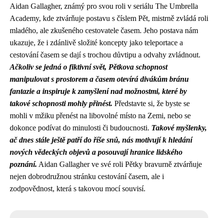
Aidan Gallagher, známý pro svou roli v seriálu The Umbrella
Academy, kde ztvárňuje postavu s číslem Pět, mistrně zvládá roli
mladého, ale zkušeného cestovatele časem. Jeho postava nám
ukazuje, že i zdánlivě složité koncepty jako teleportace a
cestování časem se dají s trochou důvtipu a odvahy zvládnout.
Ačkoliv se jedná o fiktivní svět, Pětkova schopnost
manipulovat s prostorem a časem otevírá divákům bránu
fantazie a inspiruje k zamyšlení nad možnostmi, které by
takové schopnosti mohly přinést.
Představte si, že byste se
mohli v mžiku přenést na libovolné místo na Zemi, nebo se
dokonce podívat do minulosti či budoucnosti.
Takové myšlenky,
ač dnes stále ještě patří do říše snů, nás motivují k hledání
nových vědeckých objevů a posouvají hranice lidského
poznání.
Aidan Gallagher ve své roli Pětky bravurně ztvárňuje
nejen dobrodružnou stránku cestování časem, ale i
zodpovědnost, která s takovou mocí souvisí.