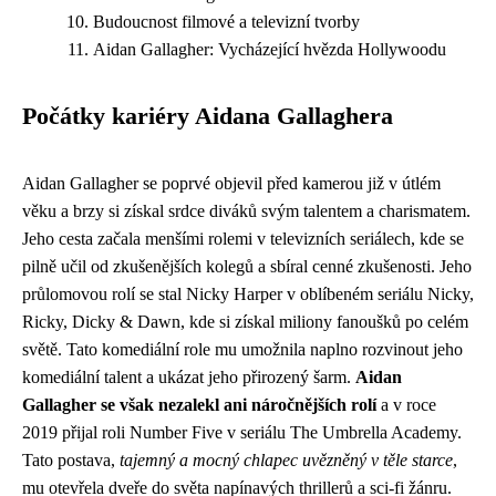
Budoucnost filmové a televizní tvorby
Aidan Gallagher: Vycházející hvězda Hollywoodu
Počátky kariéry Aidana Gallaghera
Aidan Gallagher se poprvé objevil před kamerou již v útlém
věku a brzy si získal srdce diváků svým talentem a charismatem.
Jeho cesta začala menšími rolemi v televizních seriálech, kde se
pilně učil od zkušenějších kolegů a sbíral cenné zkušenosti. Jeho
průlomovou rolí se stal Nicky Harper v oblíbeném seriálu Nicky,
Ricky, Dicky & Dawn, kde si získal miliony fanoušků po celém
světě. Tato komediální role mu umožnila naplno rozvinout jeho
komediální talent a ukázat jeho přirozený šarm.
Aidan
Gallagher se však nezalekl ani náročnějších rolí
a v roce
2019 přijal roli Number Five v seriálu The Umbrella Academy.
Tato postava,
tajemný a mocný chlapec uvězněný v těle starce
,
mu otevřela dveře do světa napínavých thrillerů a sci-fi žánru.