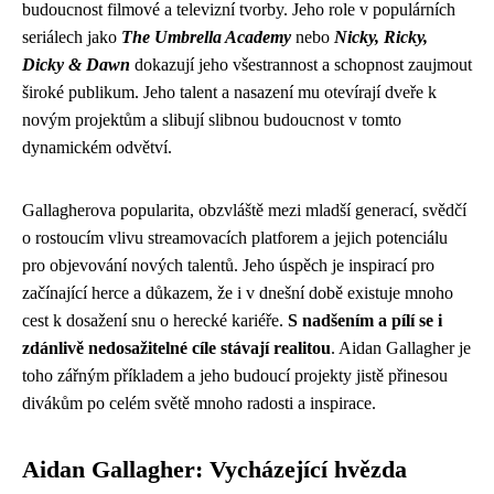
budoucnost filmové a televizní tvorby. Jeho role v populárních
seriálech jako
The Umbrella Academy
nebo
Nicky, Ricky,
Dicky & Dawn
dokazují jeho všestrannost a schopnost zaujmout
široké publikum. Jeho talent a nasazení mu otevírají dveře k
novým projektům a slibují slibnou budoucnost v tomto
dynamickém odvětví.
Gallagherova popularita, obzvláště mezi mladší generací, svědčí
o rostoucím vlivu streamovacích platforem a jejich potenciálu
pro objevování nových talentů. Jeho úspěch je inspirací pro
začínající herce a důkazem, že i v dnešní době existuje mnoho
cest k dosažení snu o herecké kariéře.
S nadšením a pílí se i
zdánlivě nedosažitelné cíle stávají realitou
. Aidan Gallagher je
toho zářným příkladem a jeho budoucí projekty jistě přinesou
divákům po celém světě mnoho radosti a inspirace.
Aidan Gallagher: Vycházející hvězda