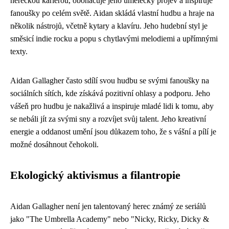
hereckou kariérou, obohacuje jeho umělecký projev a inspiruje
fanoušky po celém světě. Aidan skládá vlastní hudbu a hraje na
několik nástrojů, včetně kytary a klavíru. Jeho hudební styl je
směsicí indie rocku a popu s chytlavými melodiemi a upřímnými
texty.
Aidan Gallagher často sdílí svou hudbu se svými fanoušky na
sociálních sítích, kde získává pozitivní ohlasy a podporu. Jeho
vášeň pro hudbu je nakažlivá a inspiruje mladé lidi k tomu, aby
se nebáli jít za svými sny a rozvíjet svůj talent. Jeho kreativní
energie a oddanost umění jsou důkazem toho, že s vášní a pílí je
možné dosáhnout čehokoli.
Ekologický aktivismus a filantropie
Aidan Gallagher není jen talentovaný herec známý ze seriálů
jako "The Umbrella Academy" nebo "Nicky, Ricky, Dicky &