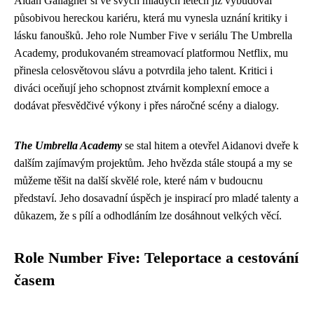
Aidan Gallagher si ve svých mladých letech již vybudoval
působivou hereckou kariéru, která mu vynesla uznání kritiky i
lásku fanoušků. Jeho role Number Five v seriálu The Umbrella
Academy, produkovaném streamovací platformou Netflix, mu
přinesla celosvětovou slávu a potvrdila jeho talent. Kritici i
diváci oceňují jeho schopnost ztvárnit komplexní emoce a
dodávat přesvědčivé výkony i přes náročné scény a dialogy.
The Umbrella Academy
se stal hitem a otevřel Aidanovi dveře k
dalším zajímavým projektům. Jeho hvězda stále stoupá a my se
můžeme těšit na další skvělé role, které nám v budoucnu
představí. Jeho dosavadní úspěch je inspirací pro mladé talenty a
důkazem, že s pílí a odhodláním lze dosáhnout velkých věcí.
Role Number Five: Teleportace a cestování
časem