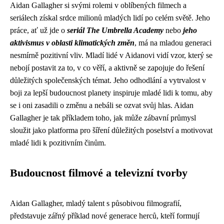
Aidan Gallagher si svými rolemi v oblíbených filmech a
seriálech získal srdce milionů mladých lidí po celém světě. Jeho
práce, ať už jde o
seriál The Umbrella Academy
nebo
jeho
aktivismus v oblasti klimatických změn
, má na mladou generaci
nesmírně pozitivní vliv. Mladí lidé v Aidanovi vidí vzor, který se
nebojí postavit za to, v co věří, a aktivně se zapojuje do řešení
důležitých společenských témat. Jeho odhodlání a vytrvalost v
boji za lepší budoucnost planety inspiruje mladé lidi k tomu, aby
se i oni zasadili o změnu a nebáli se ozvat svůj hlas. Aidan
Gallagher je tak příkladem toho, jak může zábavní průmysl
sloužit jako platforma pro šíření důležitých poselství a motivovat
mladé lidi k pozitivním činům.
Budoucnost filmové a televizní tvorby
Aidan Gallagher, mladý talent s působivou filmografií,
představuje zářný příklad nové generace herců, kteří formují