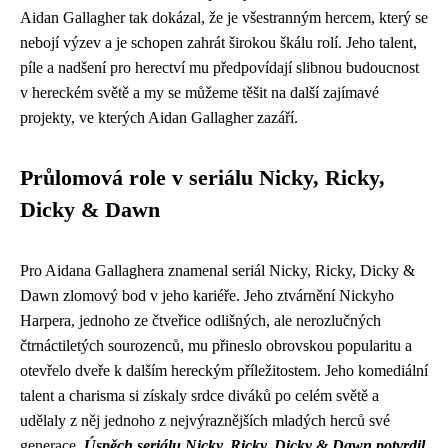
Aidan Gallagher tak dokázal, že je všestranným hercem, který se
nebojí výzev a je schopen zahrát širokou škálu rolí. Jeho talent,
píle a nadšení pro herectví mu předpovídají slibnou budoucnost
v hereckém světě a my se můžeme těšit na další zajímavé
projekty, ve kterých Aidan Gallagher zazáří.
Průlomová role v seriálu Nicky, Ricky,
Dicky & Dawn
Pro Aidana Gallaghera znamenal seriál Nicky, Ricky, Dicky &
Dawn zlomový bod v jeho kariéře. Jeho ztvárnění Nickyho
Harpera, jednoho ze čtveřice odlišných, ale nerozlučných
čtrnáctiletých sourozenců, mu přineslo obrovskou popularitu a
otevřelo dveře k dalším hereckým příležitostem. Jeho komediální
talent a charisma si získaly srdce diváků po celém světě a
udělaly z něj jednoho z nejvýraznějších mladých herců své
generace.
Úspěch seriálu Nicky, Ricky, Dicky & Dawn potvrdil