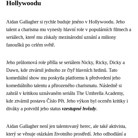
Hollywoodu
Aidan Gallagher si rychle buduje jméno v Hollywoodu. Jeho
talent a charisma mu vynesly hlavní role v populárních filmech a
seriálech, které mu získaly mezinárodní uznání a miliony
fanoušků po celém světě.
Jeho průlomová role přišla se seriálem Nicky, Ricky, Dicky a
Dawn, kde ztvárnil jednoho ze čtyř hlavních hrdinů. Tato
komediální show mu poskytla platformu k předvedení jeho
komediálního talentu a přirozeného charismatu. Následně si
zahrál v kritikou uznávaném seriálu The Umbrella Academy,
kde ztvárnil postavu Číslo Pět. Jeho výkon byl oceněn kritiky i
diváky a potvrdil jeho status
vzestupné hvězdy
.
Aidan Gallagher není jen talentovaný herec, ale také aktivista,
který se věnuje otázkám životního prostředí. Jeho odhodlání a