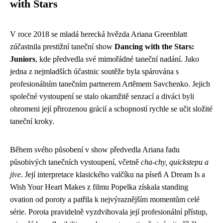
with Stars
V roce 2018 se mladá herecká hvězda Ariana Greenblatt
zúčastnila prestižní taneční show
Dancing with the Stars:
Juniors
, kde předvedla své mimořádné taneční nadání. Jako
jedna z nejmladších účastnic soutěže byla spárována s
profesionálním tanečním partnerem Artěmem Savchenko. Jejich
společné vystoupení se stalo okamžitě senzací a diváci byli
ohromeni její přirozenou grácií a schopností rychle se učit složité
taneční kroky.
Během svého působení v show předvedla Ariana řadu
působivých tanečních vystoupení, včetně
cha-chy, quickstepu a
jive
. Její interpretace klasického valčíku na píseň A Dream Is a
Wish Your Heart Makes z filmu Popelka získala standing
ovation od poroty a patřila k nejvýraznějším momentům celé
série. Porota pravidelně vyzdvihovala její profesionální přístup,