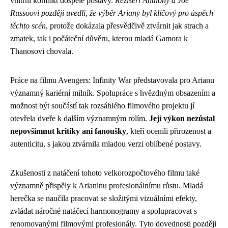
vnitřní konflikt dospělé postavy.
Režiséři Anthony a Joe
Russoovi později uvedli, že výběr Ariany byl klíčový pro úspěch
těchto scén
, protože dokázala přesvědčivě ztvárnit jak strach a
zmatek, tak i počáteční důvěru, kterou mladá Gamora k
Thanosovi chovala.
Práce na filmu Avengers: Infinity War představovala pro Arianu
významný kariérní milník. Spolupráce s hvězdným obsazením a
možnost být součástí tak rozsáhlého filmového projektu jí
otevřela dveře k dalším významným rolím.
Její výkon nezůstal
nepovšimnut kritiky ani fanoušky
, kteří ocenili přirozenost a
autenticitu, s jakou ztvárnila mladou verzi oblíbené postavy.
Zkušenosti z natáčení tohoto velkorozpočtového filmu také
významně přispěly k Arianinu profesionálnímu růstu. Mladá
herečka se naučila pracovat se složitými vizuálními efekty,
zvládat náročné natáčecí harmonogramy a spolupracovat s
renomovanými filmovými profesionály. Tyto dovednosti později