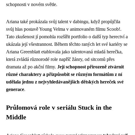
schopnosti v novém světle.
Ariana také prokázala svůj talent v dabingu, když propůjčila
svůj hlas postavě Young Velma v animovaném filmu Scoob!.
Tato zkušenost jí pomohla rozšířit portfolio o další typ herectví a
ukázala její všestrannost. Během těchto raných let své kariéry se
Ariana Greenblatt etablovala jako talentovaná mladá herečka,
která zvládá různorodé role napříč žánry, od sitcomů přes
dramata až po akční filmy.
Její schopnost přirozeně ztvárnit
různé charaktery a přizpůsobit se různým formátům z ní
udělala jednu z nejvyhledávanějších dětských hereček své
generace
.
Průlomová role v seriálu Stuck in the
Middle