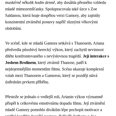
maskérně několik hodin denně
, aby dosáhla přesného vzhledu
mladé mimozemšťanky. Spolupracovala také úzce s Zoe
Saldanou, která hraje dospělou verzi Gamory, aby zajistily
konzistentní ztvárnění postavy napříč různými věkovými
obdobími.
Ve scéně, kde se mladá Gamora setkává s Thanosem, Ariana
předvedla působivý herecký výkon, který zachytil nevinnost
dítěte konfrontovaného s nevýslovnou tragédií.
Její interakce s
Joshem Brolinem
, který ztvárnil Thanose, patří k
nejdojemnějším momentům filmu. Scéna ukazuje komplexní
vztah mezi Thanosem a Gamorou, který se později stává
ústředním prvkem příběhu.
Přestože se jednalo o vedlejší roli, Arianin výkon významně
přispěl k celkovému emotivnímu dopadu filmu. Její ztvárnění
mladé Gamory pomohlo divákům lépe pochopit motivace a