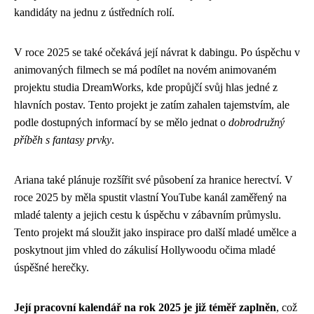
kandidáty na jednu z ústředních rolí.
V roce 2025 se také očekává její návrat k dabingu. Po úspěchu v
animovaných filmech se má podílet na novém animovaném
projektu studia DreamWorks, kde propůjčí svůj hlas jedné z
hlavních postav. Tento projekt je zatím zahalen tajemstvím, ale
podle dostupných informací by se mělo jednat o
dobrodružný
příběh s fantasy prvky
.
Ariana také plánuje rozšířit své působení za hranice herectví. V
roce 2025 by měla spustit vlastní YouTube kanál zaměřený na
mladé talenty a jejich cestu k úspěchu v zábavním průmyslu.
Tento projekt má sloužit jako inspirace pro další mladé umělce a
poskytnout jim vhled do zákulisí Hollywoodu očima mladé
úspěšné herečky.
Její pracovní kalendář na rok 2025 je již téměř zaplněn
, což