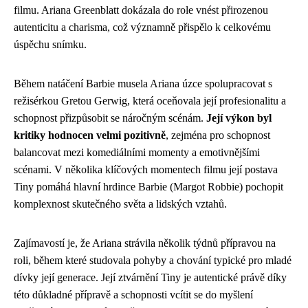
filmu. Ariana Greenblatt dokázala do role vnést přirozenou
autenticitu a charisma, což významně přispělo k celkovému
úspěchu snímku.
Během natáčení Barbie musela Ariana úzce spolupracovat s
režisérkou Gretou Gerwig, která oceňovala její profesionalitu a
schopnost přizpůsobit se náročným scénám.
Její výkon byl
kritiky hodnocen velmi pozitivně
, zejména pro schopnost
balancovat mezi komediálními momenty a emotivnějšími
scénami. V několika klíčových momentech filmu její postava
Tiny pomáhá hlavní hrdince Barbie (Margot Robbie) pochopit
komplexnost skutečného světa a lidských vztahů.
Zajímavostí je, že Ariana strávila několik týdnů přípravou na
roli, během které studovala pohyby a chování typické pro mladé
dívky její generace. Její ztvárnění Tiny je autentické právě díky
této důkladné přípravě a schopnosti vcítit se do myšlení