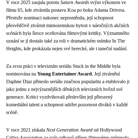
V roce 2025 zaujala porotu
Saturn Awards
svým výkonem ve
filmu 65, kde ztvárnila postavu Koa po boku Adama Drivera.
Přestože nominaci nakonec neproměnila, její schopnost
přesvědčivě ztvárnit mimozemskou bytost v náročných akčních
scénách byla široce oceňována filmovými kritiky. Významného
uznání se jí dostalo také za roli v dramatickém snímku In The
Heights, kde prokázala nejen své herecké, ale i taneční nadání.
Za svou práci v televizním seriálu Stuck in the Middle byla
nominována na
Young Entertainer Award
. Její ztvárnění
Daphne Diaz přineslo seriálu značnou popularitu a etablovalo ji
jako jednu z nejvýraznějších dětských televizních hvězd své
generace. Kritici vyzdvihovali především její přirozený
komediální talent a schopnost udržet pozornost diváků v každé
scéně.
V roce 2021 získala
Next Generation Award
od Hollywood
Critics Association za svůj celkový přínos filmovému průmyslu