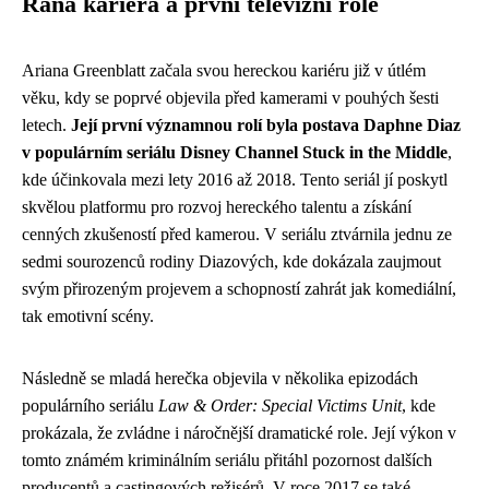
Raná kariéra a první televizní role
Ariana Greenblatt začala svou hereckou kariéru již v útlém
věku, kdy se poprvé objevila před kamerami v pouhých šesti
letech.
Její první významnou rolí byla postava Daphne Diaz
v populárním seriálu Disney Channel Stuck in the Middle
,
kde účinkovala mezi lety 2016 až 2018. Tento seriál jí poskytl
skvělou platformu pro rozvoj hereckého talentu a získání
cenných zkušeností před kamerou. V seriálu ztvárnila jednu ze
sedmi sourozenců rodiny Diazových, kde dokázala zaujmout
svým přirozeným projevem a schopností zahrát jak komediální,
tak emotivní scény.
Následně se mladá herečka objevila v několika epizodách
populárního seriálu
Law & Order: Special Victims Unit
, kde
prokázala, že zvládne i náročnější dramatické role. Její výkon v
tomto známém kriminálním seriálu přitáhl pozornost dalších
producentů a castingových režisérů. V roce 2017 se také