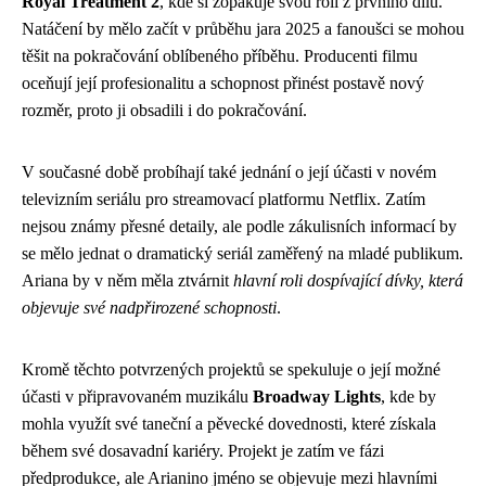
Royal Treatment 2
, kde si zopakuje svou roli z prvního dílu.
Natáčení by mělo začít v průběhu jara 2025 a fanoušci se mohou
těšit na pokračování oblíbeného příběhu. Producenti filmu
oceňují její profesionalitu a schopnost přinést postavě nový
rozměr, proto ji obsadili i do pokračování.
V současné době probíhají také jednání o její účasti v novém
televizním seriálu pro streamovací platformu Netflix. Zatím
nejsou známy přesné detaily, ale podle zákulisních informací by
se mělo jednat o dramatický seriál zaměřený na mladé publikum.
Ariana by v něm měla ztvárnit
hlavní roli dospívající dívky, která
objevuje své nadpřirozené schopnosti
.
Kromě těchto potvrzených projektů se spekuluje o její možné
účasti v připravovaném muzikálu
Broadway Lights
, kde by
mohla využít své taneční a pěvecké dovednosti, které získala
během své dosavadní kariéry. Projekt je zatím ve fázi
předprodukce, ale Arianino jméno se objevuje mezi hlavními