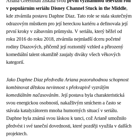
Ariana Greenblatt získala svou
první významnou televizní roli
v populárním seriálu Disney Channel Stuck in the Middle
,
kde ztvárnila postavu Daphne Diaz. Tato role se stala skutečným
odrazovým můstkem pro její hereckou kariéru a definovala její
první kroky v zábavním průmyslu. V seriálu, který běžel od
roku 2016 do roku 2018, ztvárnila nejmladší dceru početné
rodiny Diazových, přičemž její roztomilý vzhled a přirozený
komediální talent okamžitě zaujaly diváky všech věkových
kategorií.
Jako Daphne Diaz předvedla Ariana pozoruhodnou schopnost
kombinovat dětskou nevinnost s překvapivě vyzrálým
komediálním načasováním
. Její postava byla charakteristická
svou energickou osobností, nakažlivým smíchem a často se
stávala katalyzátorem mnoha humorných situací v seriálu.
Daphne byla známá svou láskou k tanci, což Arianě umožnilo
předvést i své taneční dovednosti, které později využila v dalších
projektech.