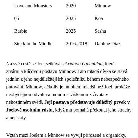
Love and Monsters
2020
Minnow
65
2025
Koa
Barbie
2025
Sasha
Stuck in the Middle
2016-2018
Daphne Diaz
Na své cestě se Joel setkává s
Arianou Greenblatt
, která
ztvárnila klíčovou postavu Minnow. Tato mladá dívka se stává
jedním z jeho nejdůležitějších společníků během nebezpečného
putování. Minnow, ačkoliv je mnohem mladší než Joel, prokáže
neobyčejnou odvahu a moudrost získanou z života v
nehostinném světě.
Její postava představuje důležitý prvek v
Joelově osobním růstu
, když mu pomáhá překonat jeho strachy
a nejistoty.
Vztah mezi Joelem a Minnow se vyvíjí přirozeně a organicky,