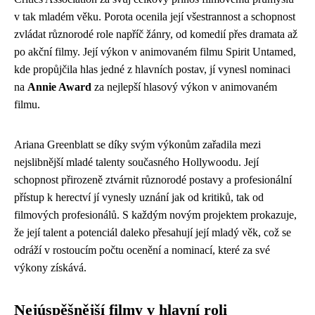
v tak mladém věku. Porota ocenila její všestrannost a schopnost
zvládat různorodé role napříč žánry, od komedií přes dramata až
po akční filmy. Její výkon v animovaném filmu Spirit Untamed,
kde propůjčila hlas jedné z hlavních postav, jí vynesl nominaci
na
Annie Award
za nejlepší hlasový výkon v animovaném
filmu.
Ariana Greenblatt se díky svým výkonům zařadila mezi
nejslibnější mladé talenty současného Hollywoodu. Její
schopnost přirozeně ztvárnit různorodé postavy a profesionální
přístup k herectví jí vynesly uznání jak od kritiků, tak od
filmových profesionálů. S každým novým projektem prokazuje,
že její talent a potenciál daleko přesahují její mladý věk, což se
odráží v rostoucím počtu ocenění a nominací, které za své
výkony získává.
Nejúspěšnější filmy v hlavní roli