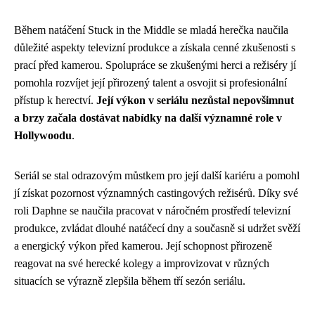
Během natáčení Stuck in the Middle se mladá herečka naučila
důležité aspekty televizní produkce a získala cenné zkušenosti s
prací před kamerou. Spolupráce se zkušenými herci a režiséry jí
pomohla rozvíjet její přirozený talent a osvojit si profesionální
přístup k herectví.
Její výkon v seriálu nezůstal nepovšimnut
a brzy začala dostávat nabídky na další významné role v
Hollywoodu
.
Seriál se stal odrazovým můstkem pro její další kariéru a pomohl
jí získat pozornost významných castingových režisérů. Díky své
roli Daphne se naučila pracovat v náročném prostředí televizní
produkce, zvládat dlouhé natáčecí dny a současně si udržet svěží
a energický výkon před kamerou. Její schopnost přirozeně
reagovat na své herecké kolegy a improvizovat v různých
situacích se výrazně zlepšila během tří sezón seriálu.