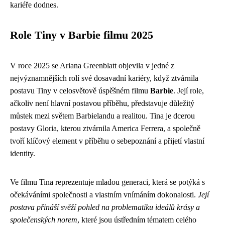
kariéře dodnes.
Role Tiny v Barbie filmu 2025
V roce 2025 se Ariana Greenblatt objevila v jedné z
nejvýznamnějších rolí své dosavadní kariéry, když ztvárnila
postavu Tiny v celosvětově úspěšném filmu
Barbie
. Její role,
ačkoliv není hlavní postavou příběhu, představuje důležitý
můstek mezi světem Barbielandu a realitou. Tina je dcerou
postavy Gloria, kterou ztvárnila America Ferrera, a společně
tvoří klíčový element v příběhu o sebepoznání a přijetí vlastní
identity.
Ve filmu Tina reprezentuje mladou generaci, která se potýká s
očekáváními společnosti a vlastním vnímáním dokonalosti.
Její
postava přináší svěží pohled na problematiku ideálů krásy a
společenských norem
, které jsou ústředním tématem celého