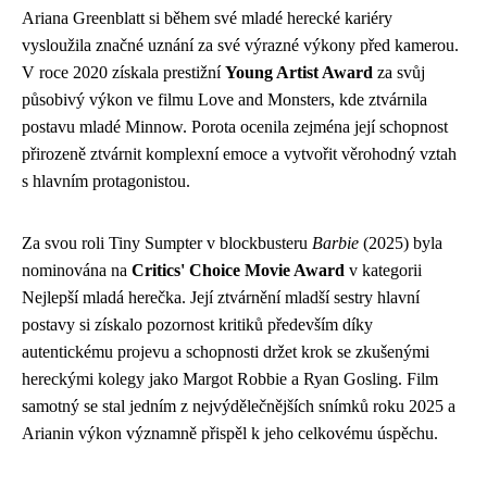
Ariana Greenblatt si během své mladé herecké kariéry
vysloužila značné uznání za své výrazné výkony před kamerou.
V roce 2020 získala prestižní
Young Artist Award
za svůj
působivý výkon ve filmu Love and Monsters, kde ztvárnila
postavu mladé Minnow. Porota ocenila zejména její schopnost
přirozeně ztvárnit komplexní emoce a vytvořit věrohodný vztah
s hlavním protagonistou.
Za svou roli Tiny Sumpter v blockbusteru
Barbie
(2025) byla
nominována na
Critics' Choice Movie Award
v kategorii
Nejlepší mladá herečka. Její ztvárnění mladší sestry hlavní
postavy si získalo pozornost kritiků především díky
autentickému projevu a schopnosti držet krok se zkušenými
hereckými kolegy jako Margot Robbie a Ryan Gosling. Film
samotný se stal jedním z nejvýdělečnějších snímků roku 2025 a
Arianin výkon významně přispěl k jeho celkovému úspěchu.