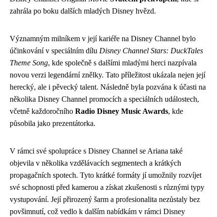
zahrála po boku dalších mladých Disney hvězd.
Významným milníkem v její kariéře na Disney Channel bylo
účinkování v speciálním dílu
Disney Channel Stars: DuckTales
Theme Song
, kde společně s dalšími mladými herci nazpívala
novou verzi legendární znělky. Tato příležitost ukázala nejen její
herecký, ale i pěvecký talent. Následně byla pozvána k účasti na
několika Disney Channel promocích a speciálních událostech,
včetně každoročního
Radio Disney Music Awards
, kde
působila jako prezentátorka.
V rámci své spolupráce s Disney Channel se Ariana také
objevila v několika vzdělávacích segmentech a krátkých
propagačních spotech. Tyto krátké formáty jí umožnily rozvíjet
své schopnosti před kamerou a získat zkušenosti s různými typy
vystupování. Její přirozený šarm a profesionalita nezůstaly bez
povšimnutí, což vedlo k dalším nabídkám v rámci Disney