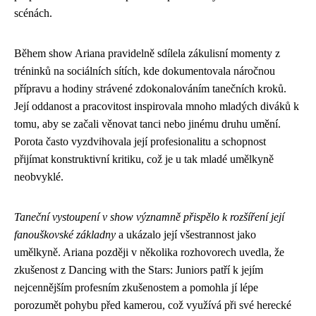
scénách.
Během show Ariana pravidelně sdílela zákulisní momenty z
tréninků na sociálních sítích, kde dokumentovala náročnou
přípravu a hodiny strávené zdokonalováním tanečních kroků.
Její oddanost a pracovitost inspirovala mnoho mladých diváků k
tomu, aby se začali věnovat tanci nebo jinému druhu umění.
Porota často vyzdvihovala její profesionalitu a schopnost
přijímat konstruktivní kritiku, což je u tak mladé umělkyně
neobvyklé.
Taneční vystoupení v show významně přispělo k rozšíření její
fanouškovské základny
a ukázalo její všestrannost jako
umělkyně. Ariana později v několika rozhovorech uvedla, že
zkušenost z Dancing with the Stars: Juniors patří k jejím
nejcennějším profesním zkušenostem a pomohla jí lépe
porozumět pohybu před kamerou, což využívá při své herecké