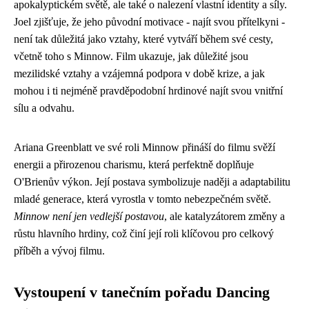
apokalyptickém světě, ale také o nalezení vlastní identity a síly.
Joel zjišťuje, že jeho původní motivace - najít svou přítelkyni -
není tak důležitá jako vztahy, které vytváří během své cesty,
včetně toho s Minnow. Film ukazuje, jak důležité jsou
mezilidské vztahy a vzájemná podpora v době krize, a jak
mohou i ti nejméně pravděpodobní hrdinové najít svou vnitřní
sílu a odvahu.
Ariana Greenblatt ve své roli Minnow přináší do filmu svěží
energii a přirozenou charismu, která perfektně doplňuje
O'Brienův výkon. Její postava symbolizuje naději a adaptabilitu
mladé generace, která vyrostla v tomto nebezpečném světě.
Minnow není jen vedlejší postavou
, ale katalyzátorem změny a
růstu hlavního hrdiny, což činí její roli klíčovou pro celkový
příběh a vývoj filmu.
Vystoupení v tanečním pořadu Dancing