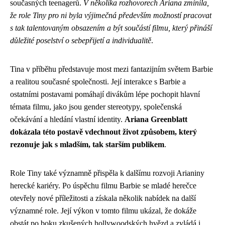
současných teenagerů.
V několika rozhovorech Ariana zmínila,
že role Tiny pro ni byla výjimečná především možností pracovat
s tak talentovaným obsazením a být součástí filmu, který přináší
důležité poselství o sebepřijetí a individualitě
.
Tina v příběhu představuje most mezi fantazijním světem Barbie
a realitou současné společnosti. Její interakce s Barbie a
ostatními postavami pomáhají divákům lépe pochopit hlavní
témata filmu, jako jsou gender stereotypy, společenská
očekávání a hledání vlastní identity.
Ariana Greenblatt
dokázala této postavě vdechnout život způsobem, který
rezonuje jak s mladším, tak starším publikem
.
Role Tiny také významně přispěla k dalšímu rozvoji Arianiny
herecké kariéry. Po úspěchu filmu Barbie se mladé herečce
otevřely nové příležitosti a získala několik nabídek na další
významné role. Její výkon v tomto filmu ukázal, že dokáže
obstát po boku zkušených hollywoodských hvězd a zvládá i