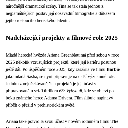
náročnější dramatické scény. Tina se tak stala jednou z
nejpamátnějších postav její dosavadní filmografie a důkazem
jejího rostoucího hereckého talentu.
Nadcházející projekty a filmové role 2025
Mladá herecká hvězda Ariana Greenblatt má před sebou v roce
2025 několik vzrušujících projektů, které její kariéru posunou
ještě dál. Po úspěšném roce 2025, kdy zazářila ve filmu
Barbie
jako mladá Sasha, se nyní připravuje na další významné role.
Jedním z nejočekávanějších projektů je její účast v
připravovaném sci-fi thrilleru
65: Vyhynulí
, kde se objeví po
boku známého herce Adama Drivera. Film slibuje napínavý
příběh o přežití v prehistorickém světě.
Ariana také potvrdila svou účast v novém rodinném filmu
The