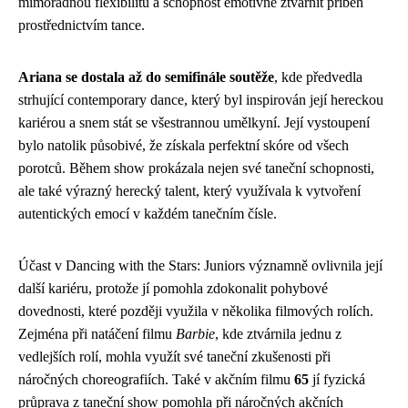
mimořádnou flexibilitu a schopnost emotivně ztvárnit příběh
prostřednictvím tance.
Ariana se dostala až do semifinále soutěže
, kde předvedla
strhující contemporary dance, který byl inspirován její hereckou
kariérou a snem stát se všestrannou umělkyní. Její vystoupení
bylo natolik působivé, že získala perfektní skóre od všech
porotců. Během show prokázala nejen své taneční schopnosti,
ale také výrazný herecký talent, který využívala k vytvoření
autentických emocí v každém tanečním čísle.
Účast v Dancing with the Stars: Juniors významně ovlivnila její
další kariéru, protože jí pomohla zdokonalit pohybové
dovednosti, které později využila v několika filmových rolích.
Zejména při natáčení filmu
Barbie
, kde ztvárnila jednu z
vedlejších rolí, mohla využít své taneční zkušenosti při
náročných choreografiích. Také v akčním filmu
65
jí fyzická
průprava z taneční show pomohla při náročných akčních