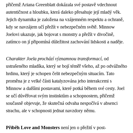
přičemž Ariana Greenblatt dokázala své postavě vdechnout
autentičnost a hloubku, která daleko přesahuje její mladý věk.
Jejich dynamika je založena na vzájemném respektu a ochraně,
kdy se navzájem učí přežít v nebezpečném světě. Minnow
Joelovi ukazuje, jak bojovat s monstry a přežít v divočině,
zatímco on jí připomíná důležitost zachování lidskosti a naděje.
Charakter Joela prochází významnou transformací
, od
ustrašeného mladíka, který se bojí téměř všeho, až po odvážného
hrdinu, který je schopen čelit nebezpečným situacím. Tato
proměna je z velké části katalyzována jeho interakcemi s
Minnow a dalšími postavami, které potká během své cesty. Joel
se učí důvěřovat svým instinktům a schopnostem, přičemž
současně objevuje, že skutečná odvaha nespočívá v absenci
strachu, ale v schopnosti jednat navzdory němu.
Příběh Love and Monsters
není jen o přežití v post-