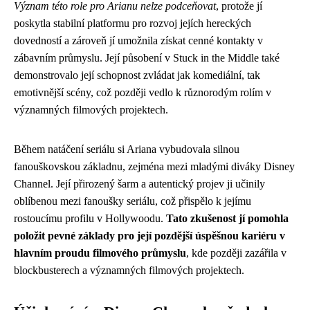
Význam této role pro Arianu nelze podceňovat
, protože jí
poskytla stabilní platformu pro rozvoj jejích hereckých
dovedností a zároveň jí umožnila získat cenné kontakty v
zábavním průmyslu. Její působení v Stuck in the Middle také
demonstrovalo její schopnost zvládat jak komediální, tak
emotivnější scény, což později vedlo k různorodým rolím v
významných filmových projektech.
Během natáčení seriálu si Ariana vybudovala silnou
fanouškovskou základnu, zejména mezi mladými diváky Disney
Channel. Její přirozený šarm a autentický projev ji učinily
oblíbenou mezi fanoušky seriálu, což přispělo k jejímu
rostoucímu profilu v Hollywoodu.
Tato zkušenost jí pomohla
položit pevné základy pro její pozdější úspěšnou kariéru v
hlavním proudu filmového průmyslu
, kde později zazářila v
blockbusterech a významných filmových projektech.