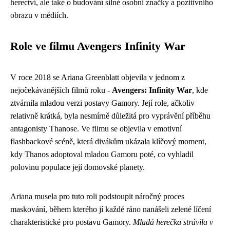
herectví, ale také o budování silné osobní značky a pozitivního
obrazu v médiích.
Role ve filmu Avengers Infinity War
V roce 2018 se Ariana Greenblatt objevila v jednom z
nejočekávanějších filmů roku -
Avengers: Infinity War
, kde
ztvárnila mladou verzi postavy Gamory. Její role, ačkoliv
relativně krátká, byla nesmírně důležitá pro vyprávění příběhu
antagonisty Thanose. Ve filmu se objevila v emotivní
flashbackové scéně, která divákům ukázala klíčový moment,
kdy Thanos adoptoval mladou Gamoru poté, co vyhladil
polovinu populace její domovské planety.
Ariana musela pro tuto roli podstoupit náročný proces
maskování, během kterého jí každé ráno nanášeli zelené líčení
charakteristické pro postavu Gamory.
Mladá herečka strávila v