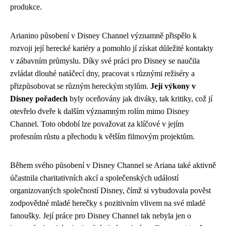
produkce.
Arianino působení v Disney Channel významně přispělo k
rozvoji její herecké kariéry a pomohlo jí získat důležité kontakty
v zábavním průmyslu. Díky své práci pro Disney se naučila
zvládat dlouhé natáčecí dny, pracovat s různými režiséry a
přizpůsobovat se různým hereckým stylům.
Její výkony v
Disney pořadech
byly oceňovány jak diváky, tak kritiky, což jí
otevřelo dveře k dalším významným rolím mimo Disney
Channel. Toto období lze považovat za klíčové v jejím
profesním růstu a přechodu k větším filmovým projektům.
Během svého působení v Disney Channel se Ariana také aktivně
účastnila charitativních akcí a společenských událostí
organizovaných společností Disney, čímž si vybudovala pověst
zodpovědné mladé herečky s pozitivním vlivem na své mladé
fanoušky. Její práce pro Disney Channel tak nebyla jen o