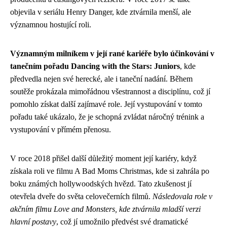
objevila v seriálu Henry Danger, kde ztvárnila menší, ale
významnou hostující roli.
Významným milníkem v její rané kariéře bylo účinkování v
tanečním pořadu Dancing with the Stars: Juniors
, kde
předvedla nejen své herecké, ale i taneční nadání. Během
soutěže prokázala mimořádnou všestrannost a disciplínu, což jí
pomohlo získat další zajímavé role. Její vystupování v tomto
pořadu také ukázalo, že je schopná zvládat náročný trénink a
vystupování v přímém přenosu.
V roce 2018 přišel další důležitý moment její kariéry, když
získala roli ve filmu A Bad Moms Christmas, kde si zahrála po
boku známých hollywoodských hvězd. Tato zkušenost jí
otevřela dveře do světa celovečerních filmů.
Následovala role v
akčním filmu Love and Monsters, kde ztvárnila mladší verzi
hlavní postavy
, což jí umožnilo předvést své dramatické