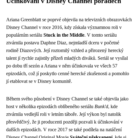
Účinkování v Disney Channel pořadech
Ariana Greenblatt se poprvé objevila na televizních obrazovkách
Disney Channel v roce 2016, kdy získala významnou roli v
populárním seriálu
Stuck in the Middle
. V tomto seriálu
ztvárnila postavu Daphne Diaz, nejmladší dceru v početné
rodině Diazových. Její roztomilý vzhled a přirozený herecký
talent jí rychle zajistily přízeň mladých diváků. Seriál se vysílal
po dobu tří sezón a Ariana v něm účinkovala ve všech 57
epizodách, což jí poskytlo cenné herecké zkušenosti a pomohlo
jí etablovat se v Disney komunitě.
Během svého působení v Disney Channel se také objevila jako
host v několika epizodách oblíbeného seriálu
Bunk'd
, kde
ztvárnila vedlejší roli v letním táboře. Její výkon byl natolik
přesvědčivý, že ji producenti později pozvali k účinkování v
dalších epizodách. V roce 2017 se také podílela na natáčení
Disney Channel Original Movie
Sváteční překvapení
, kde si