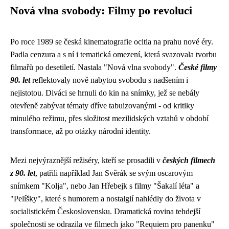
Nová vlna svobody: Filmy po revoluci
Po roce 1989 se česká kinematografie ocitla na prahu nové éry.
Padla cenzura a s ní i tematická omezení, která svazovala tvorbu
filmařů po desetiletí. Nastala "Nová vlna svobody".
České filmy
90. let
reflektovaly nově nabytou svobodu s nadšením i
nejistotou. Diváci se hrnuli do kin na snímky, jež se nebály
otevřeně zabývat tématy dříve tabuizovanými - od kritiky
minulého režimu, přes složitost mezilidských vztahů v období
transformace, až po otázky národní identity.
Mezi nejvýraznější režiséry, kteří se prosadili v
českých filmech
z 90. let
, patřili například Jan Svěrák se svým oscarovým
snímkem "Kolja", nebo Jan Hřebejk s filmy "Šakalí léta" a
"Pelíšky", které s humorem a nostalgií nahlédly do života v
socialistickém Československu. Dramatická rovina tehdejší
společnosti se odrazila ve filmech jako "Requiem pro panenku"