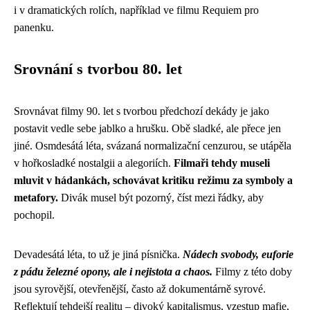
i v dramatických rolích, například ve filmu Requiem pro
panenku.
Srovnání s tvorbou 80. let
Srovnávat filmy 90. let s tvorbou předchozí dekády je jako
postavit vedle sebe jablko a hrušku. Obě sladké, ale přece jen
jiné. Osmdesátá léta, svázaná normalizační cenzurou, se utápěla
v hořkosladké nostalgii a alegoriích.
Filmaři tehdy museli
mluvit v hádankách, schovávat kritiku režimu za symboly a
metafory.
Divák musel být pozorný, číst mezi řádky, aby
pochopil.
Devadesátá léta, to už je jiná písnička.
Nádech svobody, euforie
z pádu železné opony, ale i nejistota a chaos.
Filmy z této doby
jsou syrovější, otevřenější, často až dokumentárně syrové.
Reflektují tehdejší realitu – divoký kapitalismus, vzestup mafie,