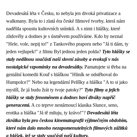
Devadesátá léta v Česku, to nebyla jen divoká privatizace a
walkmany. Byla to i zlatá éra české filmové tvorby, která nám
nadělila spoustu kultovních snímků. A s nimi i hlášky, které
zlidověly a dodnes je s úsměvem používáme. Kdo by neznal
"Hele, vole, nepij to!" z Tankového praporu nebo "Já ti dám, ty
jeden vejlupek!" z filmu Byl jednou jeden polda?
Tyto hlášky se
staly nedílnou součástí naší slovní zásoby a evokují v nás
nostalgické vzpomínky na devadesátky.
Pamatujete si třeba na
geniální komedii Kouř s hláškou "Hliník se odstěhoval do
Humpolce?" Nebo na legendární Pelíšky a hlášku "A to si jako
myslíš, že já budu žrát ty tvoje patoky?"
Tyto filmy a jejich
hlášky se staly fenoménem a dodnes baví diváky napříč
generacemi.
A co teprve nestárnoucí klasika Slunce, seno,
erotika a hláška "Já tě miluju, ty krávo!"?
Devadesátá léta
zkrátka byla pro českou kinematografii výjimečným obdobím,
které nám dalo mnoho nezapomenutelných filmových zážitků
a hlášek, jež se staly součástí naší kultury.