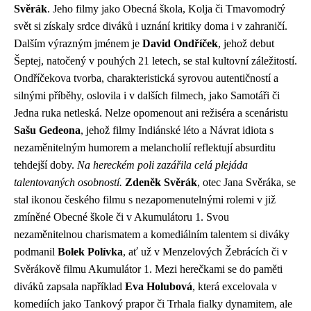
Svěrák
. Jeho filmy jako Obecná škola, Kolja či Tmavomodrý
svět si získaly srdce diváků i uznání kritiky doma i v zahraničí.
Dalším výrazným jménem je
David Ondříček
, jehož debut
Šeptej, natočený v pouhých 21 letech, se stal kultovní záležitostí.
Ondříčekova tvorba, charakteristická syrovou autentičností a
silnými příběhy, oslovila i v dalších filmech, jako Samotáři či
Jedna ruka netleská. Nelze opomenout ani režiséra a scenáristu
Sašu Gedeona
, jehož filmy Indiánské léto a Návrat idiota s
nezaměnitelným humorem a melancholií reflektují absurditu
tehdejší doby.
Na hereckém poli zazářila celá plejáda
talentovaných osobností.
Zdeněk Svěrák
, otec Jana Svěráka, se
stal ikonou českého filmu s nezapomenutelnými rolemi v již
zmíněné Obecné škole či v Akumulátoru 1. Svou
nezaměnitelnou charismatem a komediálním talentem si diváky
podmanil
Bolek Polívka
, ať už v Menzelových Žebrácích či v
Svěrákově filmu Akumulátor 1. Mezi herečkami se do paměti
diváků zapsala například
Eva Holubová
, která excelovala v
komediích jako Tankový prapor či Trhala fialky dynamitem, ale