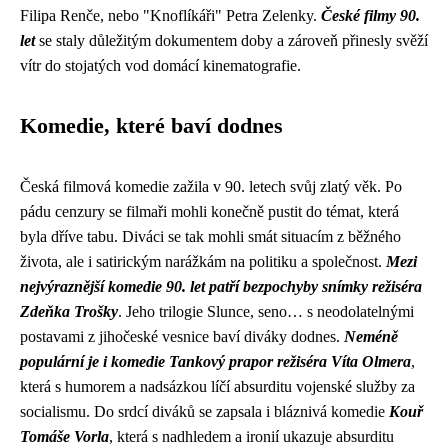
Filipa Renče, nebo "Knoflíkáři" Petra Zelenky.
České filmy 90.
let
se staly důležitým dokumentem doby a zároveň přinesly svěží
vítr do stojatých vod domácí kinematografie.
Komedie, které baví dodnes
Česká filmová komedie zažila v 90. letech svůj zlatý věk. Po
pádu cenzury se filmaři mohli konečně pustit do témat, která
byla dříve tabu. Diváci se tak mohli smát situacím z běžného
života, ale i satirickým narážkám na politiku a společnost.
Mezi
nejvýraznější komedie 90. let patří bezpochyby snímky režiséra
Zdeňka Trošky
. Jeho trilogie Slunce, seno… s neodolatelnými
postavami z jihočeské vesnice baví diváky dodnes.
Neméně
populární je i komedie Tankový prapor režiséra Víta Olmera
,
která s humorem a nadsázkou líčí absurditu vojenské služby za
socialismu. Do srdcí diváků se zapsala i bláznivá komedie
Kouř
Tomáše Vorla
, která s nadhledem a ironií ukazuje absurditu