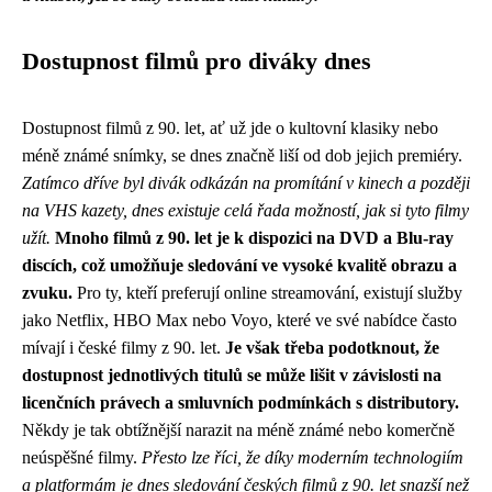
Dostupnost filmů pro diváky dnes
Dostupnost filmů z 90. let, ať už jde o kultovní klasiky nebo
méně známé snímky, se dnes značně liší od dob jejich premiéry.
Zatímco dříve byl divák odkázán na promítání v kinech a později
na VHS kazety, dnes existuje celá řada možností, jak si tyto filmy
užít.
Mnoho filmů z 90. let je k dispozici na DVD a Blu-ray
discích, což umožňuje sledování ve vysoké kvalitě obrazu a
zvuku.
Pro ty, kteří preferují online streamování, existují služby
jako Netflix, HBO Max nebo Voyo, které ve své nabídce často
mívají i české filmy z 90. let.
Je však třeba podotknout, že
dostupnost jednotlivých titulů se může lišit v závislosti na
licenčních právech a smluvních podmínkách s distributory.
Někdy je tak obtížnější narazit na méně známé nebo komerčně
neúspěšné filmy.
Přesto lze říci, že díky moderním technologiím
a platformám je dnes sledování českých filmů z 90. let snazší než