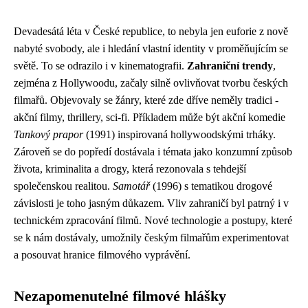
Devadesátá léta v České republice, to nebyla jen euforie z nově
nabyté svobody, ale i hledání vlastní identity v proměňujícím se
světě. To se odrazilo i v kinematografii.
Zahraniční trendy
,
zejména z Hollywoodu, začaly silně ovlivňovat tvorbu českých
filmařů. Objevovaly se žánry, které zde dříve neměly tradici -
akční filmy, thrillery, sci-fi. Příkladem může být akční komedie
Tankový prapor
(1991) inspirovaná hollywoodskými trháky.
Zároveň se do popředí dostávala i témata jako konzumní způsob
života, kriminalita a drogy, která rezonovala s tehdejší
společenskou realitou.
Samotář
(1996) s tematikou drogové
závislosti je toho jasným důkazem. Vliv zahraničí byl patrný i v
technickém zpracování filmů. Nové technologie a postupy, které
se k nám dostávaly, umožnily českým filmařům experimentovat
a posouvat hranice filmového vyprávění.
Nezapomenutelné filmové hlášky