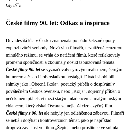
kdy dřív.
České filmy 90. let: Odkaz a inspirace
Devadesátá léta v Česku znamenala po pádu železné opony
explozi tvůrčí svobody. Nová vlna filmařů, nezatížená cenzurou
minulého režimu, se vrhla do natáčení filmů, které reflektovaly
proměnu společnosti a zkoumaly dosud tabuizovaná témata.
České filmy 90. let
se vyznačovaly syrovým realismem, černým
humorem a často i hořkosladkou nostalgií. Diváci si oblíbili
snímky jako „Obecná škola“, poetický příběh o dospívání v
poválečném Československu, nebo „Kolja“, dojemný příběh o
nečekaném přátelství mezi starým mládencem a malým ruským
chlapcem, který získal Oscara za nejlepší cizojazyčný film.
České filmy z 90. let
ale nebyly jen odlehčenou zábavou. Filmaři
se nebáli dotýkat i kontroverzních témat, jako je například
drogová závislost ve filmu „Šeptej“ nebo prostituce ve snímku