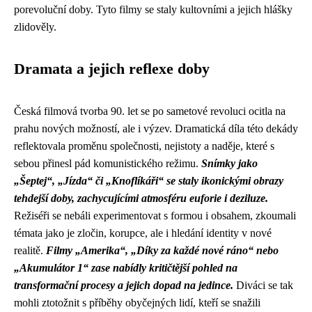
porevoluční doby. Tyto filmy se staly kultovními a jejich hlášky
zlidověly.
Dramata a jejich reflexe doby
Česká filmová tvorba 90. let se po sametové revoluci ocitla na
prahu nových možností, ale i výzev. Dramatická díla této dekády
reflektovala proměnu společnosti, nejistoty a naděje, které s
sebou přinesl pád komunistického režimu.
Snímky jako
„Šeptej“, „Jízda“ či „Knoflíkáři“ se staly ikonickými obrazy
tehdejší doby, zachycujícími atmosféru euforie i deziluze.
Režiséři se nebáli experimentovat s formou i obsahem, zkoumali
témata jako je zločin, korupce, ale i hledání identity v nové
realitě.
Filmy „Amerika“, „Díky za každé nové ráno“ nebo
„Akumulátor 1“ zase nabídly kritičtější pohled na
transformační procesy a jejich dopad na jedince.
Diváci se tak
mohli ztotožnit s příběhy obyčejných lidí, kteří se snažili