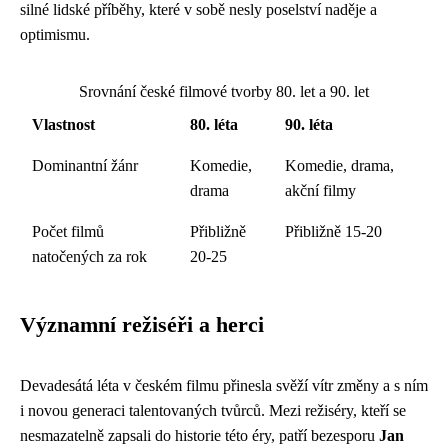
silné lidské příběhy, které v sobě nesly poselství naděje a
optimismu.
Srovnání české filmové tvorby 80. let a 90. let
Vlastnost
80. léta
90. léta
Dominantní žánr
Komedie,
Komedie, drama,
drama
akční filmy
Počet filmů
Přibližně
Přibližně 15-20
natočených za rok
20-25
Významní režiséři a herci
Devadesátá léta v českém filmu přinesla svěží vítr změny a s ním
i novou generaci talentovaných tvůrců. Mezi režiséry, kteří se
nesmazatelně zapsali do historie této éry, patří bezesporu
Jan