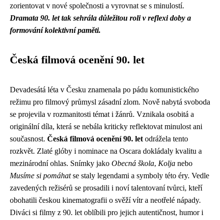
zorientovat v nové společnosti a vyrovnat se s minulostí.
Dramata 90. let tak sehrála důležitou roli v reflexi doby a
formování kolektivní paměti.
Česká filmová ocenění 90. let
Devadesátá léta v Česku znamenala po pádu komunistického
režimu pro filmový průmysl zásadní zlom. Nově nabytá svoboda
se projevila v rozmanitosti témat i žánrů. Vznikala osobitá a
originální díla, která se nebála kriticky reflektovat minulost ani
současnost.
Česká filmová ocenění 90. let
odrážela tento
rozkvět. Zlaté glóby i nominace na Oscara dokládaly kvalitu a
mezinárodní ohlas. Snímky jako
Obecná škola
,
Kolja
nebo
Musíme si pomáhat
se staly legendami a symboly této éry. Vedle
zavedených režisérů se prosadili i noví talentovaní tvůrci, kteří
obohatili českou kinematografii o svěží vítr a neotřelé nápady.
Diváci si filmy z 90. let oblíbili pro jejich autentičnost, humor i