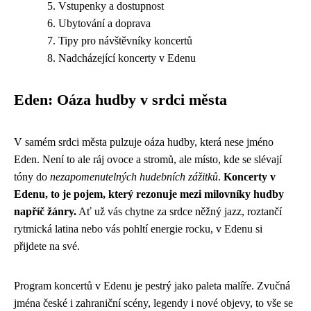
Vstupenky a dostupnost
Ubytování a doprava
Tipy pro návštěvníky koncertů
Nadcházející koncerty v Edenu
Eden: Oáza hudby v srdci města
V samém srdci města pulzuje oáza hudby, která nese jméno
Eden. Není to ale ráj ovoce a stromů, ale místo, kde se slévají
tóny do
nezapomenutelných hudebních zážitků
.
Koncerty v
Edenu, to je pojem, který rezonuje mezi milovníky hudby
napříč žánry.
Ať už vás chytne za srdce něžný jazz, roztančí
rytmická latina nebo vás pohltí energie rocku, v Edenu si
přijdete na své.
Program koncertů v Edenu je pestrý jako paleta malíře. Zvučná
jména české i zahraniční scény, legendy i nové objevy, to vše se