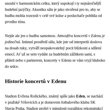
snoubí v harmonickém celku, který uspokojí i ty nejnáročnější
hudební jazýčky. Akustika sálu je jako stvořená pro to, aby se
hudba mohla rozeznít v celé své kráse a posluchače pohltila od
prvního tónu.
Nejde ale jen o hudbu samotnou.
Atmosféra koncertů v Edenu je
jedinečná.
Intimní prostředí sálu, kde jste od interpretů doslova
na dosah ruky, vytváří neopakovatelný pocit blízkosti a sdílení
emocí. Ať už se sem vydáte za hudebním zážitkem sami, s
přáteli nebo s partnerem, koncerty v Edenu se vám vryjí hluboko
do srdce.
Historie koncertů v Edenu
Stadion Evžena Rošického, známý spíše jako
Eden
, se nachází
v pražské Vršovicích a je domovem fotbalového klubu SK
Slavia Praha. Stadion prošel v minulosti rozsáhlou rekonstrukcí