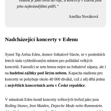
Hudba je jako most do ráje, a koncerty v Edenu jsou
jeho nejkrásnějšími pilíři.
Anežka Nováková
Nadcházející koncerty v Edenu
Synot Tip Aréna Eden, domov fotbalové Slavie, se v posledních
letech stala vyhledávaným místem pro pořádání velkých
koncertů. Fanoušci se sem hrnou nejen na fotbalové zápasy, ale i
na
hudební zážitky pod širým nebem
. Kapacita stadionu pro
koncerty se pohybuje okolo 40 000 diváků, což z něj dělá jednu
z
největších koncertních arén v České republice
.
V minulosti Eden hostil koncerty světových hvězd jako jsou
Rolling Stones, Iron Maiden, Depeche Mode nebo Rammstein
.