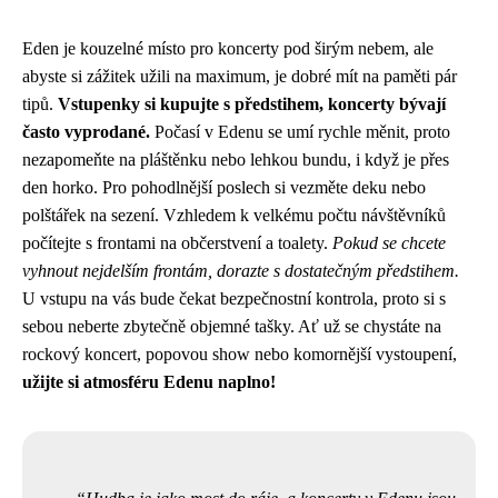
Eden je kouzelné místo pro koncerty pod širým nebem, ale
abyste si zážitek užili na maximum, je dobré mít na paměti pár
tipů.
Vstupenky si kupujte s předstihem, koncerty bývají
často vyprodané.
Počasí v Edenu se umí rychle měnit, proto
nezapomeňte na pláštěnku nebo lehkou bundu, i když je přes
den horko. Pro pohodlnější poslech si vezměte deku nebo
polštářek na sezení. Vzhledem k velkému počtu návštěvníků
počítejte s frontami na občerstvení a toalety.
Pokud se chcete
vyhnout nejdelším frontám, dorazte s dostatečným předstihem.
U vstupu na vás bude čekat bezpečnostní kontrola, proto si s
sebou neberte zbytečně objemné tašky. Ať už se chystáte na
rockový koncert, popovou show nebo komornější vystoupení,
užijte si atmosféru Edenu naplno!