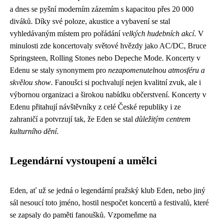
a dnes se pyšní moderním zázemím s kapacitou přes 20 000
diváků. Díky své poloze, akustice a vybavení se stal
vyhledávaným místem pro pořádání
velkých hudebních akcí
. V
minulosti zde koncertovaly světové hvězdy jako AC/DC, Bruce
Springsteen, Rolling Stones nebo Depeche Mode. Koncerty v
Edenu se staly synonymem pro
nezapomenutelnou atmosféru a
skvělou show
. Fanoušci si pochvalují nejen kvalitní zvuk, ale i
výbornou organizaci a širokou nabídku občerstvení. Koncerty v
Edenu přitahují návštěvníky z celé České republiky i ze
zahraničí a potvrzují tak, že Eden se stal
důležitým centrem
kulturního dění
.
Legendární vystoupení a umělci
Eden, ať už se jedná o legendární pražský klub Eden, nebo jiný
sál nesoucí toto jméno, hostil nespočet koncertů a festivalů, které
se zapsaly do paměti fanoušků. Vzpomeňme na