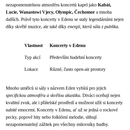
nezapomenutelnou atmosféru koncertů kapel jako
Kabát,
Lucie, Wanastowi Vjecy, Olympic, Čechomor
a mnoha
dalších. Právě tyto koncerty v Edenu se staly legendárními nejen
díky skvělé muzice, ale také díky
energii, která sála z publika
.
Vlastnost
Koncerty v Edenu
Typ akcí
Především hudební koncerty
Lokace
Různé, často open-air prostory
Mnoho umělců si sály s názvem Eden vybírá pro jejich
specifickou atmosféru a skvělou akustiku
. Diváci oceňují nejen
kvalitní zvuk, ale i přátelské prostředí a možnost užít si koncerty
nabité emocemi. Koncerty v Edenu, ať už se jedná o rockové
pecky, popové hity nebo folklórní melodie, slibují
nezapomenutelný zážitek pro všechny milovníky hudby.