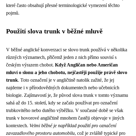
které často obsahují přesné terminologické vymezení těchto
pojmů.
Použití slova trunk v běžné mluvě
V běžné anglické konverzaci se slovo trunk používá v několika
různých významech, přičemž jeden z nich přímo souvisí s
českým výrazem chobot.
Když Angličan nebo Američan
mluví o slonu a jeho chobotu, nejčastěji použije právě slovo
trunk
. Toto označení je v angličtině natolik zažité, že jej
najdeme i v přírodovědných dokumentech nebo učebnicích
biologie. Zajímavostí je, že původ slova trunk v tomto významu
sahá až do 15. století, kdy se začalo používat pro označení
trubkovitého nebo dutého výběžku. V současné době se však
trunk v hovorové angličtině mnohem častěji objevuje v jiných
kontextech.
Velmi běžné je například použití pro označení
zavazadlového prostoru automobilu
, což je zvláště typické pro