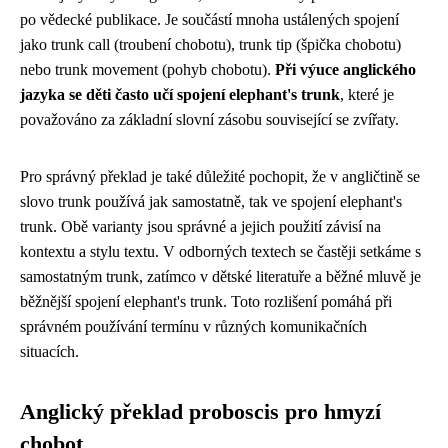
po vědecké publikace. Je součástí mnoha ustálených spojení
jako trunk call (troubení chobotu), trunk tip (špička chobotu)
nebo trunk movement (pohyb chobotu).
Při výuce anglického
jazyka se děti často učí spojení elephant's trunk
, které je
považováno za základní slovní zásobu související se zvířaty.
Pro správný překlad je také důležité pochopit, že v angličtině se
slovo trunk používá jak samostatně, tak ve spojení elephant's
trunk. Obě varianty jsou správné a jejich použití závisí na
kontextu a stylu textu. V odborných textech se častěji setkáme s
samostatným trunk, zatímco v dětské literatuře a běžné mluvě je
běžnější spojení elephant's trunk. Toto rozlišení pomáhá při
správném používání termínu v různých komunikačních
situacích.
Anglický překlad proboscis pro hmyzí
chobot