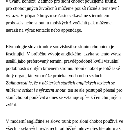
v úvahu kontext. Zatímco pro sloní chobot použijeme
trunk
,
pro chobot jiných živočichů můžeme použít různé alternativní
výrazy. V případě hmyzu se často setkáváme s termínem
proboscis nebo snout, u mořských živočichů pak můžeme
narazit na výraz tentacle nebo appendage.
Etymologie slova trunk v souvislosti se sloním chobotem je
fascinující. V průběhu vývoje anglického jazyka se tento výraz
ustálil jako preferovaný termín, pravděpodobně kvůli vizuální
podobnosti s dutým kmenem stromu. Sloní chobot je totiž také
dutý orgán, kterým může protékat voda nebo vzduch.
Zajímavostí je, že v některých starších anglických textech se
můžeme setkat i s výrazem snout
, ten se ale postupně přestal pro
sloní chobot používat a dnes se vztahuje spíše k čenichu jiných
zvířat.
V moderní angličtině se slovo trunk pro sloní chobot používá ve
všech jazykových registrech, od běžné mluvy přes literaturu až