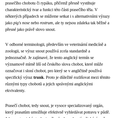
prasečího chobotu či rypáku, přičemž přesně vystihuje
charakteristický tvar a funkci této části prasečího těla. V
některých případech se můžeme setkat i s alternativními výrazy
jako
pig's nose
nebo
rostrum
, ale ty nejsou zdaleka tak běžné a
přesné jako právě slovo snout.
V odborné terminologii, především ve veterinární medicíně a
zoologii, se výraz snout používá zcela standardně a
jednoznačně. Je zajímavé, že tento anglický termín se
významově mírně liší od českého slova chobot, které může
označovat i sloní chobot, pro který se v angličtině používá
specifický výraz
trunk
. Proto je důležité rozlišovat mezi těmito
různými typy chobotů a jejich správnými anglickými
ekvivalenty.
Prasečí chobot, tedy snout, je vysoce specializovaný orgán,
který prasatům umožňuje efektivně vyhledávat potravu v půdě.