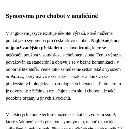
Synonyma pro chobot v angličtině
V anglickém jazyce existuje několik výrazů, které můžeme
použít jako synonyma pro české slovo chobot.
Nejběžnějším a
nejpoužívanějším překladem je slovo trunk
, které se
nejčastěji používá v souvislosti s chobotem slona. Tento výraz je
považován za standardní a objevuje se v běžné komunikaci i v
odborné literatuře. Vedle toho se můžeme setkat také s výrazem
proboscis
, který má více vědecký charakter a používá se
především v biologických a zoologických textech. Tento termín
je odvozený z řečtiny a označuje nejen sloní chobot, ale také
podobné orgány u jiných živočichů.
V některých kontextech se můžeme setkat i s výrazem
snout
,
který však není zcela přesným synonymem, neboť označuje
spíše čenich nebo rypák. Přesto se v určitých situacích používá i