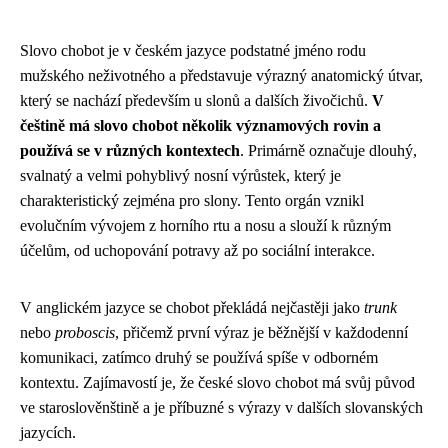
Slovo chobot je v českém jazyce podstatné jméno rodu
mužského neživotného a představuje výrazný anatomický útvar,
který se nachází především u slonů a dalších živočichů.
V
češtině má slovo chobot několik významových rovin a
používá se v různých kontextech
. Primárně označuje dlouhý,
svalnatý a velmi pohyblivý nosní výrůstek, který je
charakteristický zejména pro slony. Tento orgán vznikl
evolučním vývojem z horního rtu a nosu a slouží k různým
účelům, od uchopování potravy až po sociální interakce.
V anglickém jazyce se chobot překládá nejčastěji jako
trunk
nebo
proboscis
, přičemž první výraz je běžnější v každodenní
komunikaci, zatímco druhý se používá spíše v odborném
kontextu. Zajímavostí je, že české slovo chobot má svůj původ
ve staroslověnštině a je příbuzné s výrazy v dalších slovanských
jazycích.