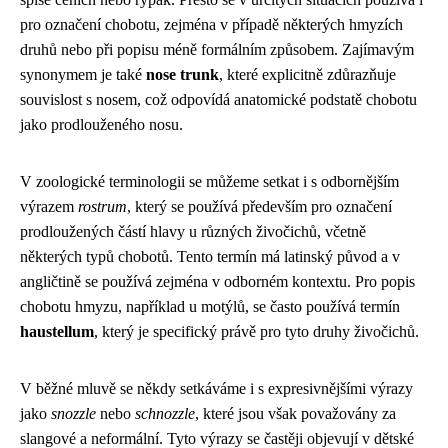
pro označení chobotu, zejména v případě některých hmyzích
druhů nebo při popisu méně formálním způsobem. Zajímavým
synonymem je také
nose trunk
, které explicitně zdůrazňuje
souvislost s nosem, což odpovídá anatomické podstatě chobotu
jako prodlouženého nosu.
V zoologické terminologii se můžeme setkat i s odbornějším
výrazem
rostrum
, který se používá především pro označení
prodloužených částí hlavy u různých živočichů, včetně
některých typů chobotů. Tento termín má latinský původ a v
angličtině se používá zejména v odborném kontextu. Pro popis
chobotu hmyzu, například u motýlů, se často používá termín
haustellum
, který je specifický právě pro tyto druhy živočichů.
V běžné mluvě se někdy setkáváme i s expresivnějšími výrazy
jako
snozzle
nebo
schnozzle
, které jsou však považovány za
slangové a neformální. Tyto výrazy se častěji objevují v dětské