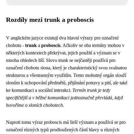
Rozdíly mezi trunk a proboscis
V anglickém jazyce existují dva hlavní výrazy pro označení
chobotu -
trunk
a
proboscis
. Ačkoliv se oba termíny mohou v
některých kontextech překrývat, jejich použití a význam se v
mnoha ohledech liší. Slovo trunk se nejčastěji používá pro
označení chobotu slona, který je charakteristický svou svalnatou
strukturou a všestranným využitím. Tento mohutný orgán slouží
slonům k uchopování předmětů, přijímání potravy a pití, ale také
ke komunikaci a sociální interakci.
Termín trunk je tedy
specifičtější a v běžné komunikaci jednoznačně převládá, když
hovoříme o sloních chobotech
.
Naproti tomu výraz proboscis má širší význam a používá se pro
označení různých typů prodloužených částí hlavy u různých