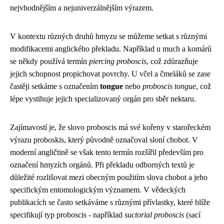
nejvhodnějším a nejuniverzálnějším výrazem.
V kontextu různých druhů hmyzu se můžeme setkat s různými
modifikacemi anglického překladu. Například u much a komárů
se někdy používá termín
piercing proboscis
, což zdůrazňuje
jejich schopnost propichovat povrchy. U včel a čmeláků se zase
častěji setkáme s označením
tongue
nebo
proboscis tongue
, což
lépe vystihuje jejich specializovaný orgán pro sběr nektaru.
Zajímavostí je, že slovo proboscis má své kořeny v starořeckém
výrazu proboskis, který původně označoval sloní chobot. V
moderní angličtině se však tento termín rozšířil především pro
označení hmyzích orgánů. Při překladu odborných textů je
důležité rozlišovat mezi obecným použitím slova chobot a jeho
specifickým entomologickým významem. V vědeckých
publikacích se často setkáváme s různými přívlastky, které blíže
specifikují typ proboscis - například
suctorial proboscis
(sací