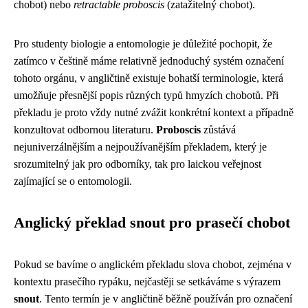
chobot) nebo
retractable proboscis
(zatažitelný chobot).
Pro studenty biologie a entomologie je důležité pochopit, že
zatímco v češtině máme relativně jednoduchý systém označení
tohoto orgánu, v angličtině existuje bohatší terminologie, která
umožňuje přesnější popis různých typů hmyzích chobotů. Při
překladu je proto vždy nutné zvážit konkrétní kontext a případně
konzultovat odbornou literaturu.
Proboscis
zůstává
nejuniverzálnějším a nejpoužívanějším překladem, který je
srozumitelný jak pro odborníky, tak pro laickou veřejnost
zajímající se o entomologii.
Anglický překlad snout pro prasečí chobot
Pokud se bavíme o anglickém překladu slova chobot, zejména v
kontextu prasečího rypáku, nejčastěji se setkáváme s výrazem
snout
. Tento termín je v angličtině běžně používán pro označení