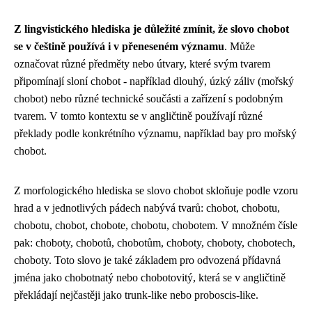
Z lingvistického hlediska je důležité zmínit, že slovo chobot
se v češtině používá i v přeneseném významu
. Může
označovat různé předměty nebo útvary, které svým tvarem
připomínají sloní chobot - například dlouhý, úzký záliv (mořský
chobot) nebo různé technické součásti a zařízení s podobným
tvarem. V tomto kontextu se v angličtině používají různé
překlady podle konkrétního významu, například bay pro mořský
chobot.
Z morfologického hlediska se slovo chobot skloňuje podle vzoru
hrad a v jednotlivých pádech nabývá tvarů: chobot, chobotu,
chobotu, chobot, chobote, chobotu, chobotem. V množném čísle
pak: choboty, chobotů, chobotům, choboty, choboty, chobotech,
choboty. Toto slovo je také základem pro odvozená přídavná
jména jako chobotnatý nebo chobotovitý, která se v angličtině
překládají nejčastěji jako trunk-like nebo proboscis-like.