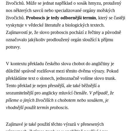
živočichů. Může se jednat například o sosák hmyzu, protažený
nos některých savců nebo specializované orgány mořských
živočichů.
Proboscis je tedy odbornější termín
, který se častěji
vyskytuje v vědecké literatuře a biologických textech.
Zajímavostí je, že slovo proboscis pochází z řečtiny a původně
označovalo jakýkoliv prodloužený orgán sloužící k příjmu
potravy.
V kontextu překladu českého slova chobot do angličtiny je
důležité správně rozlišovat mezi těmito dvěma výrazy. Pokud
překládáme text o slonech, jednoznačně volíme slovo trunk.
Tento překlad je nejen přesnější, ale také běžnější a
srozumitelnější pro anglicky mluvící čtenáře.
V případě, že
píšeme o jiných živočiších s chobotem nebo sosákem, je
vhodnější použít termín proboscis
.
Zajímavé je také použití těchto výrazů v přenesených