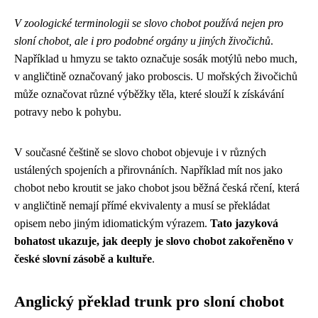
V zoologické terminologii se slovo chobot používá nejen pro
sloní chobot, ale i pro podobné orgány u jiných živočichů
.
Například u hmyzu se takto označuje sosák motýlů nebo much,
v angličtině označovaný jako proboscis. U mořských živočichů
může označovat různé výběžky těla, které slouží k získávání
potravy nebo k pohybu.
V současné češtině se slovo chobot objevuje i v různých
ustálených spojeních a přirovnáních. Například mít nos jako
chobot nebo kroutit se jako chobot jsou běžná česká rčení, která
v angličtině nemají přímé ekvivalenty a musí se překládat
opisem nebo jiným idiomatickým výrazem.
Tato jazyková
bohatost ukazuje, jak deeply je slovo chobot zakořeněno v
české slovní zásobě a kultuře
.
Anglický překlad trunk pro sloní chobot