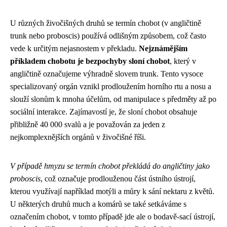
U různých živočišných druhů se termín chobot (v angličtině
trunk nebo proboscis) používá odlišným způsobem, což často
vede k určitým nejasnostem v překladu.
Nejznámějším
příkladem chobotu je bezpochyby sloní chobot
, který v
angličtině označujeme výhradně slovem trunk. Tento vysoce
specializovaný orgán vznikl prodloužením horního rtu a nosu a
slouží slonům k mnoha účelům, od manipulace s předměty až po
sociální interakce. Zajímavostí je, že sloní chobot obsahuje
přibližně 40 000 svalů a je považován za jeden z
nejkomplexnějších orgánů v živočišné říši.
V případě hmyzu se termín chobot překládá do angličtiny jako
proboscis
, což označuje prodlouženou část ústního ústrojí,
kterou využívají například motýli a můry k sání nektaru z květů.
U některých druhů much a komárů se také setkáváme s
označením chobot, v tomto případě jde ale o bodavě-sací ústrojí,