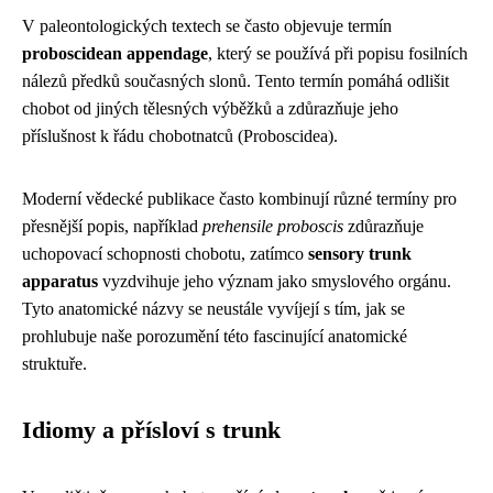
V paleontologických textech se často objevuje termín
proboscidean appendage
, který se používá při popisu fosilních
nálezů předků současných slonů. Tento termín pomáhá odlišit
chobot od jiných tělesných výběžků a zdůrazňuje jeho
příslušnost k řádu chobotnatců (Proboscidea).
Moderní vědecké publikace často kombinují různé termíny pro
přesnější popis, například
prehensile proboscis
zdůrazňuje
uchopovací schopnosti chobotu, zatímco
sensory trunk
apparatus
vyzdvihuje jeho význam jako smyslového orgánu.
Tyto anatomické názvy se neustále vyvíjejí s tím, jak se
prohlubuje naše porozumění této fascinující anatomické
struktuře.
Idiomy a přísloví s trunk