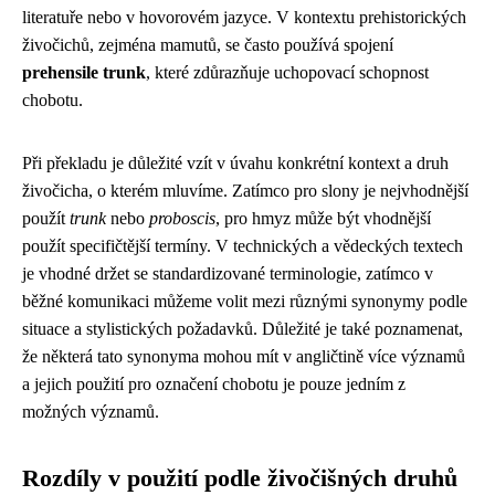
literatuře nebo v hovorovém jazyce. V kontextu prehistorických
živočichů, zejména mamutů, se často používá spojení
prehensile trunk
, které zdůrazňuje uchopovací schopnost
chobotu.
Při překladu je důležité vzít v úvahu konkrétní kontext a druh
živočicha, o kterém mluvíme. Zatímco pro slony je nejvhodnější
použít
trunk
nebo
proboscis
, pro hmyz může být vhodnější
použít specifičtější termíny. V technických a vědeckých textech
je vhodné držet se standardizované terminologie, zatímco v
běžné komunikaci můžeme volit mezi různými synonymy podle
situace a stylistických požadavků. Důležité je také poznamenat,
že některá tato synonyma mohou mít v angličtině více významů
a jejich použití pro označení chobotu je pouze jedním z
možných významů.
Rozdíly v použití podle živočišných druhů