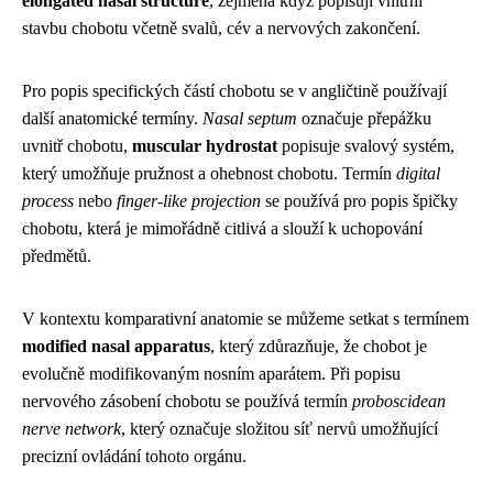
elongated nasal structure
, zejména když popisují vnitřní
stavbu chobotu včetně svalů, cév a nervových zakončení.
Pro popis specifických částí chobotu se v angličtině používají
další anatomické termíny.
Nasal septum
označuje přepážku
uvnitř chobotu,
muscular hydrostat
popisuje svalový systém,
který umožňuje pružnost a ohebnost chobotu. Termín
digital
process
nebo
finger-like projection
se používá pro popis špičky
chobotu, která je mimořádně citlivá a slouží k uchopování
předmětů.
V kontextu komparativní anatomie se můžeme setkat s termínem
modified nasal apparatus
, který zdůrazňuje, že chobot je
evolučně modifikovaným nosním aparátem. Při popisu
nervového zásobení chobotu se používá termín
proboscidean
nerve network
, který označuje složitou síť nervů umožňující
precizní ovládání tohoto orgánu.