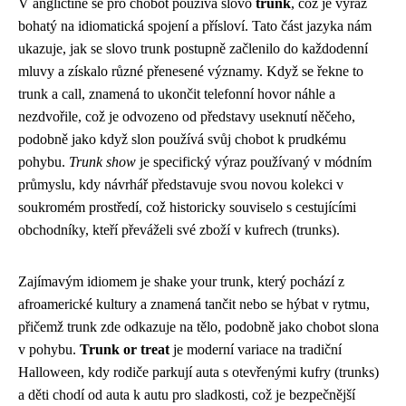
V angličtině se pro chobot používá slovo
trunk
, což je výraz
bohatý na idiomatická spojení a přísloví. Tato část jazyka nám
ukazuje, jak se slovo trunk postupně začlenilo do každodenní
mluvy a získalo různé přenesené významy. Když se řekne to
trunk a call, znamená to ukončit telefonní hovor náhle a
nezdvořile, což je odvozeno od představy useknutí něčeho,
podobně jako když slon používá svůj chobot k prudkému
pohybu.
Trunk show
je specifický výraz používaný v módním
průmyslu, kdy návrhář představuje svou novou kolekci v
soukromém prostředí, což historicky souviselo s cestujícími
obchodníky, kteří převáželi své zboží v kufrech (trunks).
Zajímavým idiomem je shake your trunk, který pochází z
afroamerické kultury a znamená tančit nebo se hýbat v rytmu,
přičemž trunk zde odkazuje na tělo, podobně jako chobot slona
v pohybu.
Trunk or treat
je moderní variace na tradiční
Halloween, kdy rodiče parkují auta s otevřenými kufry (trunks)
a děti chodí od auta k autu pro sladkosti, což je bezpečnější