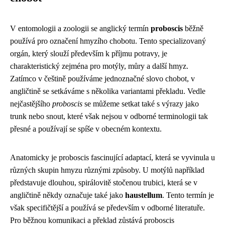
V entomologii a zoologii se anglický termín
proboscis
běžně
používá pro označení hmyzího chobotu. Tento specializovaný
orgán, který slouží především k příjmu potravy, je
charakteristický zejména pro motýly, můry a další hmyz.
Zatímco v češtině používáme jednoznačné slovo chobot, v
angličtině se setkáváme s několika variantami překladu. Vedle
nejčastějšího
proboscis
se můžeme setkat také s výrazy jako
trunk nebo snout, které však nejsou v odborné terminologii tak
přesné a používají se spíše v obecném kontextu.
Anatomicky je proboscis fascinující adaptací, která se vyvinula u
různých skupin hmyzu různými způsoby. U motýlů například
představuje dlouhou, spirálovitě stočenou trubici, která se v
angličtině někdy označuje také jako
haustellum
. Tento termín je
však specifičtější a používá se především v odborné literatuře.
Pro běžnou komunikaci a překlad zůstává proboscis