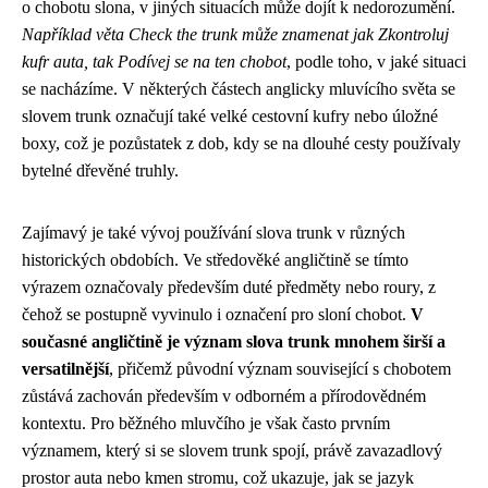
o chobotu slona, v jiných situacích může dojít k nedorozumění.
Například věta Check the trunk může znamenat jak Zkontroluj
kufr auta, tak Podívej se na ten chobot
, podle toho, v jaké situaci
se nacházíme. V některých částech anglicky mluvícího světa se
slovem trunk označují také velké cestovní kufry nebo úložné
boxy, což je pozůstatek z dob, kdy se na dlouhé cesty používaly
bytelné dřevěné truhly.
Zajímavý je také vývoj používání slova trunk v různých
historických obdobích. Ve středověké angličtině se tímto
výrazem označovaly především duté předměty nebo roury, z
čehož se postupně vyvinulo i označení pro sloní chobot.
V
současné angličtině je význam slova trunk mnohem širší a
versatilnější
, přičemž původní význam související s chobotem
zůstává zachován především v odborném a přírodovědném
kontextu. Pro běžného mluvčího je však často prvním
významem, který si se slovem trunk spojí, právě zavazadlový
prostor auta nebo kmen stromu, což ukazuje, jak se jazyk