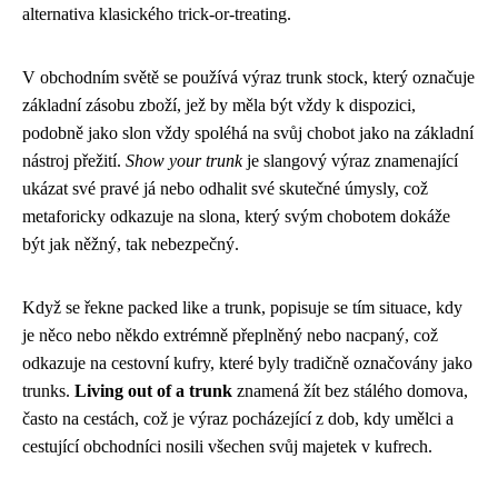
alternativa klasického trick-or-treating.
V obchodním světě se používá výraz trunk stock, který označuje
základní zásobu zboží, jež by měla být vždy k dispozici,
podobně jako slon vždy spoléhá na svůj chobot jako na základní
nástroj přežití.
Show your trunk
je slangový výraz znamenající
ukázat své pravé já nebo odhalit své skutečné úmysly, což
metaforicky odkazuje na slona, který svým chobotem dokáže
být jak něžný, tak nebezpečný.
Když se řekne packed like a trunk, popisuje se tím situace, kdy
je něco nebo někdo extrémně přeplněný nebo nacpaný, což
odkazuje na cestovní kufry, které byly tradičně označovány jako
trunks.
Living out of a trunk
znamená žít bez stálého domova,
často na cestách, což je výraz pocházející z dob, kdy umělci a
cestující obchodníci nosili všechen svůj majetek v kufrech.