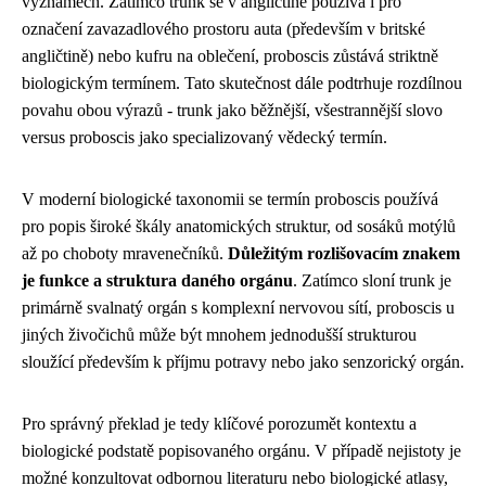
významech. Zatímco trunk se v angličtině používá i pro
označení zavazadlového prostoru auta (především v britské
angličtině) nebo kufru na oblečení, proboscis zůstává striktně
biologickým termínem. Tato skutečnost dále podtrhuje rozdílnou
povahu obou výrazů - trunk jako běžnější, všestrannější slovo
versus proboscis jako specializovaný vědecký termín.
V moderní biologické taxonomii se termín proboscis používá
pro popis široké škály anatomických struktur, od sosáků motýlů
až po choboty mravenečníků.
Důležitým rozlišovacím znakem
je funkce a struktura daného orgánu
. Zatímco sloní trunk je
primárně svalnatý orgán s komplexní nervovou sítí, proboscis u
jiných živočichů může být mnohem jednodušší strukturou
sloužící především k příjmu potravy nebo jako senzorický orgán.
Pro správný překlad je tedy klíčové porozumět kontextu a
biologické podstatě popisovaného orgánu. V případě nejistoty je
možné konzultovat odbornou literaturu nebo biologické atlasy,