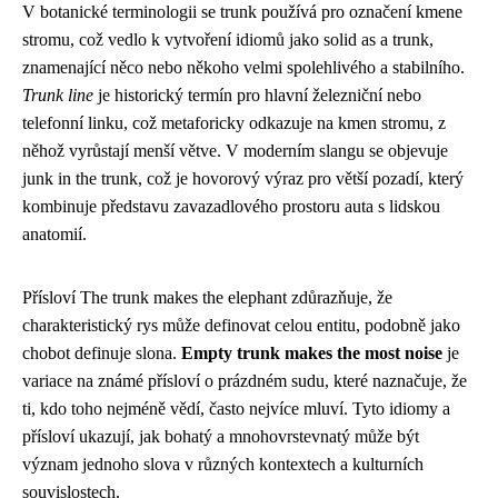
V botanické terminologii se trunk používá pro označení kmene
stromu, což vedlo k vytvoření idiomů jako solid as a trunk,
znamenající něco nebo někoho velmi spolehlivého a stabilního.
Trunk line
je historický termín pro hlavní železniční nebo
telefonní linku, což metaforicky odkazuje na kmen stromu, z
něhož vyrůstají menší větve. V moderním slangu se objevuje
junk in the trunk, což je hovorový výraz pro větší pozadí, který
kombinuje představu zavazadlového prostoru auta s lidskou
anatomií.
Přísloví The trunk makes the elephant zdůrazňuje, že
charakteristický rys může definovat celou entitu, podobně jako
chobot definuje slona.
Empty trunk makes the most noise
je
variace na známé přísloví o prázdném sudu, které naznačuje, že
ti, kdo toho nejméně vědí, často nejvíce mluví. Tyto idiomy a
přísloví ukazují, jak bohatý a mnohovrstevnatý může být
význam jednoho slova v různých kontextech a kulturních
souvislostech.