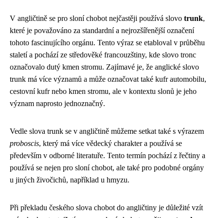
V angličtině se pro sloní chobot nejčastěji používá slovo
trunk
,
které je považováno za standardní a nejrozšířenější označení
tohoto fascinujícího orgánu. Tento výraz se etabloval v průběhu
staletí a pochází ze středověké francouzštiny, kde slovo tronc
označovalo dutý kmen stromu. Zajímavé je, že anglické slovo
trunk má více významů a může označovat také kufr automobilu,
cestovní kufr nebo kmen stromu, ale v kontextu slonů je jeho
význam naprosto jednoznačný.
Vedle slova trunk se v angličtině můžeme setkat také s výrazem
proboscis
, který má více vědecký charakter a používá se
především v odborné literatuře. Tento termín pochází z řečtiny a
používá se nejen pro sloní chobot, ale také pro podobné orgány
u jiných živočichů, například u hmyzu.
Při překladu českého slova chobot do angličtiny je důležité vzít