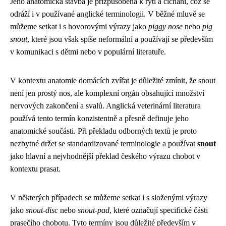
Jeho anatomická stavba je přizpůsobena k rytí a čichání, což se
odráží i v používané anglické terminologii. V běžné mluvě se
můžeme setkat i s hovorovými výrazy jako
piggy nose
nebo
pig
snout
, které jsou však spíše neformální a používají se především
v komunikaci s dětmi nebo v populární literatuře.
V kontextu anatomie domácích zvířat je důležité zmínit, že snout
není jen prostý nos, ale komplexní orgán obsahující množství
nervových zakončení a svalů. Anglická veterinární literatura
používá tento termín konzistentně a přesně definuje jeho
anatomické součásti. Při překladu odborných textů je proto
nezbytné držet se standardizované terminologie a používat
snout
jako hlavní a nejvhodnější překlad českého výrazu chobot v
kontextu prasat.
V některých případech se můžeme setkat i s složenými výrazy
jako
snout-disc
nebo
snout-pad
, které označují specifické části
prasečího chobotu. Tyto termíny jsou důležité především v