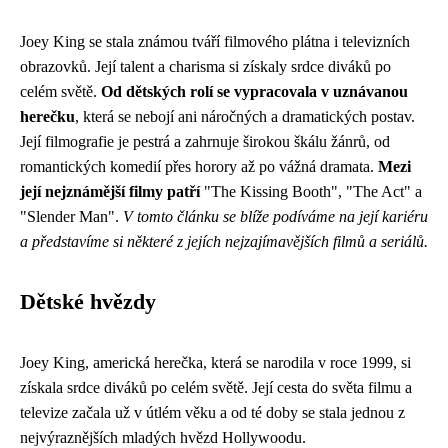
Joey King se stala známou tváří filmového plátna i televizních
obrazovků. Její talent a charisma si získaly srdce diváků po
celém světě.
Od dětských rolí se vypracovala v uznávanou
herečku
, která se nebojí ani náročných a dramatických postav.
Její filmografie je pestrá a zahrnuje širokou škálu žánrů, od
romantických komedií přes horory až po vážná dramata.
Mezi
její nejznámější filmy patří
"The Kissing Booth", "The Act" a
"Slender Man".
V tomto článku se blíže podíváme na její kariéru
a představíme si některé z jejích nejzajímavějších filmů a seriálů.
Dětské hvězdy
Joey King, americká herečka, která se narodila v roce 1999, si
získala srdce diváků po celém světě. Její cesta do světa filmu a
televize začala už v útlém věku a od té doby se stala jednou z
nejvýraznějších mladých hvězd Hollywoodu.