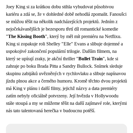
Joey King si za krátkou dobu stihla vybudovat působivou
kariéru a zdá se, že v dohledné době nehodlá zpomalit. Fanoušci
se můžou těšit na několik nadcházejících projektů. Jedním z
nejočekávanějších je bezesporu třetí díl romantické komedie
"
The Kissing Booth
", který by měl mít premiéru na Netflixu.
King si zopakuje roli Shelley "Elle" Evans a slibuje dojemné a
uspokojivé zakončení populární trilogie. Dalším filmem, na
který se upírají zraky, je akční thriller "
Bullet Train
", kde si
zahraje po boku Brada Pitta a Sandry Bullock. Snímek sleduje
skupinu zabijáků uvězněných v rychlovlaku a slibuje napínavou
jízdu plnou akce a černého humoru. Kromě těchto dvou projektů
má King v plánu i další filmy, jejichž názvy a data premiéry
zatím nebyly oficiálně potvrzeny. Její hvězda v Hollywoodu
stále stoupá a my se můžeme těšit na další zajímavé role, kterými
nás tato talentovaná herečka v budoucnu potěší.