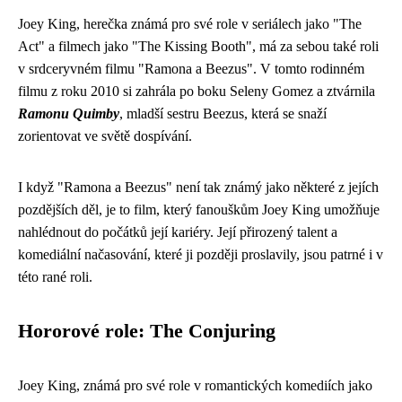
Joey King, herečka známá pro své role v seriálech jako "The
Act" a filmech jako "The Kissing Booth", má za sebou také roli
v srdceryvném filmu "Ramona a Beezus". V tomto rodinném
filmu z roku 2010 si zahrála po boku Seleny Gomez a ztvárnila
Ramonu Quimby
, mladší sestru Beezus, která se snaží
zorientovat ve světě dospívání.
I když "Ramona a Beezus" není tak známý jako některé z jejích
pozdějších děl, je to film, který fanouškům Joey King umožňuje
nahlédnout do počátků její kariéry. Její přirozený talent a
komediální načasování, které ji později proslavily, jsou patrné i v
této rané roli.
Hororové role: The Conjuring
Joey King, známá pro své role v romantických komediích jako