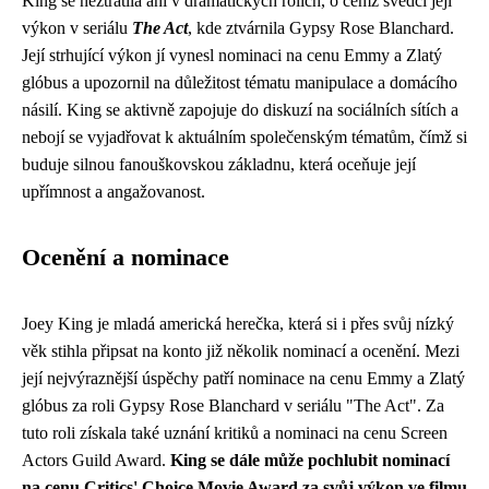
King se neztratila ani v dramatických rolích, o čemž svědčí její
výkon v seriálu
The Act
, kde ztvárnila Gypsy Rose Blanchard.
Její strhující výkon jí vynesl nominaci na cenu Emmy a Zlatý
glóbus a upozornil na důležitost tématu manipulace a domácího
násilí. King se aktivně zapojuje do diskuzí na sociálních sítích a
nebojí se vyjadřovat k aktuálním společenským tématům, čímž si
buduje silnou fanouškovskou základnu, která oceňuje její
upřímnost a angažovanost.
Ocenění a nominace
Joey King je mladá americká herečka, která si i přes svůj nízký
věk stihla připsat na konto již několik nominací a ocenění. Mezi
její nejvýraznější úspěchy patří nominace na cenu Emmy a Zlatý
glóbus za roli Gypsy Rose Blanchard v seriálu "The Act". Za
tuto roli získala také uznání kritiků a nominaci na cenu Screen
Actors Guild Award.
King se dále může pochlubit nominací
na cenu Critics' Choice Movie Award za svůj výkon ve filmu