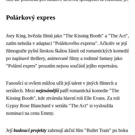
Polárkový expres
Joey King, hvězda filmů jako "The Kissing Booth" a "The Act",
zatím nehrála v adaptaci "Polárkového expresu". Ačkoliv se její
filmografie pyšní širokou škálou žánrů od romantických komedií
po napínavé thrillery, animované filmy a rodinné fantasy jako
"Polární expres" prozatím nejsou součástí jejího repertoáru.
Fanoušci si ovšem můžou užít její talent v jiných filmech a
seriálech. Mezi
nejznámější
patří romantická komedie "The
Kissing Booth", kde ztvárnila hlavní roli Elle Evans. Za roli
Gypsy Rose Blanchard v seriálu "The Act" si vysloužila
nominaci na cenu Emmy.
Její
budoucí projekty
zahrnují akční film "Bullet Train" po boku