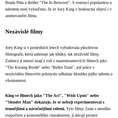
Brada Pitta a thriller "The In Between". S rostoucí popularitou a
talentem není vyloučeno, že se Joey King v budoucnu objeví i v
animovaném filmu.
Nezávislé filmy
Joey King si v posledních letech vybudovala působivou
filmografii, která zahrnuje jak trháky, tak nezávislé filmy.
Zatímco ji mnozí znají z rolí v mainstreamových filmech jako
"The Kissing Booth" nebo "Bullet Train", její práce v
nezávislém filmovém průmyslu odhaluje hloubku jejího talentu a
všestrannost.
King ve filmech jako "The Act", "Wish Upon" nebo
"Slender Man" dokazuje, že se nebojí experimentovat s
temnějšími a náročnějšími rolemi.
Tyto filmy, často s menším
rozpočtem a komornějším charakterem, jí dávají prostor