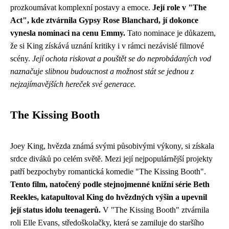
prozkoumávat komplexní postavy a emoce.
Její role v "The
Act", kde ztvárnila Gypsy Rose Blanchard, jí dokonce
vynesla nominaci na cenu Emmy.
Tato nominace je důkazem,
že si King získává uznání kritiky i v rámci nezávislé filmové
scény.
Její ochota riskovat a pouštět se do neprobádaných vod
naznačuje slibnou budoucnost a možnost stát se jednou z
nejzajímavějších hereček své generace.
The Kissing Booth
Joey King, hvězda známá svými působivými výkony, si získala
srdce diváků po celém světě. Mezi její nejpopulárnější projekty
patří bezpochyby romantická komedie "The Kissing Booth".
Tento film, natočený podle stejnojmenné knižní série Beth
Reekles, katapultoval King do hvězdných výšin a upevnil
její status idolu teenagerů.
V "The Kissing Booth" ztvárnila
roli Elle Evans, středoškolačky, která se zamiluje do staršího