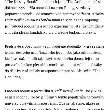
"The Kissing Booth" a thrillerech jako "The Act", pro které si
dokonce vysloužila nominaci na cenu Emmy, se zdá být
připravena ponořit i do temných vod hororového žánru. Ačkoliv
zatím neúčinkovala v žádném filmu ze série "The Conjuring",
její rostoucí popularita a ochota experimentovat s různými žánry
z ní dělá ideální kandidátku pro případné budoucí projekty.
Představte si Joey King v roli vyděšené studentky, která se stane
terčem děsivého nadpřirozeného jevu, nebo jako mladou ženu,
která se snaží odhalit tajemství strašidelného domu. Její talent
pro ztvárnění komplexních emocí a schopnost vtáhnout diváky
do děje by z ní udělaly nezapomenutelnou součást světa "The
Conjuring".
Fanoušci hororu a především ti, kteří sledují kariéru Joey King,
se jistě shodnou, že by její účast v tomto populárním hororovém
univerzu byla vítaným zpestřením. Zda se tak stane, ukáže až
čas, ale potenciál pro mrazivě děsivou spolupráci tu rozhodně je.