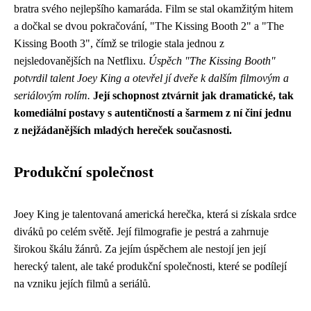
bratra svého nejlepšího kamaráda. Film se stal okamžitým hitem
a dočkal se dvou pokračování, "The Kissing Booth 2" a "The
Kissing Booth 3", čímž se trilogie stala jednou z
nejsledovanějších na Netflixu.
Úspěch "The Kissing Booth"
potvrdil talent Joey King a otevřel jí dveře k dalším filmovým a
seriálovým rolím.
Její schopnost ztvárnit jak dramatické, tak
komediální postavy s autentičností a šarmem z ní činí jednu
z nejžádanějších mladých hereček současnosti.
Produkční společnost
Joey King je talentovaná americká herečka, která si získala srdce
diváků po celém světě. Její filmografie je pestrá a zahrnuje
širokou škálu žánrů. Za jejím úspěchem ale nestojí jen její
herecký talent, ale také produkční společnosti, které se podílejí
na vzniku jejích filmů a seriálů.