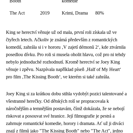
Booth
komedie
The Act
2019
Krimi, Drama
80%
King se herectví věnuje už od mala, první roli získala už ve
čtyřech letech. Ačkoliv je známá především z romantických
komedií, zahrála si i v hororu ‚V zajetí démonů 2‘, kde ztvárnila
posedlou dívku. Pro roli si musela oholit hlavu, což pro ni tehdy
nebylo jednoduché rozhodnutí. Kromě herectví se Joey King
věnuje i zpěvu. Nazpívala například píseň ‚Half of My Heart‘
pro film ‚The Kissing Booth‘, ve kterém si také zahrála.
Joey King si za krátkou dobu stihla vydobýt pozici talentované a
všestranné herečky. Od dětských rolí se propracovala k
náročnějším a temnějším postavám, čímž dokázala, že se nebojí
riskovat a posouvat své hranice. Její filmografie je pestrá a
zahrnuje romantické komedie, horory i dramata. Ať už ji diváci
znají z filmů jako "The Kissing Booth" nebo "The Act", jedno