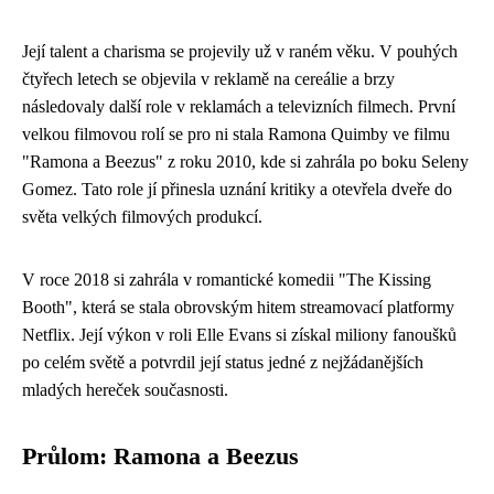
Její talent a charisma se projevily už v raném věku. V pouhých
čtyřech letech se objevila v reklamě na cereálie a brzy
následovaly další role v reklamách a televizních filmech. První
velkou filmovou rolí se pro ni stala Ramona Quimby ve filmu
"Ramona a Beezus" z roku 2010, kde si zahrála po boku Seleny
Gomez. Tato role jí přinesla uznání kritiky a otevřela dveře do
světa velkých filmových produkcí.
V roce 2018 si zahrála v romantické komedii "The Kissing
Booth", která se stala obrovským hitem streamovací platformy
Netflix. Její výkon v roli Elle Evans si získal miliony fanoušků
po celém světě a potvrdil její status jedné z nejžádanějších
mladých hereček současnosti.
Průlom: Ramona a Beezus