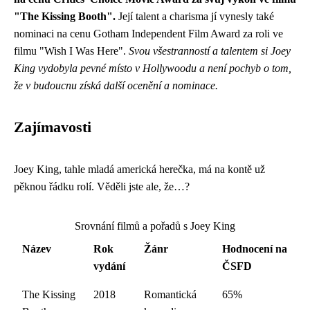
"The Kissing Booth".
Její talent a charisma jí vynesly také
nominaci na cenu Gotham Independent Film Award za roli ve
filmu "Wish I Was Here".
Svou všestranností a talentem si Joey
King vydobyla pevné místo v Hollywoodu a není pochyb o tom,
že v budoucnu získá další ocenění a nominace.
Zajímavosti
Joey King, tahle mladá americká herečka, má na kontě už
pěknou řádku rolí. Věděli jste ale, že…?
Srovnání filmů a pořadů s Joey King
Název
Rok
Žánr
Hodnocení na
vydání
ČSFD
The Kissing
2018
Romantická
65%