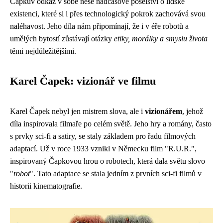
Čapkův odkaz v sobě nese nadčasové poselství o lidské
existenci, které si i přes technologický pokrok zachovává svou
naléhavost. Jeho díla nám připomínají, že i v éře robotů a
umělých bytostí zůstávají otázky
etiky, morálky a smyslu života
těmi nejdůležitějšími.
Karel Čapek: vizionář ve filmu
Karel Čapek nebyl jen mistrem slova, ale i
vizionářem
, jehož
díla inspirovala filmaře po celém světě. Jeho hry a romány, často
s prvky sci-fi a satiry, se staly základem pro řadu filmových
adaptací. Už v roce 1933 vznikl v Německu film "R.U.R.",
inspirovaný Čapkovou hrou o robotech, která dala světu slovo
"
robot
". Tato adaptace se stala jedním z prvních sci-fi filmů v
historii kinematografie.