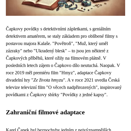
Čapkovy povídky s detektivními zápletkami, s geniálním
detektivem amatérem, se staly základem pro oblíbené filmy s
postavou majora Kalaše. "Povětroň", "Muž, který uměl
zázraky" nebo "Ukradený blesk" – to jsou jen některé z
Čapkových příběhů, které ožily na filmovém plátně. V
posledních letech zájem o Čapkovo dílo neutuchá. Naopak. V
roce 2019 měl premiéru film "Hmyz", adaptace Čapkovy
divadelní hry "
Ze života hmyzu
". A v roce 2021 uvedla Česká
televize televizní film "O věcech nadpřirozených", inspirovaný
povídkami z Čapkovy sbírky "Povídky z jedné kapsy".
Zahraniční filmové adaptace
Karel Čapek byl bezpochyby jedním z nejvýznamnějších