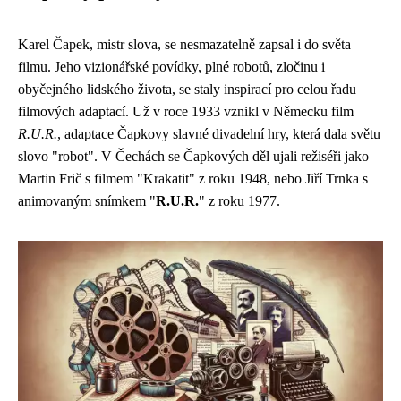
Karel Čapek, mistr slova, se nesmazatelně zapsal i do světa
filmu. Jeho vizionářské povídky, plné robotů, zločinu i
obyčejného lidského života, se staly inspirací pro celou řadu
filmových adaptací. Už v roce 1933 vznikl v Německu film
R.U.R.
, adaptace Čapkovy slavné divadelní hry, která dala světu
slovo "robot". V Čechách se Čapkových děl ujali režiséři jako
Martin Frič s filmem "Krakatit" z roku 1948, nebo Jiří Trnka s
animovaným snímkem "
R.U.R.
" z roku 1977.