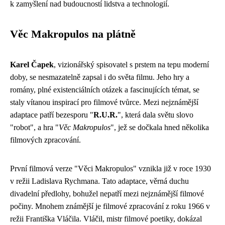
k zamyšlení nad budoucností lidstva a technologií.
Věc Makropulos na plátně
Karel Čapek
, vizionářský spisovatel s prstem na tepu moderní
doby, se nesmazatelně zapsal i do světa filmu. Jeho hry a
romány, plné existenciálních otázek a fascinujících témat, se
staly vítanou inspirací pro filmové tvůrce. Mezi nejznámější
adaptace patří bezesporu "
R.U.R.
", která dala světu slovo
"robot", a hra "
Věc Makropulos
", jež se dočkala hned několika
filmových zpracování.
První filmová verze "Věci Makropulos" vznikla již v roce 1930
v režii Ladislava Rychmana. Tato adaptace, věrná duchu
divadelní předlohy, bohužel nepatří mezi nejznámější filmové
počiny. Mnohem známější je filmové zpracování z roku 1966 v
režii Františka Vláčila. Vláčil, mistr filmové poetiky, dokázal