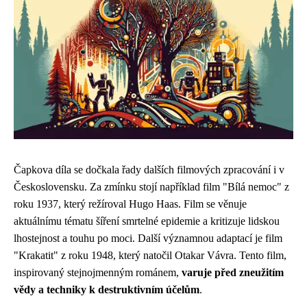
Čapkova díla se dočkala řady dalších filmových zpracování i v
Československu. Za zmínku stojí například film "Bílá nemoc" z
roku 1937, který režíroval Hugo Haas. Film se věnuje
aktuálnímu tématu šíření smrtelné epidemie a kritizuje lidskou
lhostejnost a touhu po moci. Další významnou adaptací je film
"Krakatit" z roku 1948, který natočil Otakar Vávra. Tento film,
inspirovaný stejnojmenným románem,
varuje před zneužitím
vědy a techniky k destruktivním účelům
.