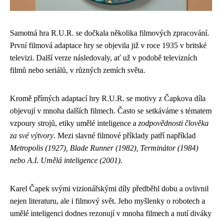
Samotná hra R.U.R. se dočkala několika filmových zpracování.
První filmová adaptace hry se objevila již v roce 1935 v britské
televizi. Další verze následovaly, ať už v podobě televizních
filmů nebo seriálů, v různých zemích světa.
Kromě přímých adaptací hry R.U.R. se motivy z Čapkova díla
objevují v mnoha dalších filmech. Často se setkáváme s tématem
vzpoury strojů, etiky umělé inteligence a
zodpovědnosti člověka
za své výtvory
. Mezi slavné filmové příklady patří například
Metropolis (1927), Blade Runner (1982), Terminátor (1984)
nebo A.I. Umělá inteligence (2001)
.
Karel Čapek svými vizionářskými díly předběhl dobu a ovlivnil
nejen literaturu, ale i filmový svět. Jeho myšlenky o robotech a
umělé inteligenci dodnes rezonují v mnoha filmech a nutí diváky