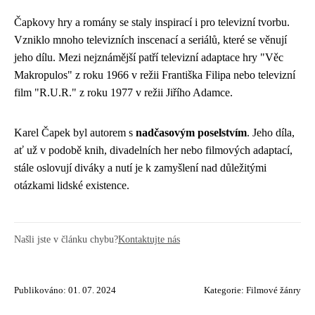
Čapkovy hry a romány se staly inspirací i pro televizní tvorbu.
Vzniklo mnoho televizních inscenací a seriálů, které se věnují
jeho dílu. Mezi nejznámější patří televizní adaptace hry "Věc
Makropulos" z roku 1966 v režii Františka Filipa nebo televizní
film "R.U.R." z roku 1977 v režii Jiřího Adamce.
Karel Čapek byl autorem s
nadčasovým poselstvím
. Jeho díla,
ať už v podobě knih, divadelních her nebo filmových adaptací,
stále oslovují diváky a nutí je k zamyšlení nad důležitými
otázkami lidské existence.
Našli jste v článku chybu?
Kontaktujte nás
Publikováno: 01. 07. 2024
Kategorie:
Filmové žánry