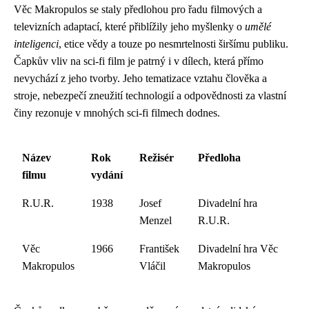
Věc Makropulos se staly předlohou pro řadu filmových a
televizních adaptací, které přiblížily jeho myšlenky o
umělé
inteligenci
, etice vědy a touze po nesmrtelnosti širšímu publiku.
Čapkův vliv na sci-fi film je patrný i v dílech, která přímo
nevychází z jeho tvorby. Jeho tematizace vztahu člověka a
stroje, nebezpečí zneužití technologií a odpovědnosti za vlastní
činy rezonuje v mnohých sci-fi filmech dodnes.
Název
Rok
Režisér
Předloha
filmu
vydání
R.U.R.
1938
Josef
Divadelní hra
Menzel
R.U.R.
Věc
1966
František
Divadelní hra Věc
Makropulos
Vláčil
Makropulos