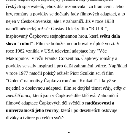
českých spisovatelů, jehož díla rezonovala i za hranicemi. Jeho
hry, romány a povídky se dočkaly řady filmových adaptací, a to
nejen v Československu, ale i v zahraničí. Již v roce 1938
natočil německý režisér Gustav Ucicky film "R.U.R.",
inspirovaný Čapkovou stejnojmennou hrou, která
světu dala
slovo "robot"
. Film se bohužel nedochoval v úplné verzi. V
roce 1962 vznikla v USA televizní adaptace hry "Věc
Makropulos" v režii Franka Corsentina. Čapkovy romány a
povídky se staly inspirací i pro další zahraniční tvůrce. Například
v roce 1977 natočil polský režisér Piotr Szulkin sci-fi film
"Golem" na motivy Čapkova románu "Krakatit". I když se
nejedná o doslovnou adaptaci, film se dotýká témat
vědy, etiky a
zneužití moci
, která jsou v Čapkově díle klíčová. Zahraniční
filmové adaptace Čapkových děl svědčí o
nadčasovosti a
univerzálnosti jeho tvorby
, která i po desetiletích oslovuje
diváky a tvůrce po celém světě.