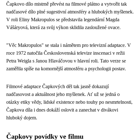
Čapkovo dílo mistrně převést na filmové plátno a vytvořit tak
nadčasové dílo plné sugestivní atmosféry a hlubokých myšlenek.
V roli Eliny Makropulos se představila legendární Magda
Vášáryová, která za svůj výkon sklidila zasloužené ovace.
"Věc Makropulos" se stala i námětem pro televizní adaptace. V
roce 1972 natočila Československá televize inscenaci v režii
Petra Weigla s Janou Hlaváčovou v hlavní roli. Tato verze se
zaměřila spíše na komornější atmosféru a psychologii postav.
Filmové adaptace Čapkových děl tak jasně dokazují
nadčasovost a aktuálnost jeho myšlenek. Ať už se jedná o
otázky etiky vědy, lidské existence nebo touhy po nesmrtelnosti,
Čapkova díla i dnes dokáží oslovit a zanechat v divákovi
hluboký dojem.
Čapkovy povídky ve filmu