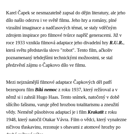
Karel Čapek se nesmazatelně zapsal do dějin literatury, ale jeho
dílo našlo odezvu i ve světě filmu. Jeho hry a romány, plné
vizuální imaginace a nadčasových témat, se staly vděčným
zdrojem inspirace pro filmové tvůrce napříč generacemi. Již v
roce 1933 vznikla filmová adaptace jeho divadelní hry
R.U.R.
,
která světu představila slovo "robot". Tento film, ačkoliv
poznamenaný tehdejšími technickými možnostmi, se stal
předzvěstí zájmu o Čapkovo dílo ve filmu.
Mezi nejznámější filmové adaptace Čapkových děl patří
bezesporu film
Bílá nemoc
z roku 1937, který režíroval a v
němž si i zahrál Hugo Haas. Tento snímek, natočený v době
sílícího fašismu, varuje před hrozbou totalitarismu a zneužití
vědy. Neméně působivou adaptací je i film
Krakatit
z roku
1948, který natočil Otakar Vávra. Film o vědci, který vynalezne
ničivou třaskavinu, rezonuje s obavami z atomové hrozby po