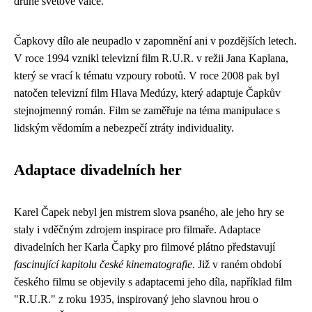
druhé světové válce.
Čapkovy dílo ale neupadlo v zapomnění ani v pozdějších letech.
V roce 1994 vznikl televizní film R.U.R. v režii Jana Kaplana,
který se vrací k tématu vzpoury robotů. V roce 2008 pak byl
natočen televizní film Hlava Medúzy, který adaptuje Čapkův
stejnojmenný román. Film se zaměřuje na téma manipulace s
lidským vědomím a nebezpečí ztráty individuality.
Adaptace divadelních her
Karel Čapek nebyl jen mistrem slova psaného, ale jeho hry se
staly i vděčným zdrojem inspirace pro filmaře. Adaptace
divadelních her Karla Čapky pro filmové plátno představují
fascinující kapitolu české kinematografie
. Již v raném období
českého filmu se objevily s adaptacemi jeho díla, například film
"R.U.R." z roku 1935, inspirovaný jeho slavnou hrou o