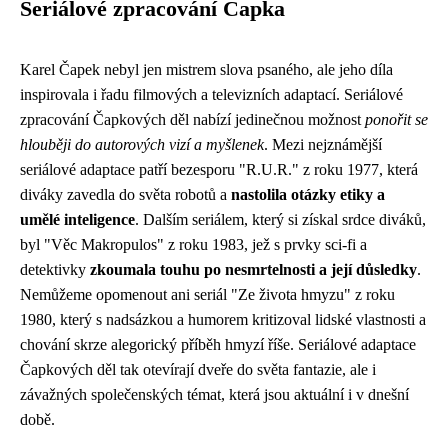
Seriálové zpracování Čapka
Karel Čapek nebyl jen mistrem slova psaného, ale jeho díla
inspirovala i řadu filmových a televizních adaptací. Seriálové
zpracování Čapkových děl nabízí jedinečnou možnost
ponořit se
hlouběji do autorových vizí a myšlenek
. Mezi nejznámější
seriálové adaptace patří bezesporu "R.U.R." z roku 1977, která
diváky zavedla do světa robotů a
nastolila otázky etiky a
umělé inteligence
. Dalším seriálem, který si získal srdce diváků,
byl "Věc Makropulos" z roku 1983, jež s prvky sci-fi a
detektivky
zkoumala touhu po nesmrtelnosti a její důsledky
.
Nemůžeme opomenout ani seriál "Ze života hmyzu" z roku
1980, který s nadsázkou a humorem kritizoval lidské vlastnosti a
chování skrze alegorický příběh hmyzí říše. Seriálové adaptace
Čapkových děl tak otevírají dveře do světa fantazie, ale i
závažných společenských témat, která jsou aktuální i v dnešní
době.