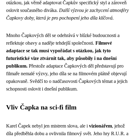
otázkou, jak věrně adaptovat Čapkův specifický styl a zároveň
oslovit současného diváka.
Další výzvou je zachycení atmosféry
Čapkovy doby, která je pro pochopení jeho díla klíčová.
Mnoho Čapkových děl se odehrává v blízké budoucnosti a
reflektuje obavy a naděje tehdejší společnosti.
Filmové
adaptace se tak musí vypořádat s otázkou, jak tyto
futuristické vize ztvárnit tak, aby působily i na dnešní
publikum.
Přestože adaptace Čapkových děl představují pro
filmaře nemalé výzvy, jeho díla se na filmovém plátně objevují
opakovaně. Svědčí to o nadčasovosti Čapkových témat a jejich
schopnosti oslovit i dnešní publikum.
Vliv Čapka na sci-fi film
Karel Čapek nebyl jen mistrem slova, ale i
vizionářem
, jehož
díla předběhla dobu a ovlivnila filmový svět. Jeho hry R.U.R. a