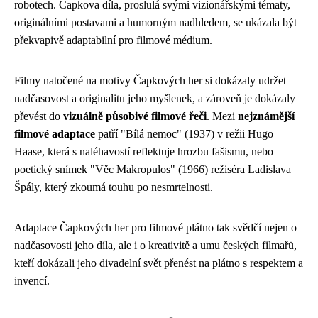
robotech. Čapkova díla, proslulá svými vizionářskými tématy,
originálními postavami a humorným nadhledem, se ukázala být
překvapivě adaptabilní pro filmové médium.
Filmy natočené na motivy Čapkových her si dokázaly udržet
nadčasovost a originalitu jeho myšlenek, a zároveň je dokázaly
převést do
vizuálně působivé filmové řeči
. Mezi
nejznámější
filmové adaptace
patří "Bílá nemoc" (1937) v režii Hugo
Haase, která s naléhavostí reflektuje hrozbu fašismu, nebo
poetický snímek "Věc Makropulos" (1966) režiséra Ladislava
Špály, který zkoumá touhu po nesmrtelnosti.
Adaptace Čapkových her pro filmové plátno tak svědčí nejen o
nadčasovosti jeho díla, ale i o kreativitě a umu českých filmařů,
kteří dokázali jeho divadelní svět přenést na plátno s respektem a
invencí.