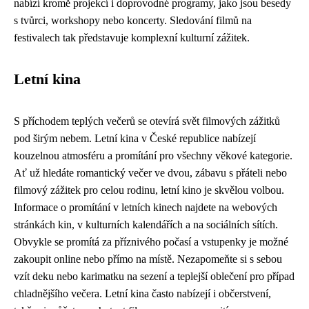
nabízí kromě projekcí i doprovodné programy, jako jsou besedy
s tvůrci, workshopy nebo koncerty. Sledování filmů na
festivalech tak představuje komplexní kulturní zážitek.
Letní kina
S příchodem teplých večerů se otevírá svět filmových zážitků
pod širým nebem. Letní kina v České republice nabízejí
kouzelnou atmosféru a promítání pro všechny věkové kategorie.
Ať už hledáte romantický večer ve dvou, zábavu s přáteli nebo
filmový zážitek pro celou rodinu, letní kino je skvělou volbou.
Informace o promítání v letních kinech najdete na webových
stránkách kin, v kulturních kalendářích a na sociálních sítích.
Obvykle se promítá za příznivého počasí a vstupenky je možné
zakoupit online nebo přímo na místě. Nezapomeňte si s sebou
vzít deku nebo karimatku na sezení a teplejší oblečení pro případ
chladnějšího večera. Letní kina často nabízejí i občerstvení,