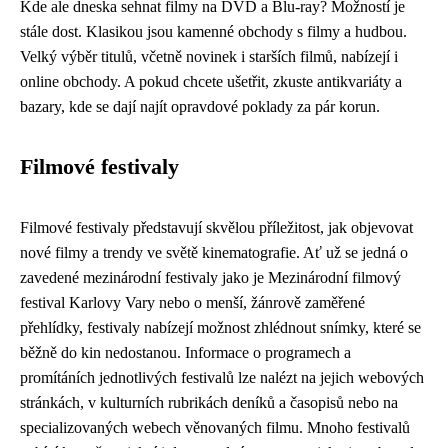
Kde ale dneska sehnat filmy na DVD a Blu-ray? Možností je
stále dost. Klasikou jsou kamenné obchody s filmy a hudbou.
Velký výběr titulů, včetně novinek i starších filmů, nabízejí i
online obchody. A pokud chcete ušetřit, zkuste antikvariáty a
bazary, kde se dají najít opravdové poklady za pár korun.
Filmové festivaly
Filmové festivaly představují skvělou příležitost, jak objevovat
nové filmy a trendy ve světě kinematografie. Ať už se jedná o
zavedené mezinárodní festivaly jako je Mezinárodní filmový
festival Karlovy Vary nebo o menší, žánrově zaměřené
přehlídky, festivaly nabízejí možnost zhlédnout snímky, které se
běžně do kin nedostanou. Informace o programech a
promítáních jednotlivých festivalů lze nalézt na jejich webových
stránkách, v kulturních rubrikách deníků a časopisů nebo na
specializovaných webech věnovaných filmu. Mnoho festivalů