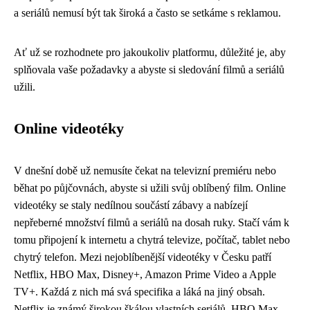
a seriálů nemusí být tak široká a často se setkáme s reklamou.
Ať už se rozhodnete pro jakoukoliv platformu, důležité je, aby
splňovala vaše požadavky a abyste si sledování filmů a seriálů
užili.
Online videotéky
V dnešní době už nemusíte čekat na televizní premiéru nebo
běhat po půjčovnách, abyste si užili svůj oblíbený film. Online
videotéky se staly nedílnou součástí zábavy a nabízejí
nepřeberné množství filmů a seriálů na dosah ruky. Stačí vám k
tomu připojení k internetu a chytrá televize, počítač, tablet nebo
chytrý telefon. Mezi nejoblíbenější videotéky v Česku patří
Netflix, HBO Max, Disney+, Amazon Prime Video a Apple
TV+. Každá z nich má svá specifika a láká na jiný obsah.
Netflix je známý širokou škálou vlastních seriálů, HBO Max