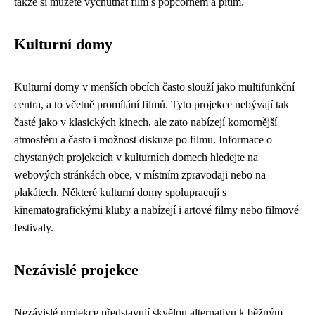
takže si můžete vychutnat film s popcornem a pitím.
Kulturní domy
Kulturní domy v menších obcích často slouží jako multifunkční
centra, a to včetně promítání filmů. Tyto projekce nebývají tak
časté jako v klasických kinech, ale zato nabízejí komornější
atmosféru a často i možnost diskuze po filmu. Informace o
chystaných projekcích v kulturních domech hledejte na
webových stránkách obce, v místním zpravodaji nebo na
plakátech. Některé kulturní domy spolupracují s
kinematografickými kluby a nabízejí i artové filmy nebo filmové
festivaly.
Nezávislé projekce
Nezávislé projekce představují skvělou alternativu k běžným