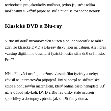
rozhodnete pro jakoukoliv možnost, jedno je jisté: s tolika
možnostmi si každý přijde na své a nudit se rozhodně nebude.
Klasické DVD a Blu-ray
V dnešní době streamovacích služeb a online videoték se může
zdát, že klasické DVD a Blu-ray disky jsou na ústupu. Ale i přes
vzestup digitálního obsahu si fyzické nosiče stále drží své místo.
Proč?
Někteří diváci oceňují možnost vlastnit film fyzicky a nebýt
závislí na internetovém připojení. Jiní si potrpí na sběratelské
edice s bonusovým materiálem, který online často nenajdete. Ať
už je důvod jakýkoli, DVD a Blu-ray disky stále nabízejí
spolehlivý a dostupný způsob, jak si užít filmy doma.