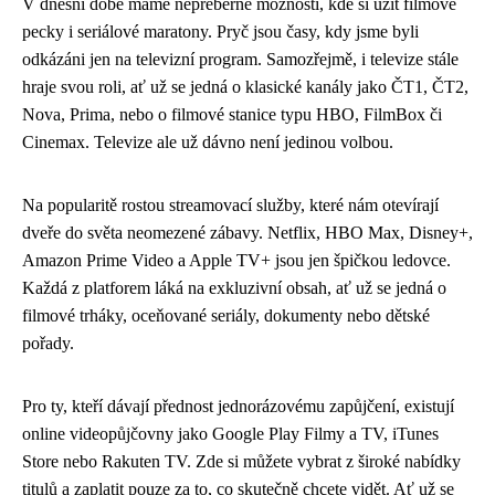
V dnešní době máme nepřeberné možnosti, kde si užít filmové
pecky i seriálové maratony. Pryč jsou časy, kdy jsme byli
odkázáni jen na televizní program. Samozřejmě, i televize stále
hraje svou roli, ať už se jedná o klasické kanály jako ČT1, ČT2,
Nova, Prima, nebo o filmové stanice typu HBO, FilmBox či
Cinemax. Televize ale už dávno není jedinou volbou.
Na popularitě rostou streamovací služby, které nám otevírají
dveře do světa neomezené zábavy. Netflix, HBO Max, Disney+,
Amazon Prime Video a Apple TV+ jsou jen špičkou ledovce.
Každá z platforem láká na exkluzivní obsah, ať už se jedná o
filmové trháky, oceňované seriály, dokumenty nebo dětské
pořady.
Pro ty, kteří dávají přednost jednorázovému zapůjčení, existují
online videopůjčovny jako Google Play Filmy a TV, iTunes
Store nebo Rakuten TV. Zde si můžete vybrat z široké nabídky
titulů a zaplatit pouze za to, co skutečně chcete vidět. Ať už se