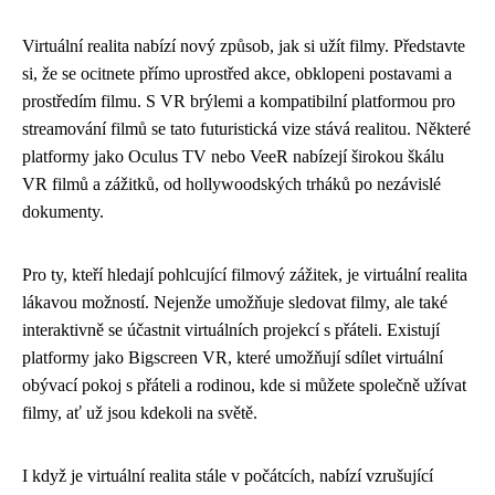
Virtuální realita nabízí nový způsob, jak si užít filmy. Představte
si, že se ocitnete přímo uprostřed akce, obklopeni postavami a
prostředím filmu. S VR brýlemi a kompatibilní platformou pro
streamování filmů se tato futuristická vize stává realitou. Některé
platformy jako Oculus TV nebo VeeR nabízejí širokou škálu
VR filmů a zážitků, od hollywoodských trháků po nezávislé
dokumenty.
Pro ty, kteří hledají pohlcující filmový zážitek, je virtuální realita
lákavou možností. Nejenže umožňuje sledovat filmy, ale také
interaktivně se účastnit virtuálních projekcí s přáteli. Existují
platformy jako Bigscreen VR, které umožňují sdílet virtuální
obývací pokoj s přáteli a rodinou, kde si můžete společně užívat
filmy, ať už jsou kdekoli na světě.
I když je virtuální realita stále v počátcích, nabízí vzrušující