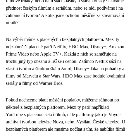
filmové trháky, nebo nám stačí klasiky a starší kousky? Dáváme
přednost českým filmům a seriálům, nebo se rádi podíváme i na
zahraniční tvorbu? A kolik jsme ochotni měsíčně za streamování
utratit?
Na výběr máme z placených i bezplatných platforem. Mezi ty
nejznámější placené patří Netflix, HBO Max, Disney+, Amazon
Prime Video nebo Apple TV+. Každá z nich se zaměřuje na
trochu jiný typ obsahu a liší se i cenou. Zatímco Netflix sází na
vlastní tvorbu a širokou škálu žánrů, Disney+ láká na pohádky a
filmy od Marvelu a Star Wars. HBO Max zase boduje kvalitními
seriály a filmy od Warner Bros.
Pokud nechceme platit měsíční poplatky, můžeme sáhnout po
některé z bezplatných platforem. Mezi ty patří například
YouTube s placenou sekcí filmů, dále platformy jako je Voyo s
archivní tvorbou televize Nova, nebo iVysílání České televize. U
bezplatných platforem ale musíme počítat s tím, že nabídka filmů