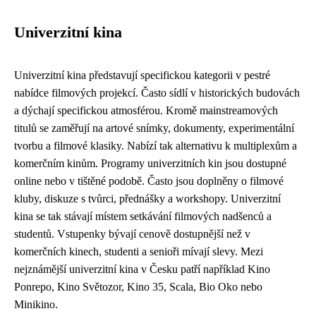
Univerzitní kina
Univerzitní kina představují specifickou kategorii v pestré
nabídce filmových projekcí. Často sídlí v historických budovách
a dýchají specifickou atmosférou. Kromě mainstreamových
titulů se zaměřují na artové snímky, dokumenty, experimentální
tvorbu a filmové klasiky. Nabízí tak alternativu k multiplexům a
komerčním kinům. Programy univerzitních kin jsou dostupné
online nebo v tištěné podobě. Často jsou doplněny o filmové
kluby, diskuze s tvůrci, přednášky a workshopy. Univerzitní
kina se tak stávají místem setkávání filmových nadšenců a
studentů. Vstupenky bývají cenově dostupnější než v
komerčních kinech, studenti a senioři mívají slevy. Mezi
nejznámější univerzitní kina v Česku patří například Kino
Ponrepo, Kino Světozor, Kino 35, Scala, Bio Oko nebo
Minikino.