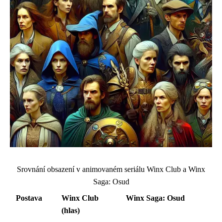
Srovnání obsazení v animovaném seriálu Winx Club a Winx
Saga: Osud
Postava
Winx Club
Winx Saga: Osud
(hlas)