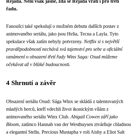
Rejada. Není však jasné, zda se Rejada vrátí i pro třetí
řadu.
Fanoušci také spekulují o možném debutu dalších postav z
animovaného seriálu, jako jsou Helia, Tecna a Layla. Tyto
spekulace však zatím nebyly potvrzeny.
Netflix si s největší
pravděpodobností nechává svá tajemství pro sebe a oficiální
oznámení o obsazení třetí řady Winx Saga: Osud můžeme
očekávat až v blízké budoucnosti.
4 Shrnutí a závěr
Obsazení seriálu Osud: Sága Winx se skládá z talentovaných
mladých herců, kteří vdechli život ikonickým vílám z
animovaného seriálu Winx Club.
Abigail Cowen září jako
Bloom
, zatímco Hannah van der Westhuysen ztvárňuje chladnou
a elegantní Stellu. Precious Mustapha v roli Aishy a Eliot Salt