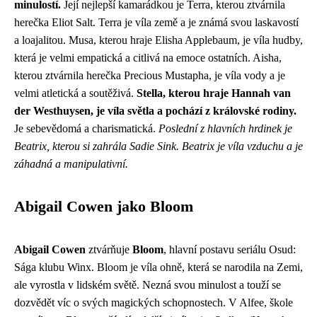
minulostí.
Její nejlepší kamarádkou je Terra, kterou ztvárnila
herečka Eliot Salt. Terra je víla země a je známá svou laskavostí
a loajalitou. Musa, kterou hraje Elisha Applebaum, je víla hudby,
která je velmi empatická a citlivá na emoce ostatních. Aisha,
kterou ztvárnila herečka Precious Mustapha, je víla vody a je
velmi atletická a soutěživá.
Stella, kterou hraje Hannah van
der Westhuysen, je víla světla a pochází z královské rodiny.
Je sebevědomá a charismatická.
Poslední z hlavních hrdinek je
Beatrix, kterou si zahrála Sadie Sink. Beatrix je víla vzduchu a je
záhadná a manipulativní.
Abigail Cowen jako Bloom
Abigail Cowen
ztvárňuje
Bloom
, hlavní postavu seriálu Osud:
Sága klubu Winx. Bloom je víla ohně, která se narodila na Zemi,
ale vyrostla v lidském světě. Nezná svou minulost a touží se
dozvědět víc o svých magických schopnostech. V Alfee, škole