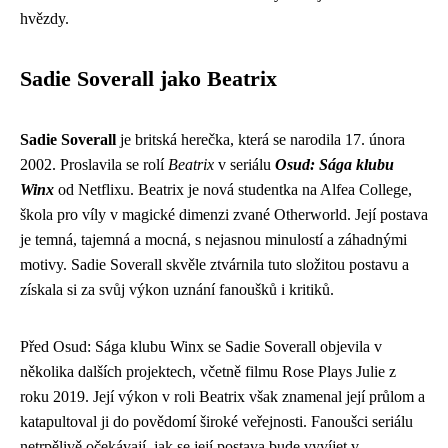
hvězdy.
Sadie Soverall jako Beatrix
Sadie Soverall
je britská herečka, která se narodila 17. února
2002. Proslavila se rolí
Beatrix
v seriálu
Osud: Sága klubu
Winx
od Netflixu. Beatrix je nová studentka na Alfea College,
škola pro víly v magické dimenzi zvané Otherworld. Její postava
je temná, tajemná a mocná, s nejasnou minulostí a záhadnými
motivy. Sadie Soverall skvěle ztvárnila tuto složitou postavu a
získala si za svůj výkon uznání fanoušků i kritiků.
Před Osud: Sága klubu Winx se Sadie Soverall objevila v
několika dalších projektech, včetně filmu Rose Plays Julie z
roku 2019. Její výkon v roli Beatrix však znamenal její průlom a
katapultoval ji do povědomí široké veřejnosti. Fanoušci seriálu
netrpělivě očekávají, jak se její postava bude vyvíjet v