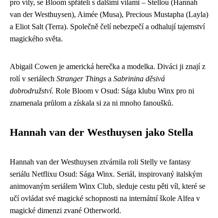
pro víly, se Bloom spřátelí s dalšími vílami – Stellou (Hannah
van der Westhuysen), Aimée (Musa), Precious Mustapha (Layla)
a Eliot Salt (Terra). Společně čelí nebezpečí a odhalují tajemství
magického světa.
Abigail Cowen je americká herečka a modelka. Diváci ji znají z
rolí v seriálech
Stranger Things
a
Sabrinina děsivá
dobrodružství
. Role Bloom v Osud: Sága klubu Winx pro ni
znamenala průlom a získala si za ni mnoho fanoušků.
Hannah van der Westhuysen jako Stella
Hannah van der Westhuysen ztvárnila roli Stelly ve fantasy
seriálu Netflixu Osud: Sága Winx. Seriál, inspirovaný italským
animovaným seriálem Winx Club, sleduje cestu pěti víl, které se
učí ovládat své magické schopnosti na internátní škole Alfea v
magické dimenzi zvané Otherworld.