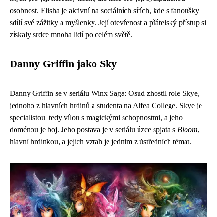
osobnost. Elisha je aktivní na sociálních sítích, kde s fanoušky
sdílí své zážitky a myšlenky. Její otevřenost a přátelský přístup si
získaly srdce mnoha lidí po celém světě.
Danny Griffin jako Sky
Danny Griffin se v seriálu Winx Saga: Osud zhostil role Skye,
jednoho z hlavních hrdinů a studenta na Alfea College. Skye je
specialistou, tedy vílou s magickými schopnostmi, a jeho
doménou je boj. Jeho postava je v seriálu úzce spjata s
Bloom
,
hlavní hrdinkou, a jejich vztah je jedním z ústředních témat.