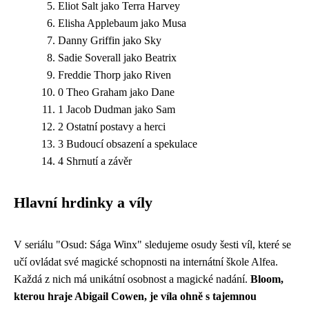
Eliot Salt jako Terra Harvey
Elisha Applebaum jako Musa
Danny Griffin jako Sky
Sadie Soverall jako Beatrix
Freddie Thorp jako Riven
0 Theo Graham jako Dane
1 Jacob Dudman jako Sam
2 Ostatní postavy a herci
3 Budoucí obsazení a spekulace
4 Shrnutí a závěr
Hlavní hrdinky a víly
V seriálu "Osud: Sága Winx" sledujeme osudy šesti víl, které se
učí ovládat své magické schopnosti na internátní škole Alfea.
Každá z nich má unikátní osobnost a magické nadání.
Bloom,
kterou hraje Abigail Cowen, je víla ohně s tajemnou