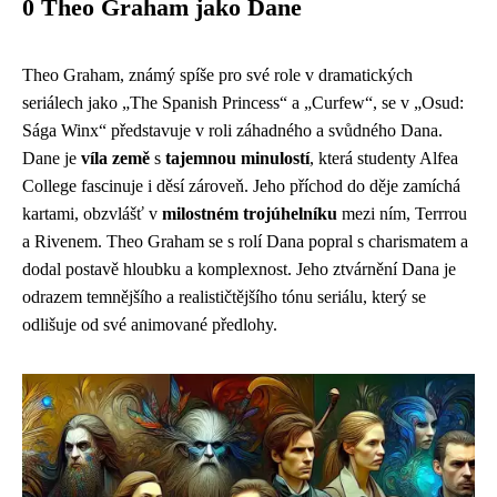
0 Theo Graham jako Dane
Theo Graham, známý spíše pro své role v dramatických
seriálech jako „The Spanish Princess“ a „Curfew“, se v „Osud:
Sága Winx“ představuje v roli záhadného a svůdného Dana.
Dane je
víla země
s
tajemnou minulostí
, která studenty Alfea
College fascinuje i děsí zároveň. Jeho příchod do děje zamíchá
kartami, obzvlášť v
milostném trojúhelníku
mezi ním, Terrrou
a Rivenem. Theo Graham se s rolí Dana popral s charismatem a
dodal postavě hloubku a komplexnost. Jeho ztvárnění Dana je
odrazem temnějšího a realističtějšího tónu seriálu, který se
odlišuje od své animované předlohy.