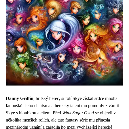
Danny Griffin
, britský herec, si rolí Skye získal srdce mnoha
fanoušků. Jeho charisma a herecký talent mu pomohly ztvárnit
Skye s hloubkou a citem. Před
Winx Saga: Osud
se objevil v
několika menších rolích, ale tato fantasy série mu přinesla
mezinárodní uznání a zařadila ho mezi vycházející herecké