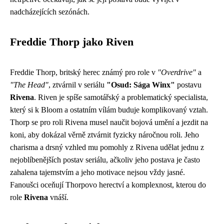
nadcházejících sezónách.
Freddie Thorp jako Riven
Freddie Thorp, britský herec známý pro role v
"Overdrive"
a
"The Head"
, ztvárnil v seriálu
"Osud: Sága Winx"
postavu
Rivena
. Riven je spíše samotářský a problematický specialista,
který si k Bloom a ostatním vílám buduje komplikovaný vztah.
Thorp se pro roli Rivena musel naučit bojová umění a jezdit na
koni, aby dokázal věrně ztvárnit fyzicky náročnou roli. Jeho
charisma a drsný vzhled mu pomohly z Rivena udělat jednu z
nejoblíbenějších postav seriálu, ačkoliv jeho postava je často
zahalena tajemstvím a jeho motivace nejsou vždy jasné.
Fanoušci oceňují Thorpovo herectví a komplexnost, kterou do
role
Rivena
vnáší.