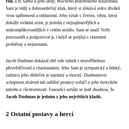
rolí
, a to
Sama a jeho dědy, mocného pozemského kouzelníka
.
Sam je milý a dobrosrdečný kluk, který si získává srdce diváků
svou upřímností a oddaností. Jeho vztah s Terrou, vílou, která
dokáže ovládat zemi, je jedním z nejzajímavějších a
nejkomplikovanějších v celém seriálu. Sam se snaží Terře
porozumět a podporovat ji, i když se potýká s vlastními
problémy a nejistotami.
Jacob Dudman dokázal obě role zahrát s neuvěřitelnou
přesvědčivostí a charismatem. Jeho Sam je sympatický a lidský,
zatímco jeho dědeček je tajemný a mocný.
Dudmanova
schopnost ztvárnit tak odlišné postavy svědčí o jeho hereckém
talentu a všestrannosti.
Fanoušci seriálu se jistě shodnou, že
Jacob Dudman je jedním z jeho největších kladů.
2 Ostatní postavy a herci