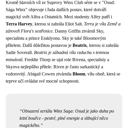
Kromě hlavních víl ze Suprovy Winx Club série se v "Osud:
Sága Winx" objevuje i řada dalších postav, které dotváří
magický svět Alfea a Ostatních. Mezi studenty Alfey patří i
Terra Harvey
, kterou si zahrála Eliot Salt.
Terra je víla Země a
zároveň Flora's sestřenice.
Danny Griffin ztvárnil Sky,
specialistu a prince Eraklyonu. Sky je také Bloomovým
přítelem. Další důležitou postavou je
Beatrix
, kterou si zahrála
Sadie Soverall.
Beatrix je záhadná víla vzduchu s temnou
minulostí.
Freddie Thorp se ujal role Rivena, specialisty a
Skyova nejlepšího přítele. Riven je často sarkastický a
vzdorovitý. Abigail Cowen ztvárnila
Bloom
, vílu ohně, která se
teprve učí ovládat své mocné schopnosti.
Obsazení seriálu Winx Saga: Osud je jako duha po
letní bouřce - pestré, plné energie a slibující něco
magického.