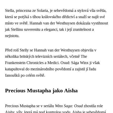
Stella, princezna ze Solaria, je sebevědomá a stylová víla světla,
která se potýká s tíhou královského dědictví a snaží se najít své
místo ve světě. Hannah van der Westhuysen dokázala vystihnout
jak Stellinu suverenitu a eleganci, tak i její zranitelnost a
nejistotu.
Před rolí Stelly se Hannah van der Westhuysen objevila v
několika britských televizních seriálech, včetně The
Frankenstein Chronicles a Medici. Osud: Sága Winx ji však
katapultoval do mezinárodního povědomí a zajistil jí řadu
fanoušků po celém světě.
Precious Mustapha jako Aisha
Precious Mustapha se v seriálu
Winx Saga: Osud
zhostila role
Aishy, víly, která má pod kontrolou vodu. Aisha je sebevědomá