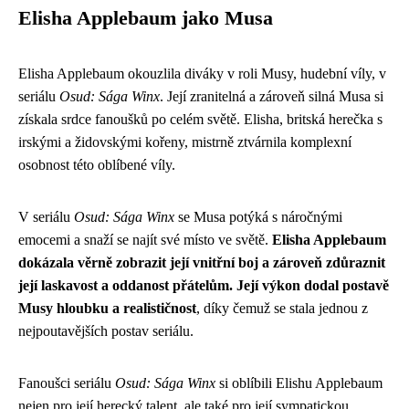
Elisha Applebaum jako Musa
Elisha Applebaum okouzlila diváky v roli Musy, hudební víly, v
seriálu
Osud: Sága Winx
. Její zranitelná a zároveň silná Musa si
získala srdce fanoušků po celém světě. Elisha, britská herečka s
irskými a židovskými kořeny, mistrně ztvárnila komplexní
osobnost této oblíbené víly.
V seriálu
Osud: Sága Winx
se Musa potýká s náročnými
emocemi a snaží se najít své místo ve světě.
Elisha Applebaum
dokázala věrně zobrazit její vnitřní boj a zároveň zdůraznit
její laskavost a oddanost přátelům. Její výkon dodal postavě
Musy hloubku a realističnost
, díky čemuž se stala jednou z
nejpoutavějších postav seriálu.
Fanoušci seriálu
Osud: Sága Winx
si oblíbili Elishu Applebaum
nejen pro její herecký talent, ale také pro její sympatickou