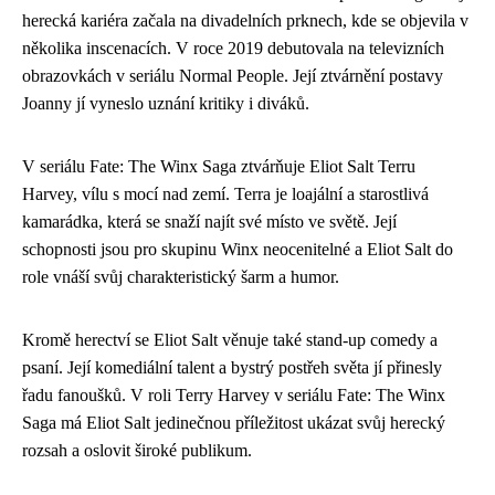
herecká kariéra začala na divadelních prknech, kde se objevila v
několika inscenacích. V roce 2019 debutovala na televizních
obrazovkách v seriálu Normal People. Její ztvárnění postavy
Joanny jí vyneslo uznání kritiky i diváků.
V seriálu Fate: The Winx Saga ztvárňuje Eliot Salt Terru
Harvey, vílu s mocí nad zemí. Terra je loajální a starostlivá
kamarádka, která se snaží najít své místo ve světě. Její
schopnosti jsou pro skupinu Winx neocenitelné a Eliot Salt do
role vnáší svůj charakteristický šarm a humor.
Kromě herectví se Eliot Salt věnuje také stand-up comedy a
psaní. Její komediální talent a bystrý postřeh světa jí přinesly
řadu fanoušků. V roli Terry Harvey v seriálu Fate: The Winx
Saga má Eliot Salt jedinečnou příležitost ukázat svůj herecký
rozsah a oslovit široké publikum.