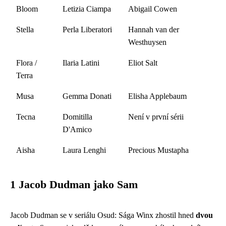
Bloom
Letizia Ciampa
Abigail Cowen
Stella
Perla Liberatori
Hannah van der
Westhuysen
Flora /
Ilaria Latini
Eliot Salt
Terra
Musa
Gemma Donati
Elisha Applebaum
Tecna
Domitilla
Není v první sérii
D'Amico
Aisha
Laura Lenghi
Precious Mustapha
1 Jacob Dudman jako Sam
Jacob Dudman se v seriálu Osud: Sága Winx zhostil hned
dvou