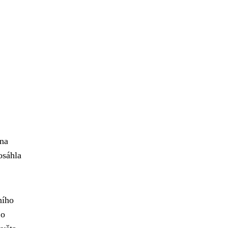
 na
osáhla
ního
 o