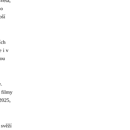
věta,
io
bší
ích
e i v
nou
e.
 filmy
 2025,
 svěží