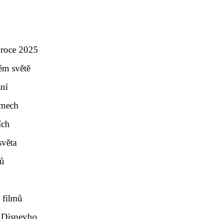
 roce 2025
ém světě
ání
lmech
ích
světa
mů
 filmů
i Disneyho