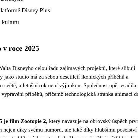
latformě Disney Plus
 kulturu
 v roce 2025
lta Disneyho celou řadu zajímavých projektů, které slibují
y jako studio má za sebou desetiletí ikonických příběhů a
m světě, a letošní rok není výjimkou. Společnost opět vsadila
 vyprávění příběhů, přičemž technologická stránka animací d
 je film Zootopie 2
, který navazuje na obrovský úspěch prv
m nejen díky svému humoru, ale také díky hlubšímu poselství