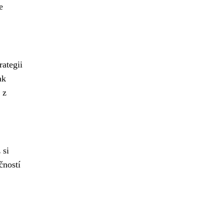
e
rategii
ak
 z
 si
čností