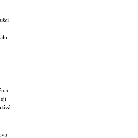
ušci
kalo
věma
ejí
 dává
novu