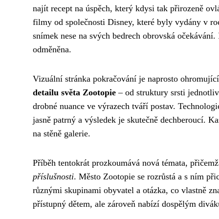
najít recept na úspěch, který kdysi tak přirozeně ovl
filmy od společnosti Disney, které byly vydány v ro
snímek nese na svých bedrech obrovská očekávání. F
odměněna.
Vizuální stránka pokračování je naprosto ohromujíc
detailu světa Zootopie
– od struktury srsti jednotli
drobné nuance ve výrazech tváří postav. Technologic
jasně patrný a výsledek je skutečně dechberoucí. Ka
na stěně galerie.
Příběh tentokrát prozkoumává nová témata, přičem
příslušnosti
. Město Zootopie se rozrůstá a s ním při
různými skupinami obyvatel a otázka, co vlastně zn
přístupný dětem, ale zároveň nabízí dospělým divá