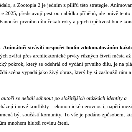
ádalo, a Zootopia 2 je jedním z pilířů této strategie. Animova
ce 2025, představují pestrou nabídku příběhů, ale právě tento
anoušci prvního dílu čekali roky a jejich trpělivost bude ko
í.
Animátoři strávili nespočet hodin zdokonalováním každ
vých zvířat přes architektonické prvky různých čtvrtí města až
ký pokrok, který se odehrál od vydání prvního dílu, je na plá
ždá scéna vypadá jako živý obraz, který by si zasloužil rám a
ž
autoři se nebáli sáhnout po složitějších otázkách identity a
cházejí i nové konflikty – ekonomické nerovnosti, napětí mezi
amená být součástí komunity. To vše je podáno způsobem, kte
kům mnohem hlubší rovinu čtení.