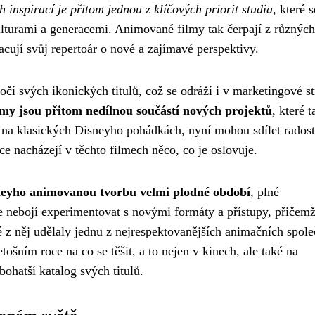
h inspirací je přitom jednou z klíčových priorit studia
, které s
ulturami a generacemi. Animované filmy tak čerpají z různých
acují svůj repertoár o nové a zajímavé perspektivy.
čí svých ikonických titulů, což se odráží i v marketingové st
lmy jsou přitom nedílnou součástí nových projektů
, které t
i na klasických Disneyho pohádkách, nyní mohou sdílet radost
 nacházejí v těchto filmech něco, co je oslovuje.
neyho animovanou tvorbu velmi plodné období
, plné
e nebojí experimentovat s novými formáty a přístupy, přičemž
é z něj udělaly jednu z nejrespektovanějších animačních spole
ošním roce na co se těšit, a to nejen v kinech, ale také na
ohatší katalog svých titulů.