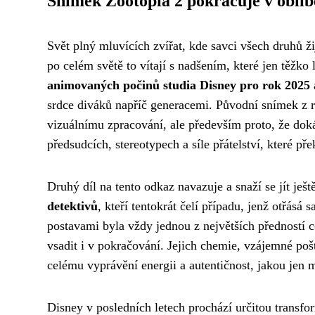
Snímek Zootopia 2 pokračuje v oblí
Svět plný mluvících zvířat, kde savci všech druhů ži
po celém světě to vítají s nadšením, které jen těžko 
animovaných počinů studia Disney pro rok 2025
srdce diváků napříč generacemi. Původní snímek z 
vizuálnímu zpracování, ale především proto, že doká
předsudcích, stereotypech a síle přátelství, které p
Druhý díl na tento odkaz navazuje a snaží se jít ješt
detektivů
, kteří tentokrát čelí případu, jenž otřá
postavami byla vždy jednou z největších předností c
vsadit i v pokračování. Jejich chemie, vzájemné po
celému vyprávění energii a autentičnost, jakou jen
Disney v posledních letech prochází určitou transfo