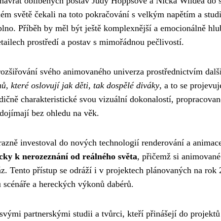
je návrat oblíbených postav Judy Hoppsové a Nicka Wildea do s
elém světě čekali na toto pokračování s velkým napětím a stud
plno. Příběh by měl být ještě komplexnější a emocionálně hlu
tailech prostředí a postav s mimořádnou pečlivostí.
ozšiřování svého animovaného univerza prostřednictvím dalš
, které oslovují jak děti, tak dospělé diváky
, a to se projevuj
dičně charakteristické svou vizuální dokonalostí, propracova
ojímají bez ohledu na věk.
ýrazně investoval do nových technologií renderování a animac
icky k nerozeznání od reálného světa
, přičemž si animované
áz. Tento přístup se odráží i v projektech plánovaných na rok
ou scénáře a hereckých výkonů dabérů.
vými partnerskými studii a tvůrci, kteří přinášejí do projektů