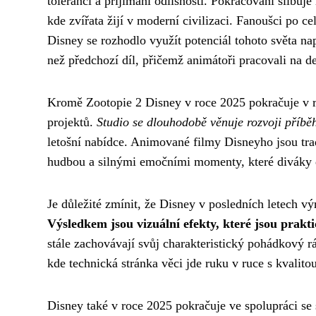
toleranci a přijímání odlišností. Pokračování slibu
kde zvířata žijí v moderní civilizaci. Fanoušci po c
Disney se rozhodlo využít potenciál tohoto světa na
než předchozí díl, přičemž animátoři pracovali na de
Kromě Zootopie 2 Disney v roce 2025 pokračuje v r
projektů.
Studio se dlouhodobě věnuje rozvoji příběhů
letošní nabídce. Animované filmy Disneyho jsou tra
hudbou a silnými emočními momenty, které diváky d
Je důležité zmínit, že Disney v posledních letech v
Výsledkem jsou vizuální efekty, které jsou prakt
stále zachovávají svůj charakteristický pohádkový r
kde technická stránka věci jde ruku v ruce s kvalit
Disney také v roce 2025 pokračuje ve spolupráci se s