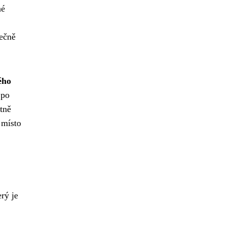
né
nečně
ého
 po
tně
 místo
rý je