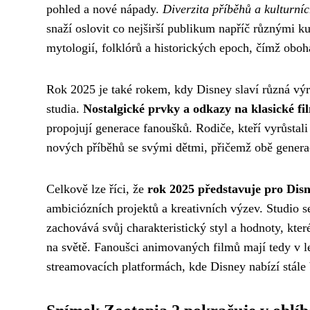
pohled a nové nápady.
Diverzita příběhů a kulturníc
snaží oslovit co nejširší publikum napříč různými k
mytologií, folklórů a historických epoch, čímž oboh
Rok 2025 je také rokem, kdy Disney slaví různá výro
studia.
Nostalgické prvky a odkazy na klasické fi
propojují generace fanoušků. Rodiče, kteří vyrůstal
nových příběhů se svými dětmi, přičemž obě generace
Celkově lze říci, že
rok 2025 představuje pro Dis
ambiciózních projektů a kreativních výzev. Studio s
zachovává svůj charakteristický styl a hodnoty, kter
na světě. Fanoušci animovaných filmů mají tedy v let
streamovacích platformách, kde Disney nabízí stále b