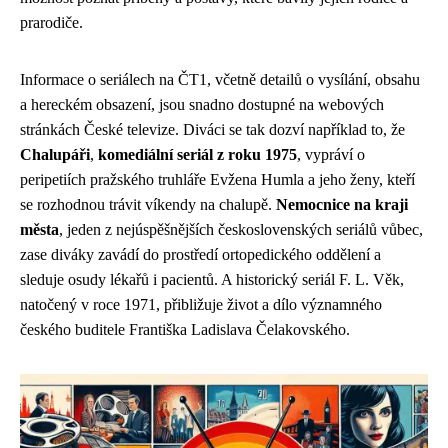
prarodiče.
Informace o seriálech na ČT1, včetně detailů o vysílání, obsahu
a hereckém obsazení, jsou snadno dostupné na webových
stránkách České televize. Diváci se tak dozví například to, že
Chalupáři
,
komediální seriál z roku 1975
, vypráví o
peripetiích pražského truhláře Evžena Humla a jeho ženy, kteří
se rozhodnou trávit víkendy na chalupě.
Nemocnice na kraji
města
, jeden z nejúspěšnějších československých seriálů vůbec,
zase diváky zavádí do prostředí ortopedického oddělení a
sleduje osudy lékařů i pacientů. A historický seriál F. L. Věk,
natočený v roce 1971, přibližuje život a dílo významného
českého buditele Františka Ladislava Čelakovského.