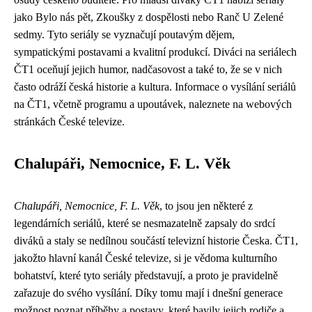
jako Bylo nás pět, Zkoušky z dospělosti nebo Ranč U Zelené
sedmy. Tyto seriály se vyznačují poutavým dějem,
sympatickými postavami a kvalitní produkcí. Diváci na seriálech
ČT1 oceňují jejich humor, nadčasovost a také to, že se v nich
často odráží česká historie a kultura. Informace o vysílání seriálů
na ČT1, včetně programu a upoutávek, naleznete na webových
stránkách České televize.
Chalupáři, Nemocnice, F. L. Věk
Chalupáři, Nemocnice, F. L. Věk
, to jsou jen některé z
legendárních seriálů, které se nesmazatelně zapsaly do srdcí
diváků a staly se nedílnou součástí televizní historie Česka. ČT1,
jakožto hlavní kanál České televize, si je vědoma kulturního
bohatství, které tyto seriály představují, a proto je pravidelně
zařazuje do svého vysílání. Díky tomu mají i dnešní generace
možnost poznat příběhy a postavy, které bavily jejich rodiče a