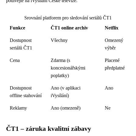
podívejte na iVysílání České televize.
Srovnání platforem pro sledování seriálů ČT1
Funkce
ČT1 online archiv
Netflix
Dostupnost
Všechny
Omezený
seriálů ČT1
výběr
Cena
Zdarma (s
Placené
koncesionářskými
předplatné
poplatky)
Dostupnost
Ano (v aplikaci
Ano
offline stahování
iVysílání)
Reklamy
Ano (omezeně)
Ne
ČT1 – záruka kvalitní zábavy