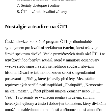
Seriály dostupné i online
ČT1 – záruka kvalitní zábavy
Nostalgie a tradice na ČT1
Česká televize, konkrétně program ČT1, je dlouhodobě
synonymem pro
kvalitní seriálovou tvorbu
, která oslovuje
široké spektrum diváků. Vedle premiérových titulů sází ČT1 i na
reprízování oblíbených seriálů
, které v minulosti dosahovaly
vysoké sledovanosti a staly se nedílnou součástí televizní
historie. Diváci se tak mohou znovu setkat s legendárními
postavami a příběhy, které je bavily před lety. Mezi stálice
reprízovaných seriálů patří například „Chalupáři“, „Nemocnice
na kraji města“, „Třicet případů majora Zemana“ nebo „F. L.
Věk“. Tyto seriály se vyznačují poutavým dějem, silnými
hereckými výkony a často i dobovým kontextem, který divákům
umožňuje nahlédnout do minulosti a připomenout si atmosféru