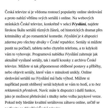
Česká televize si je vědoma rostoucí popularity online sledování
a proto nabízí většinu svých seriálů i online. Na webových
stránkách České televize, konkrétně v sekci
iVysílání
, najdete
širokou škálu seriálů různých žánrů, od historických dramat přes
kriminálky až po romantické komedie.
iVysílání je k dispozici
zdarma pro všechny diváky v České republice.
Seriály si můžete
pustit na počítači, tabletu nebo chytrém telefonu, a to kdykoli
vám to vyhovuje. Programová nabídka iVysílání zahrnuje jak
aktuálně vysílané seriály, tak i starší kousky z archivu České
televize. Můžete si tak připomenout oblíbené postavy a příběhy,
nebo objevit seriály, které vám v minulosti unikly. Online
sledování seriálů na iVysílání má řadu výhod. Můžete si
například pustit oblíbený seriál kdykoli se vám to hodí, a to
bez
reklamních přestávek
. Navíc máte k dispozici i další funkce,
jako je možnost přehrávání s titulky nebo volba jazykové verze.
Pokud tedy hledáte kvalitní seriálovou zábavu online, určitě se