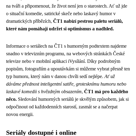
na tváři a připomenout, že život není jen o starostech. Ať už jde
o situační komedie, satirické skeče nebo laskavý humor v
dramatických příbězích,
ČT1 nabízí pestrou paletu seriálů,
které nám pomáhají udržet si optimismus a nadhled.
Informace o seriálech na ČT1 s humorným podtextem najdeme
snadno v televizním programu, na webových stránkách České
televize nebo v mobilní aplikaci iVysílání. Díky podrobným
popisům, fotografiím a upoutávkám si můžeme vybrat přesně ten
typ humoru, který nám v danou chvíli sedí nejlépe.
Ať už
dáváme přednost inteligentní satiře, grotesknímu humoru nebo
laskavé komedii s hvězdným obsazením
,
ČT1 má pro každého
něco.
Sledování humorných seriálů je skvělým způsobem, jak si
odpočinout od každodenních starostí, zasmát se a načerpat
novou energii.
Seriály dostupné i online