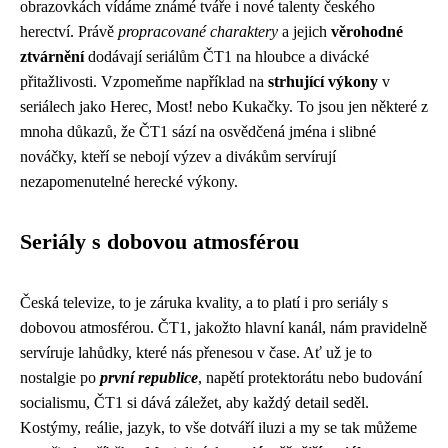
obrazovkách vídáme známé tváře i nové talenty českého
herectví. Právě
propracované charaktery
a jejich
věrohodné
ztvárnění
dodávají seriálům ČT1 na hloubce a divácké
přitažlivosti. Vzpomeňme například na
strhující výkony
v
seriálech jako Herec, Most! nebo Kukačky. To jsou jen některé z
mnoha důkazů, že ČT1 sází na osvědčená jména i slibné
nováčky, kteří se nebojí výzev a divákům servírují
nezapomenutelné herecké výkony.
Seriály s dobovou atmosférou
Česká televize, to je záruka kvality, a to platí i pro seriály s
dobovou atmosférou. ČT1, jakožto hlavní kanál, nám pravidelně
servíruje lahůdky, které nás přenesou v čase. Ať už je to
nostalgie po
první republice
, napětí protektorátu nebo budování
socialismu, ČT1 si dává záležet, aby každý detail seděl.
Kostýmy, reálie, jazyk, to vše dotváří iluzi a my se tak můžeme