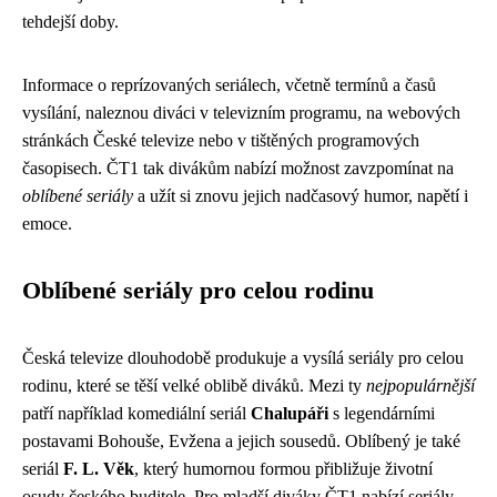
tehdejší doby.
Informace o reprízovaných seriálech, včetně termínů a časů
vysílání, naleznou diváci v televizním programu, na webových
stránkách České televize nebo v tištěných programových
časopisech. ČT1 tak divákům nabízí možnost zavzpomínat na
oblíbené seriály
a užít si znovu jejich nadčasový humor, napětí i
emoce.
Oblíbené seriály pro celou rodinu
Česká televize dlouhodobě produkuje a vysílá seriály pro celou
rodinu, které se těší velké oblibě diváků. Mezi ty
nejpopulárnější
patří například komediální seriál
Chalupáři
s legendárními
postavami Bohouše, Evžena a jejich sousedů. Oblíbený je také
seriál
F. L. Věk
, který humornou formou přibližuje životní
osudy českého buditele. Pro mladší diváky ČT1 nabízí seriály