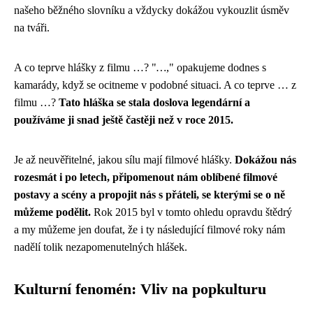
našeho běžného slovníku a vždycky dokážou vykouzlit úsměv
na tváři.
A co teprve hlášky z filmu …? "
…
," opakujeme dodnes s
kamarády, když se ocitneme v podobné situaci. A co teprve … z
filmu …?
Tato hláška se stala doslova legendární a
používáme ji snad ještě častěji než v roce 2015.
Je až neuvěřitelné, jakou sílu mají filmové hlášky.
Dokážou nás
rozesmát i po letech, připomenout nám oblíbené filmové
postavy a scény a propojit nás s přáteli, se kterými se o ně
můžeme podělit.
Rok 2015 byl v tomto ohledu opravdu štědrý
a my můžeme jen doufat, že i ty následující filmové roky nám
nadělí tolik nezapomenutelných hlášek.
Kulturní fenomén: Vliv na popkulturu