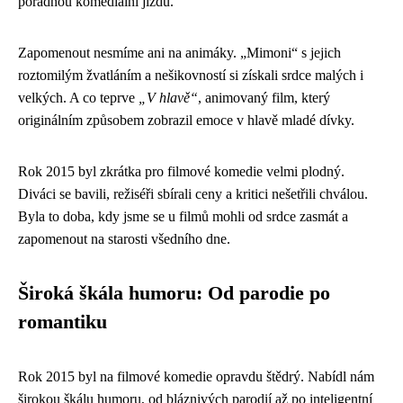
pořádnou komediální jízdu.
Zapomenout nesmíme ani na animáky. „Mimoni“ s jejich
roztomilým žvatláním a nešikovností si získali srdce malých i
velkých. A co teprve
„V hlavě“
, animovaný film, který
originálním způsobem zobrazil emoce v hlavě mladé dívky.
Rok 2015 byl zkrátka pro filmové komedie velmi plodný.
Diváci se bavili, režiséři sbírali ceny a kritici nešetřili chválou.
Byla to doba, kdy jsme se u filmů mohli od srdce zasmát a
zapomenout na starosti všedního dne.
Široká škála humoru: Od parodie po
romantiku
Rok 2015 byl na filmové komedie opravdu štědrý. Nabídl nám
širokou škálu humoru, od bláznivých parodií až po inteligentní