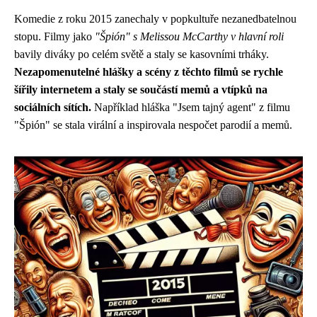
Komedie z roku 2015 zanechaly v popkultuře nezanedbatelnou
stopu. Filmy jako
"Špión" s Melissou McCarthy v hlavní roli
bavily diváky po celém světě a staly se kasovními trháky.
Nezapomenutelné hlášky a scény z těchto filmů se rychle
šířily internetem a staly se součástí memů a vtípků na
sociálních sítích.
Například hláška "Jsem tajný agent" z filmu
"Špión" se stala virální a inspirovala nespočet parodií a memů.