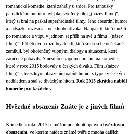
romantické komedie, které zahřály u srdce. Pro fanoušky
parodického humoru byl jako stvořený film „(název filmu)“,
který si bral na paškál superhrdinské filmy. Jeho absurdní humor
a nadsázka rozesmála nejednoho diváka. Naopak ti, kteří toužili
po romantice a vtipu v jednom, si přišli na své u filmu „(název
filmu)“. Příběh dvou rozdílných lidí, kteří se do sebe nečekaně
zamilují, byl okořeněný vtipnými dialogy a situacemi, které
zaručeně pobavily. A nesmíme zapomenout ani na komedie,
které v roce 2015 bodovaly u českých diváků. Film „(název
filmu)“ s hvězdným obsazením nabídl humor s typicky českým
nadhledem a stal se diváckým hitem.
Rok 2015 zkrátka nabídl
komedie pro každého.
Hvězdné obsazení: Znáte je z jiných filmů
Komedie z roku 2015 se můžou pochlubit opravdu
hvězdným
obsazením
, ve kterém najdete známé tváře z mnoha dalších