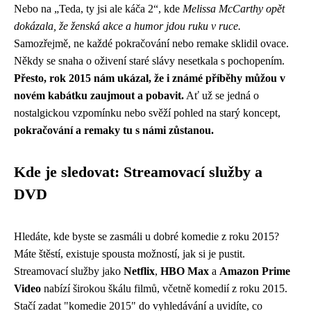
Nebo na „Teda, ty jsi ale káča 2“, kde
Melissa McCarthy opět
dokázala, že ženská akce a humor jdou ruku v ruce.
Samozřejmě, ne každé pokračování nebo remake sklidil ovace.
Někdy se snaha o oživení staré slávy nesetkala s pochopením.
Přesto, rok 2015 nám ukázal, že i známé příběhy můžou v
novém kabátku zaujmout a pobavit.
Ať už se jedná o
nostalgickou vzpomínku nebo svěží pohled na starý koncept,
pokračování a remaky tu s námi zůstanou.
Kde je sledovat: Streamovací služby a
DVD
Hledáte, kde byste se zasmáli u dobré komedie z roku 2015?
Máte štěstí, existuje spousta možností, jak si je pustit.
Streamovací služby jako
Netflix
,
HBO Max
a
Amazon Prime
Video
nabízí širokou škálu filmů, včetně komedií z roku 2015.
Stačí zadat "komedie 2015" do vyhledávání a uvidíte, co