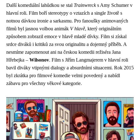
Další komediální lahůdkou se stal
Trainwreck
s Amy Schumer v
hlavní roli. Film boří stereotypy o vztazích a single životě s
notnou dávkou ironie a sarkasmu. Pro fanoušky animovaných
filmů byl jasnou volbou animák
V hlavě
, který originálním
způsobem zobrazil emoce v hlavě mladé dívky. Film si získal
srdce diváků i kritiků za svou originalitu a dojemný příběh. A
nesmíme zapomenout ani na českou komedii režiséra Jana
Hřebejka –
Wilsonov
. Film s Jiřím Langmajerem v hlavní roli
bavil diváky vtipnými dialogy a absurdními situacemi. Rok 2015
byl zkrátka pro filmové komedie velmi povedený a nabídl
zábavu pro všechny věkové kategorie.