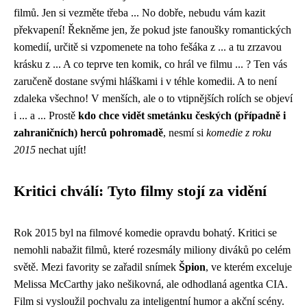
filmů. Jen si vezměte třeba ... No dobře, nebudu vám kazit
překvapení! Řekněme jen, že pokud jste fanoušky romantických
komedií, určitě si vzpomenete na toho fešáka z ... a tu zrzavou
krásku z ... A co teprve ten komik, co hrál ve filmu ... ? Ten vás
zaručeně dostane svými hláškami i v téhle komedii. A to není
zdaleka všechno! V menších, ale o to vtipnějších rolích se objeví
i ... a ... Prostě
kdo chce vidět smetánku českých (případně i
zahraničních) herců pohromadě
, nesmí si
komedie z roku
2015
nechat ujít!
Kritici chválí: Tyto filmy stojí za vidění
Rok 2015 byl na filmové komedie opravdu bohatý. Kritici se
nemohli nabažit filmů, které rozesmály miliony diváků po celém
světě. Mezi favority se zařadil snímek
Špion
, ve kterém exceluje
Melissa McCarthy jako nešikovná, ale odhodlaná agentka CIA.
Film si vysloužil pochvalu za inteligentní humor a akční scény.