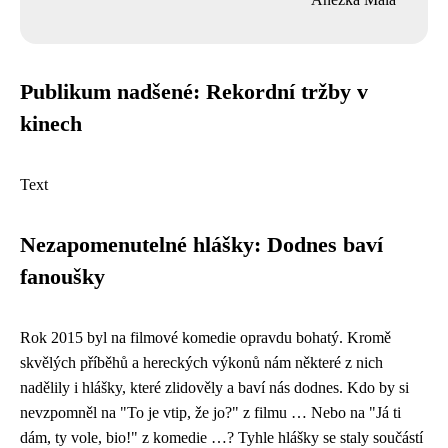
Publikum nadšené: Rekordní tržby v
kinech
Text
Nezapomenutelné hlášky: Dodnes baví
fanoušky
Rok 2015 byl na filmové komedie opravdu bohatý. Kromě
skvělých příběhů a hereckých výkonů nám některé z nich
nadělily i hlášky, které zlidověly a baví nás dodnes. Kdo by si
nevzpomněl na "To je vtip, že jo?" z filmu … Nebo na "Já ti
dám, ty vole, bio!" z komedie …? Tyhle hlášky se staly součástí