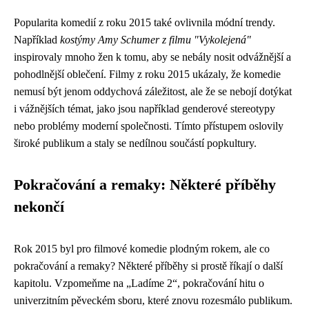
Popularita komedií z roku 2015 také ovlivnila módní trendy.
Například
kostýmy Amy Schumer z filmu "Vykolejená"
inspirovaly mnoho žen k tomu, aby se nebály nosit odvážnější a
pohodlnější oblečení. Filmy z roku 2015 ukázaly, že komedie
nemusí být jenom oddychová záležitost, ale že se nebojí dotýkat
i vážnějších témat, jako jsou například genderové stereotypy
nebo problémy moderní společnosti. Tímto přístupem oslovily
široké publikum a staly se nedílnou součástí popkultury.
Pokračování a remaky: Některé příběhy
nekončí
Rok 2015 byl pro filmové komedie plodným rokem, ale co
pokračování a remaky? Některé příběhy si prostě říkají o další
kapitolu. Vzpomeňme na „Ladíme 2“, pokračování hitu o
univerzitním pěveckém sboru, které znovu rozesmálo publikum.