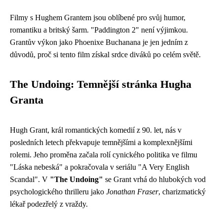
Filmy s Hughem Grantem jsou oblíbené pro svůj humor,
romantiku a britský šarm. "Paddington 2" není výjimkou.
Grantův výkon jako Phoenixe Buchanana je jen jedním z
důvodů, proč si tento film získal srdce diváků po celém světě.
The Undoing: Temnější stránka Hugha
Granta
Hugh Grant, král romantických komedií z 90. let, nás v
posledních letech překvapuje temnějšími a komplexnějšími
rolemi. Jeho proměna začala rolí cynického politika ve filmu
"Láska nebeská" a pokračovala v seriálu "A Very English
Scandal". V
"The Undoing"
se Grant vrhá do hlubokých vod
psychologického thrilleru jako
Jonathan Fraser
, charizmatický
lékař podezřelý z vraždy.