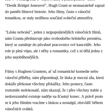
"Deník Bridget Jonesové", Hugh Grant se nesmazatelně zapsal
do paměti filmové historie. Jeho filmy, často s vánoční
tematikou, se staly nedílnou součástí sváteční atmosféry.
"Láska nebeská"
, jeden z nejpopulárnějších vánočních filmů,
nám Granta představuje jako svobodného britského premiéra,
který se zamiluje do půvabné pracovnice své kanceláře. Jeho
role je plná vtipu, ale i něhy a romantiky, což z ní dělá jednu z
jeho nejoblíbenějších.
Filmy s Hughem Grantem, ať už romantické komedie nebo
vánoční příběhy, nám připomínají, že láska je mocná síla, která
dokáže překonat všechny překážky. Jeho postavy, často
roztomile nedokonalé, nám ukazují, že i přes všechny trable a
nedorozumění existuje naděje na šťastný konec. A právě proto
se k jeho filmům vracíme s láskou a nostalgií, obzvlášť během
vánočních svátků.