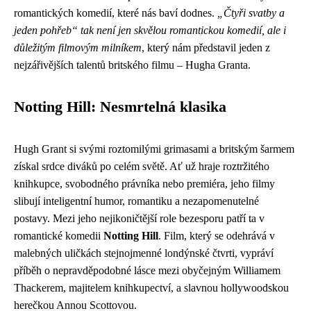
romantických komedií, které nás baví dodnes.
„Čtyři svatby a
jeden pohřeb“ tak není jen skvělou romantickou komedií, ale i
důležitým filmovým milníkem
, který nám představil jeden z
nejzářivějších talentů britského filmu – Hugha Granta.
Notting Hill: Nesmrtelná klasika
Hugh Grant si svými roztomilými grimasami a britským šarmem
získal srdce diváků po celém světě. Ať už hraje roztržitého
knihkupce, svobodného právníka nebo premiéra, jeho filmy
slibují inteligentní humor, romantiku a nezapomenutelné
postavy. Mezi jeho nejikoničtější role bezesporu patří ta v
romantické komedii
Notting Hill
. Film, který se odehrává v
malebných uličkách stejnojmenné londýnské čtvrti, vypráví
příběh o nepravděpodobné lásce mezi obyčejným Williamem
Thackerem, majitelem knihkupectví, a slavnou hollywoodskou
herečkou Annou Scottovou.