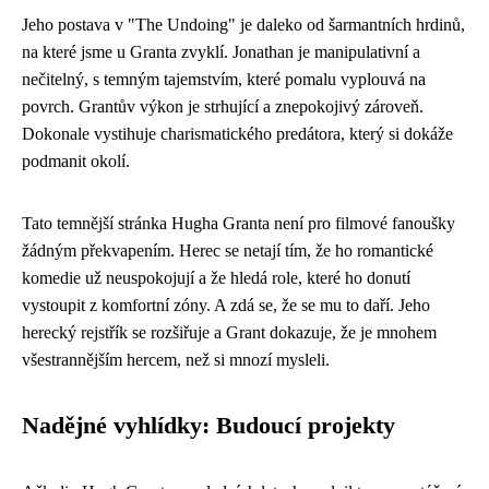
Jeho postava v "The Undoing" je daleko od šarmantních hrdinů,
na které jsme u Granta zvyklí. Jonathan je manipulativní a
nečitelný, s temným tajemstvím, které pomalu vyplouvá na
povrch. Grantův výkon je strhující a znepokojivý zároveň.
Dokonale vystihuje charismatického predátora, který si dokáže
podmanit okolí.
Tato temnější stránka Hugha Granta není pro filmové fanoušky
žádným překvapením. Herec se netají tím, že ho romantické
komedie už neuspokojují a že hledá role, které ho donutí
vystoupit z komfortní zóny. A zdá se, že se mu to daří. Jeho
herecký rejstřík se rozšiřuje a Grant dokazuje, že je mnohem
všestrannějším hercem, než si mnozí mysleli.
Nadějné vyhlídky: Budoucí projekty