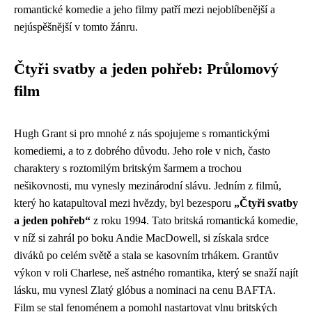
romantické komedie a jeho filmy patří mezi nejoblíbenější a
nejúspěšnější v tomto žánru.
Čtyři svatby a jeden pohřeb: Průlomový
film
Hugh Grant si pro mnohé z nás spojujeme s romantickými
komediemi, a to z dobrého důvodu. Jeho role v nich, často
charaktery s roztomilým britským šarmem a trochou
nešikovnosti, mu vynesly mezinárodní slávu. Jedním z filmů,
který ho katapultoval mezi hvězdy, byl bezesporu
„Čtyři svatby
a jeden pohřeb“
z roku 1994. Tato britská romantická komedie,
v níž si zahrál po boku Andie MacDowell, si získala srdce
diváků po celém světě a stala se kasovním trhákem. Grantův
výkon v roli Charlese, neš astného romantika, který se snaží najít
lásku, mu vynesl Zlatý glóbus a nominaci na cenu BAFTA.
Film se stal fenoménem a pomohl nastartovat vlnu britských