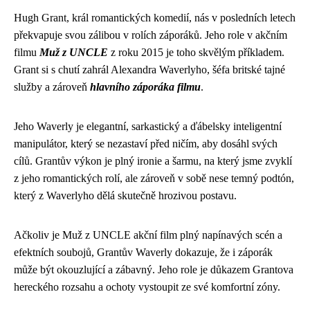
Hugh Grant, král romantických komedií, nás v posledních letech
překvapuje svou zálibou v rolích záporáků. Jeho role v akčním
filmu
Muž z UNCLE
z roku 2015 je toho skvělým příkladem.
Grant si s chutí zahrál Alexandra Waverlyho, šéfa britské tajné
služby a zároveň
hlavního záporáka filmu
.
Jeho Waverly je elegantní, sarkastický a ďábelsky inteligentní
manipulátor, který se nezastaví před ničím, aby dosáhl svých
cílů. Grantův výkon je plný ironie a šarmu, na který jsme zvyklí
z jeho romantických rolí, ale zároveň v sobě nese temný podtón,
který z Waverlyho dělá skutečně hrozivou postavu.
Ačkoliv je Muž z UNCLE akční film plný napínavých scén a
efektních soubojů, Grantův Waverly dokazuje, že i záporák
může být okouzlující a zábavný. Jeho role je důkazem Grantova
hereckého rozsahu a ochoty vystoupit ze své komfortní zóny.