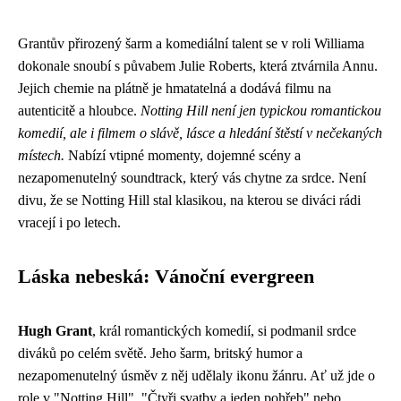
Grantův přirozený šarm a komediální talent se v roli Williama
dokonale snoubí s půvabem Julie Roberts, která ztvárnila Annu.
Jejich chemie na plátně je hmatatelná a dodává filmu na
autenticitě a hloubce.
Notting Hill není jen typickou romantickou
komedií, ale i filmem o slávě, lásce a hledání štěstí v nečekaných
místech.
Nabízí vtipné momenty, dojemné scény a
nezapomenutelný soundtrack, který vás chytne za srdce. Není
divu, že se Notting Hill stal klasikou, na kterou se diváci rádi
vracejí i po letech.
Láska nebeská: Vánoční evergreen
Hugh Grant
, král romantických komedií, si podmanil srdce
diváků po celém světě. Jeho šarm, britský humor a
nezapomenutelný úsměv z něj udělaly ikonu žánru. Ať už jde o
role v "Notting Hill", "Čtyři svatby a jeden pohřeb" nebo