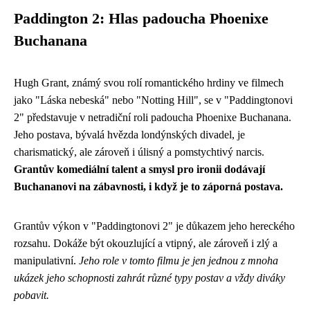
Paddington 2: Hlas padoucha Phoenixe
Buchanana
Hugh Grant, známý svou rolí romantického hrdiny ve filmech
jako "Láska nebeská" nebo "Notting Hill", se v "Paddingtonovi
2" představuje v netradiční roli padoucha Phoenixe Buchanana.
Jeho postava, bývalá hvězda londýnských divadel, je
charismatický, ale zároveň i úlisný a pomstychtivý narcis.
Grantův komediální talent a smysl pro ironii dodávají
Buchananovi na zábavnosti, i když je to záporná postava.
Grantův výkon v "Paddingtonovi 2" je důkazem jeho hereckého
rozsahu. Dokáže být okouzlující a vtipný, ale zároveň i zlý a
manipulativní.
Jeho role v tomto filmu je jen jednou z mnoha
ukázek jeho schopnosti zahrát různé typy postav a vždy diváky
pobavit.