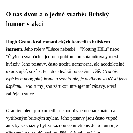
O nás dvou a o jedné svatbě: Britský
humor v akci
Hugh Grant, král romantických komedií s britským
šarmem.
Jeho role v "Lásce nebeské", "Notting Hillu" nebo
"Čtyřech svatbách a jednom pohřbu" ho katapultovaly mezi
hvězdy. Jeho postavy, často trochu nemotorné, ale neodolatelně
okouzlující, si získaly srdce diváků po celém světě.
Grantův
typický humor, plný ironie a sebeironie, je nedílnou součástí jeho
úspěchu.
Jeho filmy jsou zárukou inteligentní zábavy, která
zahřeje u srdce.
Grantův talent pro komedii se snoubí s jeho charismatem a
vytříbeným britským stylem. Jeho postavy jsou často vtipné,
aniž by se snažily být za každou cenu vtipné. Jeho humor je
přirozený a plynulý, což ho dělá ještě zábavnějším.