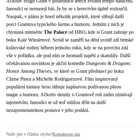
Ačkoliv Hugh Grant v posledních letech zvolnil tempo natáčení,
fanoušci se nemusejí bát, že by se s herectvím úplně rozloučil.
Naopak, v plánu je hned několik projektů, které slibují další
porci Grantova typického šarmu a humoru. Jedním z nich je
chystaná minisérie
The Palace
od HBO, kde si Grant zahraje po
boku Kate Winsletové. Seriál se zaměří na dění uvnitř zdí britské
královské rodiny během jednoho roku, kdy se na povrchu zdá
vše v pořádku, ale pod ním se hromadí napětí a skandály. Další
očekávanou novinkou je akční komedie
Dungeons & Dragons:
Honor Among Thieves
, ve které se Grant představí po boku
Chrise Pinea a Michelle Rodriguezové. Film inspirovaný
populární fantasy hrou slibuje napínavou podívanou plnou
magie a humoru. Ačkoliv detaily o Grantově roli zatím zůstávají
tajemstvím, fanoušci se už teď můžou těšit na další
nezapomenutelnou postavu v jeho podání.
Našli jste v článku chybu?
Kontaktujte nás