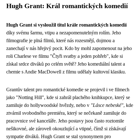
Hugh Grant: Král romantických komedií
Hugh Grant si vysloužil titul krále romantických komedií
díky svému šarmu, vtipu a nezapomenutelným rolím. Jeho
filmografie je plná filmů, které nás rozesmějí, dojmou a
zanechají v nás hřejivý pocit. Kdo by mohl zapomenout na jeho
roli Charlese ve filmu "Čtyři svatby a jeden pohřeb", kde si
získal srdce diváků po celém světě? Jeho komediální talent a
chemie s Andie MacDowell z filmu udělaly kultovní klasiku.
Grantův talent pro romantické komedie se projevil i ve filmech
jako "Notting Hill", kde si zahrál plachého knihkupce, který se
zamiluje do hollywoodské hvězdy, nebo v
"Lásce nebeské"
, kde
ztvárnil svobodného premiéra, který se nečekaně zamiluje do
pracovnice své kanceláře. Jeho postavy jsou často roztomile
nešikovné, ale zároveň okouzlující a vtipné, čímž si získávají
sympatie diváků. Hugh Grant se stal synonymem pro