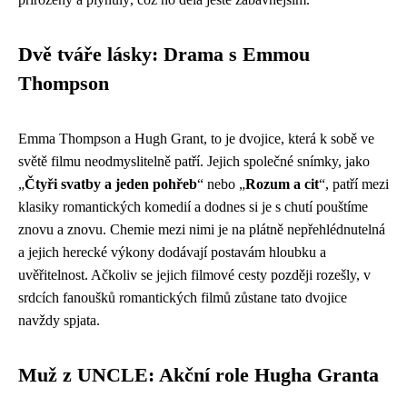
Dvě tváře lásky: Drama s Emmou
Thompson
Emma Thompson a Hugh Grant, to je dvojice, která k sobě ve
světě filmu neodmyslitelně patří. Jejich společné snímky, jako
„
Čtyři svatby a jeden pohřeb
“ nebo „
Rozum a cit
“, patří mezi
klasiky romantických komedií a dodnes si je s chutí pouštíme
znovu a znovu. Chemie mezi nimi je na plátně nepřehlédnutelná
a jejich herecké výkony dodávají postavám hloubku a
uvěřitelnost. Ačkoliv se jejich filmové cesty později rozešly, v
srdcích fanoušků romantických filmů zůstane tato dvojice
navždy spjata.
Muž z UNCLE: Akční role Hugha Granta