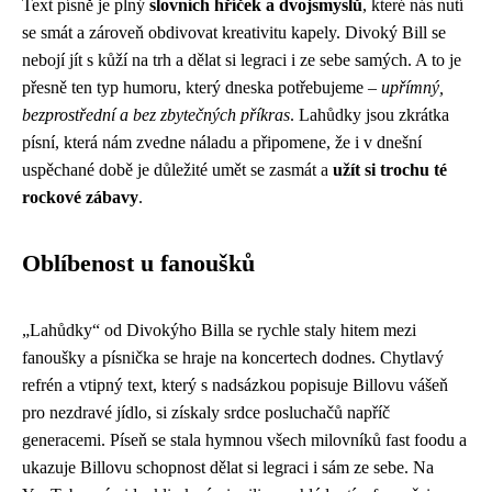
Text písně je plný
slovních hříček a dvojsmyslů
, které nás nutí
se smát a zároveň obdivovat kreativitu kapely. Divoký Bill se
nebojí jít s kůží na trh a dělat si legraci i ze sebe samých. A to je
přesně ten typ humoru, který dneska potřebujeme –
upřímný,
bezprostřední a bez zbytečných příkras
. Lahůdky jsou zkrátka
písní, která nám zvedne náladu a připomene, že i v dnešní
uspěchané době je důležité umět se zasmát a
užít si trochu té
rockové zábavy
.
Oblíbenost u fanoušků
„Lahůdky“ od Divokýho Billa se rychle staly hitem mezi
fanoušky a písnička se hraje na koncertech dodnes. Chytlavý
refrén a vtipný text, který s nadsázkou popisuje Billovu vášeň
pro nezdravé jídlo, si získaly srdce posluchačů napříč
generacemi. Píseň se stala hymnou všech milovníků fast foodu a
ukazuje Billovu schopnost dělat si legraci i sám ze sebe. Na