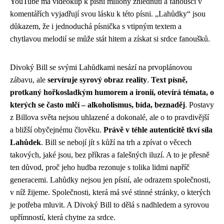
YouTube má videoklip k písni miliony zhlédnutí a fanoušci v
komentářích vyjadřují svou lásku k této písni. „Lahůdky“ jsou
důkazem, že i jednoduchá písnička s vtipným textem a
chytlavou melodií se může stát hitem a získat si srdce fanoušků.
Divoký Bill se svými Lahůdkami nesází na prvoplánovou
zábavu, ale
servíruje syrový obraz reality
.
Text písně,
protkaný hořkosladkým humorem a ironií, otevírá témata, o
kterých se často mlčí – alkoholismus, bída, beznaděj
. Postavy
z Billova světa nejsou uhlazené a dokonalé, ale o to pravdivější
a bližší obyčejnému člověku.
Právě v téhle autenticitě tkví síla
Lahůdek
. Bill se nebojí jít s kůží na trh a zpívat o věcech
takových, jaké jsou, bez příkras a falešných iluzí. A to je přesně
ten důvod, proč jeho hudba rezonuje s tolika lidmi napříč
generacemi. Lahůdky nejsou jen písní, ale odrazem společnosti,
v níž žijeme. Společnosti, která má své stinné stránky, o kterých
je potřeba mluvit. A Divoký Bill to dělá s nadhledem a syrovou
upřímností, která chytne za srdce.