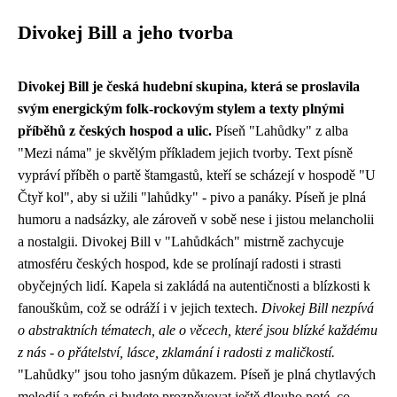
Divokej Bill a jeho tvorba
Divokej Bill je česká hudební skupina, která se proslavila
svým energickým folk-rockovým stylem a texty plnými
příběhů z českých hospod a ulic.
Píseň "Lahůdky" z alba
"Mezi náma" je skvělým příkladem jejich tvorby. Text písně
vypráví příběh o partě štamgastů, kteří se scházejí v hospodě "U
Čtyř kol", aby si užili "lahůdky" - pivo a panáky. Píseň je plná
humoru a nadsázky, ale zároveň v sobě nese i jistou melancholii
a nostalgii. Divokej Bill v "Lahůdkách" mistrně zachycuje
atmosféru českých hospod, kde se prolínají radosti i strasti
obyčejných lidí. Kapela si zakládá na autentičnosti a blízkosti k
fanouškům, což se odráží i v jejich textech.
Divokej Bill nezpívá
o abstraktních tématech, ale o věcech, které jsou blízké každému
z nás - o přátelství, lásce, zklamání i radosti z maličkostí.
"Lahůdky" jsou toho jasným důkazem. Píseň je plná chytlavých
melodií a refrén si budete prozpěvovat ještě dlouho poté, co