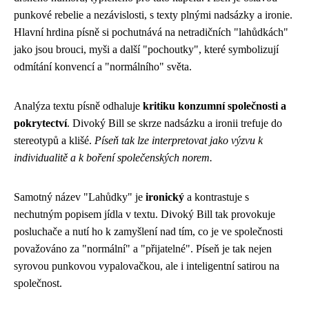
punkové rebelie a nezávislosti, s texty plnými nadsázky a ironie.
Hlavní hrdina písně si pochutnává na netradičních "lahůdkách"
jako jsou brouci, myši a další "pochoutky", které symbolizují
odmítání konvencí a "normálního" světa.
Analýza textu písně odhaluje
kritiku konzumní společnosti a
pokrytectví
. Divoký Bill se skrze nadsázku a ironii trefuje do
stereotypů a klišé.
Píseň tak lze interpretovat jako výzvu k
individualitě a k boření společenských norem.
Samotný název "Lahůdky" je
ironický
a kontrastuje s
nechutným popisem jídla v textu. Divoký Bill tak provokuje
posluchače a nutí ho k zamyšlení nad tím, co je ve společnosti
považováno za "normální" a "přijatelné". Píseň je tak nejen
syrovou punkovou vypalovačkou, ale i inteligentní satirou na
společnost.