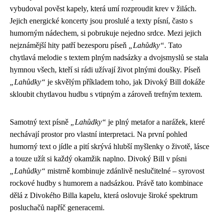
vybudoval pověst kapely, která umí rozproudit krev v žilách.
Jejich energické koncerty jsou proslulé a texty písní, často s
humorným nádechem, si pobrukuje nejedno srdce. Mezi jejich
nejznámější hity patří bezesporu píseň
„Lahůdky“
. Tato
chytlavá melodie s textem plným nadsázky a dvojsmyslů se stala
hymnou všech, kteří si rádi užívají život plnými doušky. Píseň
„Lahůdky“
je skvělým příkladem toho, jak Divoký Bill dokáže
skloubit chytlavou hudbu s vtipným a zároveň trefným textem.
Samotný text písně
„Lahůdky“
je plný metafor a narážek, které
nechávají prostor pro vlastní interpretaci. Na první pohled
humorný text o jídle a pití skrývá hlubší myšlenky o životě, lásce
a touze užít si každý okamžik naplno. Divoký Bill v písni
„Lahůdky“
mistrně kombinuje zdánlivě neslučitelné – syrovost
rockové hudby s humorem a nadsázkou. Právě tato kombinace
dělá z Divokého Billa kapelu, která oslovuje široké spektrum
posluchačů napříč generacemi.