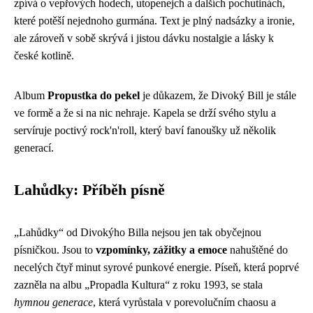
zpívá o vepřových hodech, utopenejch a dalších pochutinách,
které potěší nejednoho gurmána. Text je plný nadsázky a ironie,
ale zároveň v sobě skrývá i jistou dávku nostalgie a lásky k
české kotlině.
Album
Propustka do pekel
je důkazem, že Divoký Bill je stále
ve formě a že si na nic nehraje. Kapela se drží svého stylu a
servíruje poctivý rock'n'roll, který baví fanoušky už několik
generací.
Lahůdky: Příběh písně
„Lahůdky“ od Divokýho Billa nejsou jen tak obyčejnou
písničkou. Jsou to
vzpomínky, zážitky a emoce
nahuštěné do
necelých čtyř minut syrové punkové energie. Píseň, která poprvé
zazněla na albu „Propadla Kultura“ z roku 1993, se stala
hymnou generace
, která vyrůstala v porevolučním chaosu a