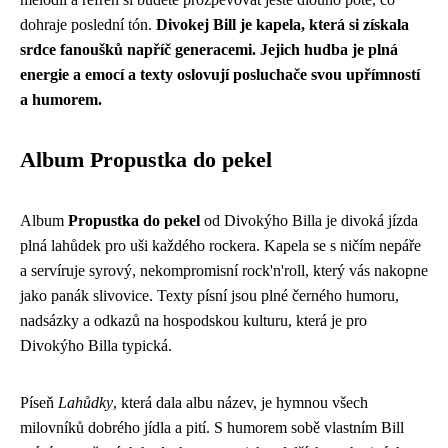
dohraje poslední tón.
Divokej Bill je kapela, která si získala
srdce fanoušků napříč generacemi. Jejich hudba je plná
energie a emocí a texty oslovují posluchače svou upřímností
a humorem.
Album Propustka do pekel
Album
Propustka do pekel
od Divokýho Billa je divoká jízda
plná lahůdek pro uši každého rockera. Kapela se s ničím nepáře
a servíruje syrový, nekompromisní rock'n'roll, který vás nakopne
jako panák slivovice. Texty písní jsou plné černého humoru,
nadsázky a odkazů na hospodskou kulturu, která je pro
Divokýho Billa typická.
Píseň
Lahůdky
, která dala albu název, je hymnou všech
milovníků dobrého jídla a pití. S humorem sobě vlastním Bill