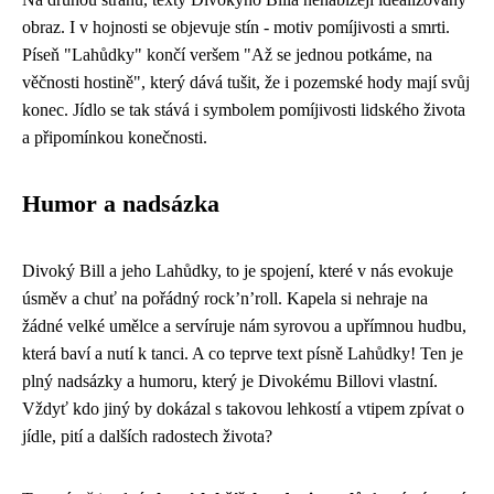
obraz. I v hojnosti se objevuje stín - motiv pomíjivosti a smrti.
Píseň "Lahůdky" končí veršem "Až se jednou potkáme, na
věčnosti hostině", který dává tušit, že i pozemské hody mají svůj
konec. Jídlo se tak stává i symbolem pomíjivosti lidského života
a připomínkou konečnosti.
Humor a nadsázka
Divoký Bill a jeho Lahůdky, to je spojení, které v nás evokuje
úsměv a chuť na pořádný rock’n’roll. Kapela si nehraje na
žádné velké umělce a servíruje nám syrovou a upřímnou hudbu,
která baví a nutí k tanci. A co teprve text písně Lahůdky! Ten je
plný nadsázky a humoru, který je Divokému Billovi vlastní.
Vždyť kdo jiný by dokázal s takovou lehkostí a vtipem zpívat o
jídle, pití a dalších radostech života?