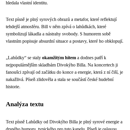
hledala vlastní identitu.
Text písně je plný syrových obrazů a metafor, které reflektují
tehdejší atmosféru. Bill v něm zpívá o lahůdkách, které
symbolizují lákadla a nástrahy svobody. S humorem sobě
vlastním popisuje absurdní situace a postavy, které ho obklopují.
„Lahůdky“ se staly
okamžitým hitem
a dodnes patří k
nejpopulárnějším skladbám Divokýho Billa. Na koncertech ji
fanoušci zpívají od začátku do konce a energie, která z ní čiší, je
nakažlivá. Píseň zlidověla a stala se součástí české hudební
historie.
Analýza textu
Text písně Lahůdky od Divokýho Billa je plný syrové energie a
drsného humoru, typického pro tuto kapelu. Píseň je oslavou