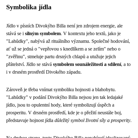
Symbolika jídla
Jídlo v písních Divokýho Billa není jen zdrojem energie, ale
stává se i
silným symbolem
. V kontextu jeho textů, jako je
"Lahůdky", nabývá až rituálního významu. Společné hodování,
ať už se jedná o "vepřovou s knedlíkem a se zelím" nebo o
"zvěřinu", stmeluje partu drsných chlapů a utužuje jejich
přátelství. Jídlo se stává
symbolem sounáležitosti a sdílení
, a to
i v drsném prostředí Divokého západu.
Zároveň je třeba vnímat symboliku hojnosti a blahobytu.
"Lahůdky" v podání Divokýho Billa nejsou jen tak ledajaké
jídlo, jsou to opulentní hody, které symbolizují úspěch a
prosperitu. V drsném prostředí, kde je o přežití neustále boj,
představuje hojnost jídla
důležitý symbol životní síly a prosperity
.
Na druhou stranu, texty Divokýho Billa nenabízejí idealizovaný