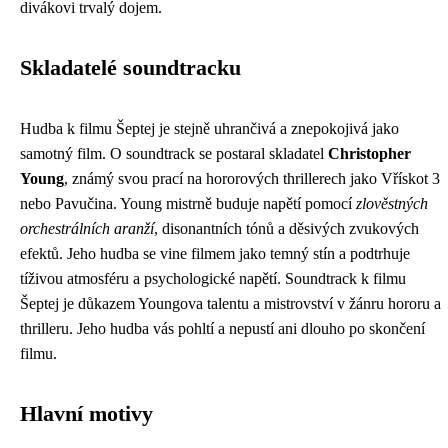
divákovi trvalý dojem.
Skladatelé soundtracku
Hudba k filmu Šeptej je stejně uhrančivá a znepokojivá jako
samotný film. O soundtrack se postaral skladatel
Christopher
Young
, známý svou prací na hororových thrillerech jako Vřískot 3
nebo Pavučina. Young mistrně buduje napětí pomocí
zlověstných
orchestrálních aranží
, disonantních tónů a děsivých zvukových
efektů. Jeho hudba se vine filmem jako temný stín a podtrhuje
tíživou atmosféru a psychologické napětí. Soundtrack k filmu
Šeptej je důkazem Youngova talentu a mistrovství v žánru hororu a
thrilleru. Jeho hudba vás pohltí a nepustí ani dlouho po skončení
filmu.
Hlavní motivy