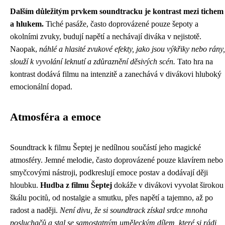
Dalším důležitým prvkem soundtracku je kontrast mezi tichem
a hlukem.
Tiché pasáže, často doprovázené pouze šepoty a
okolními zvuky, budují napětí a nechávají diváka v nejistotě.
Naopak,
náhlé a hlasité zvukové efekty, jako jsou výkřiky nebo rány,
slouží k vyvolání leknutí a zdůraznění děsivých scén.
Tato hra na
kontrast dodává filmu na intenzitě a zanechává v divákovi hluboký
emocionální dopad.
Atmosféra a emoce
Soundtrack k filmu Šeptej je nedílnou součástí jeho magické
atmosféry. Jemné melodie, často doprovázené pouze klavírem nebo
smyčcovými nástroji, podkreslují emoce postav a dodávají ději
hloubku.
Hudba z filmu Šeptej
dokáže v divákovi vyvolat širokou
škálu pocitů, od nostalgie a smutku, přes napětí a tajemno, až po
radost a naději.
Není divu, že si soundtrack získal srdce mnoha
posluchačů a stal se samostatným uměleckým dílem, které si rádi