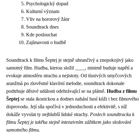
Psychologický dopad
Kulturní význam
Vliv na hororový žánr
Soundtrack dnes
Kde poslouchat
Zajímavosti o hudbě
Soundtrack k filmu Šeptej je stejně uhrančivý a znepokojivý jako
samotný film. Hudba, kterou složil ____, mistrně buduje napětí a
evokuje atmosféru strachu a nejistoty. Od tísnivých smyčcových
aranžmá po zlověstné klavírní melodie, soundtrack dokonale
podtrhuje děsivé události odehrávající se na plátně.
Hudba z filmu
Šeptej
se stala ikonickou a dodnes nahání husí kůži i bez filmového
doprovodu. Její síla spočívá v jednoduchosti a efektivitě, s níž
dokáže vyvolat ty nejhlubší lidské strachy.
Poslech soundtracku k
filmu Šeptej je takřka stejně intenzivním zážitkem jako sledování
samotného filmu.