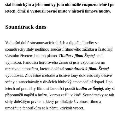
stal ikonickým a jeho motivy jsou okamžitě rozpoznatelné i po
letech, čímž si vysloužil pevné místo v historii filmové hudby.
Soundtrack dnes
V dnešní době streamovacích služeb a digitální hudby se
soundtracky staly nedílnou součástí filmového zážitku a často žijí
vlastním životem i mimo plátno.
Hudba z filmu Šeptej
není
výjimkou. Fanoušci hororového žánru si jistě vzpomenou na
mrazivou atmosféru, kterou dokázal
soundtrack k filmu Šeptej
vybudovat. Zlověstné melodie a tísnivé tóny dokreslovaly děsivé
scény a zanechávaly v divácích hluboký emocionální dopad. I po
letech od premiéry filmu si fanoušci pouští
hudbu ze Šeptej
, aby si
připomněli napětí a hrůzu, kterou zažili v kině. Soundtracky se tak
staly důležitým prvkem, který prodlužuje životnost filmu a
umožňuje fanouškům se k němu kdykoli vracet.