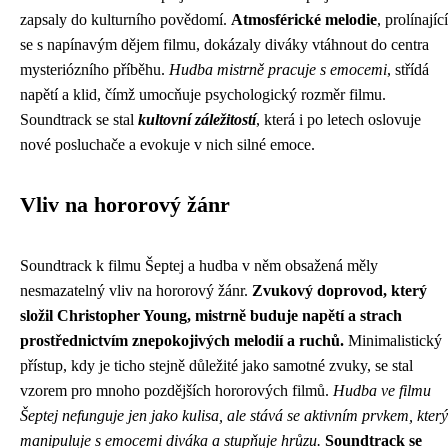
zapsaly do kulturního povědomí.
Atmosférické melodie
, prolínající
se s napínavým dějem filmu, dokázaly diváky vtáhnout do centra
mysteriózního příběhu.
Hudba mistrně pracuje s emocemi
, střídá
napětí a klid, čímž umocňuje psychologický rozměr filmu.
Soundtrack se stal
kultovní záležitostí
, která i po letech oslovuje
nové posluchače a evokuje v nich silné emoce.
Vliv na hororový žánr
Soundtrack k filmu Šeptej a hudba v něm obsažená měly
nesmazatelný vliv na hororový žánr.
Zvukový doprovod, který
složil Christopher Young, mistrně buduje napětí a strach
prostřednictvím znepokojivých melodií a ruchů.
Minimalistický
přístup, kdy je ticho stejně důležité jako samotné zvuky, se stal
vzorem pro mnoho pozdějších hororových filmů.
Hudba ve filmu
Šeptej nefunguje jen jako kulisa, ale stává se aktivním prvkem, který
manipuluje s emocemi diváka a stupňuje hrůzu.
Soundtrack se