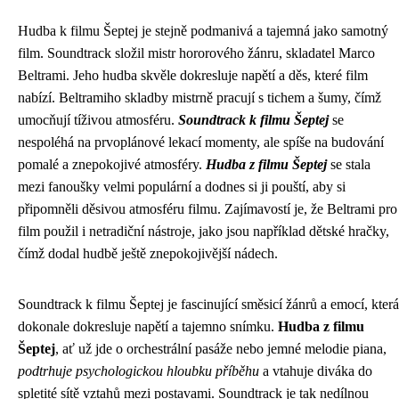
Hudba k filmu Šeptej je stejně podmanivá a tajemná jako samotný
film. Soundtrack složil mistr hororového žánru, skladatel Marco
Beltrami. Jeho hudba skvěle dokresluje napětí a děs, které film
nabízí. Beltramiho skladby mistrně pracují s tichem a šumy, čímž
umocňují tíživou atmosféru.
Soundtrack k filmu Šeptej
se
nespoléhá na prvoplánové lekací momenty, ale spíše na budování
pomalé a znepokojivé atmosféry.
Hudba z filmu Šeptej
se stala
mezi fanoušky velmi populární a dodnes si ji pouští, aby si
připomněli děsivou atmosféru filmu. Zajímavostí je, že Beltrami pro
film použil i netradiční nástroje, jako jsou například dětské hračky,
čímž dodal hudbě ještě znepokojivější nádech.
Soundtrack k filmu Šeptej je fascinující směsicí žánrů a emocí, která
dokonale dokresluje napětí a tajemno snímku.
Hudba z filmu
Šeptej
, ať už jde o orchestrální pasáže nebo jemné melodie piana,
podtrhuje psychologickou hloubku příběhu
a vtahuje diváka do
spletité sítě vztahů mezi postavami. Soundtrack je tak nedílnou