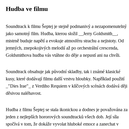
Hudba ve filmu
Soundtrack k filmu Šeptej je stejně podmanivý a nezapomenutelný
jako samotný film. Hudba, kterou složil __Jerry Goldsmith__,
mistrně buduje napětí a evokuje atmosféru strachu a nejistoty. Od
jemných, znepokojivých melodií až po orchestrální crescenda,
Goldsmithova hudba vás vtáhne do děje a nepustí ani na chvíli.
Soundtrack obsahuje jak původní skladby, tak i známé klasické
kusy, které dodávají filmu další vrstvu hloubky. Například použití
_"Dies Irae"_ z Verdiho Requiem v klíčových scénách dodává ději
děsivou naléhavost.
Hudba z filmu Šeptej se stala ikonickou a dodnes je považována za
jeden z nejlepších hororových soundtracků všech dob. Její síla
spočívá v tom, že dokáže vyvolat hluboké emoce a zanechat v