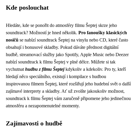
Kde poslouchat
Hledáte, kde se ponořit do atmosféry filmu Šeptej skrze jeho
soundtrack? Možností je hned několik.
Pro fanoušky klasických
nosičů
se nabízí soundtrack Šeptej na vinylu nebo CD, které často
obsahují i bonusové skladby. Pokud dáváte přednost digitální
hudbě, streamovací služby jako Spotify, Apple Music nebo Deezer
nabízí soundtrack k filmu Šeptej v plné délce. Můžete si tak
vychutnat
hudbu z filmu Šeptej
kdykoliv a kdekoliv. Pro ty, kteří
hledají něco speciálního, existují i kompilace s hudbou
inspirovanou filmem Šeptej, které rozšiřují jeho hudební svět o další
zajímavé interprety a skladby. Ať už zvolíte jakoukoliv možnost,
soundtrack k filmu Šeptej vám zaručeně připomene jeho jedinečnou
atmosféru a nezapomenutelné momenty.
Zajímavosti o hudbě