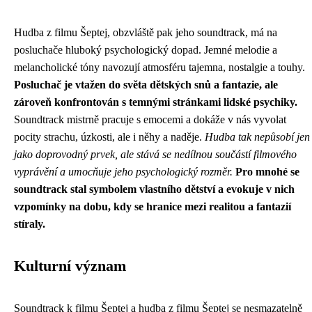
Hudba z filmu Šeptej, obzvláště pak jeho soundtrack, má na
posluchače hluboký psychologický dopad. Jemné melodie a
melancholické tóny navozují atmosféru tajemna, nostalgie a touhy.
Posluchač je vtažen do světa dětských snů a fantazie, ale
zároveň konfrontován s temnými stránkami lidské psychiky.
Soundtrack mistrně pracuje s emocemi a dokáže v nás vyvolat
pocity strachu, úzkosti, ale i něhy a naděje.
Hudba tak nepůsobí jen
jako doprovodný prvek, ale stává se nedílnou součástí filmového
vyprávění a umocňuje jeho psychologický rozměr.
Pro mnohé se
soundtrack stal symbolem vlastního dětství a evokuje v nich
vzpomínky na dobu, kdy se hranice mezi realitou a fantazií
stíraly.
Kulturní význam
Soundtrack k filmu Šeptej a hudba z filmu Šeptej se nesmazatelně