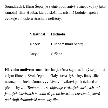
Soundtrack k filmu Šeptej je stejně podmanivý a znepokojivý jako
samotný film. Hudba, kterou složil ..., mistrně buduje napětí a
evokuje atmosféru strachu a nejistoty.
Vlastnost
Hodnota
Název
Hudba z filmu Šeptej
Jazyk
Čeština
Hlavním motivem soundtracku je téma šepotu
, který se prolíná
celým filmem. Zvuk šepotu, někdy sotva slyšitelný, jindy sílící do
nesrozumitelného šumu, vyvolává v divákovi pocit úzkosti a
předtuchy zla.
Tento motiv se objevuje v různých variacích, od
jemných klavírních melodií až po orchestrální crescenda, která
podtrhují dramatické momenty filmu.