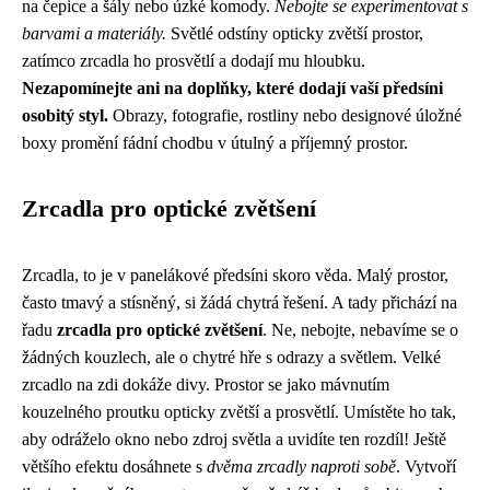
na čepice a šály nebo úzké komody.
Nebojte se experimentovat s
barvami a materiály.
Světlé odstíny opticky zvětší prostor,
zatímco zrcadla ho prosvětlí a dodají mu hloubku.
Nezapomínejte ani na doplňky, které dodají vaší předsíni
osobitý styl.
Obrazy, fotografie, rostliny nebo designové úložné
boxy promění fádní chodbu v útulný a příjemný prostor.
Zrcadla pro optické zvětšení
Zrcadla, to je v panelákové předsíni skoro věda. Malý prostor,
často tmavý a stísněný, si žádá chytrá řešení. A tady přichází na
řadu
zrcadla pro optické zvětšení
. Ne, nebojte, nebavíme se o
žádných kouzlech, ale o chytré hře s odrazy a světlem. Velké
zrcadlo na zdi dokáže divy. Prostor se jako mávnutím
kouzelného proutku opticky zvětší a prosvětlí. Umístěte ho tak,
aby odráželo okno nebo zdroj světla a uvidíte ten rozdíl! Ještě
většího efektu dosáhnete s
dvěma zrcadly naproti sobě
. Vytvoří