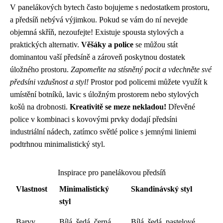
V panelákových bytech často bojujeme s nedostatkem prostoru,
a předsíň nebývá výjimkou. Pokud se vám do ní nevejde
objemná skříň, nezoufejte! Existuje spousta stylových a
praktických alternativ.
Věšáky a police
se můžou stát
dominantou vaší předsíně a zároveň poskytnou dostatek
úložného prostoru.
Zapomeňte na stísněný pocit a vdechněte své
předsíni vzdušnost a styl!
Prostor pod policemi můžete využít k
umístění botníků, lavic s úložným prostorem nebo stylových
košů na drobnosti.
Kreativitě se meze nekladou!
Dřevěné
police v kombinaci s kovovými prvky dodají předsíni
industriální nádech, zatímco světlé police s jemnými liniemi
podtrhnou minimalistický styl.
Inspirace pro panelákovou předsíň
Vlastnost
Minimalistický
Skandinávský styl
styl
Barvy
Bílá, šedá, černá
Bílá, šedá, pastelové