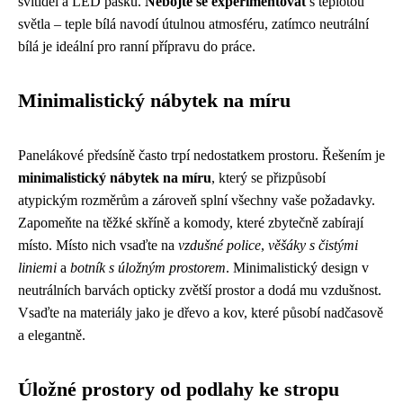
svítidel a LED pásků.
Nebojte se experimentovat
s teplotou
světla – teple bílá navodí útulnou atmosféru, zatímco neutrální
bílá je ideální pro ranní přípravu do práce.
Minimalistický nábytek na míru
Panelákové předsíně často trpí nedostatkem prostoru. Řešením je
minimalistický nábytek na míru
, který se přizpůsobí
atypickým rozměrům a zároveň splní všechny vaše požadavky.
Zapomeňte na těžké skříně a komody, které zbytečně zabírají
místo. Místo nich vsaďte na
vzdušné police
,
věšáky s čistými
liniemi
a
botník s úložným prostorem
. Minimalistický design v
neutrálních barvách opticky zvětší prostor a dodá mu vzdušnost.
Vsaďte na materiály jako je dřevo a kov, které působí nadčasově
a elegantně.
Úložné prostory od podlahy ke stropu