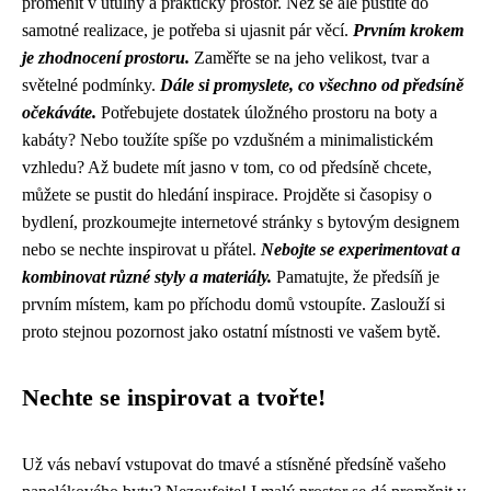
proměnit v útulný a praktický prostor. Než se ale pustíte do
samotné realizace, je potřeba si ujasnit pár věcí.
Prvním krokem
je zhodnocení prostoru.
Zaměřte se na jeho velikost, tvar a
světelné podmínky.
Dále si promyslete, co všechno od předsíně
očekáváte.
Potřebujete dostatek úložného prostoru na boty a
kabáty? Nebo toužíte spíše po vzdušném a minimalistickém
vzhledu? Až budete mít jasno v tom, co od předsíně chcete,
můžete se pustit do hledání inspirace. Projděte si časopisy o
bydlení, prozkoumejte internetové stránky s bytovým designem
nebo se nechte inspirovat u přátel.
Nebojte se experimentovat a
kombinovat různé styly a materiály.
Pamatujte, že předsíň je
prvním místem, kam po příchodu domů vstoupíte. Zaslouží si
proto stejnou pozornost jako ostatní místnosti ve vašem bytě.
Nechte se inspirovat a tvořte!
Už vás nebaví vstupovat do tmavé a stísněné předsíně vašeho