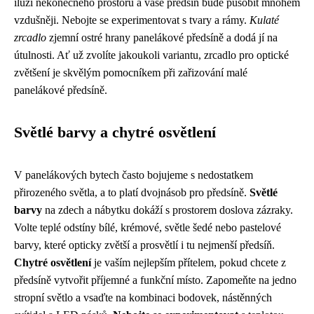
iluzi nekonečného prostoru a vaše předsíň bude působit mnohem
vzdušněji. Nebojte se experimentovat s tvary a rámy.
Kulaté
zrcadlo
zjemní ostré hrany panelákové předsíně a dodá jí na
útulnosti. Ať už zvolíte jakoukoli variantu, zrcadlo pro optické
zvětšení je skvělým pomocníkem při zařizování malé
panelákové předsíně.
Světlé barvy a chytré osvětlení
V panelákových bytech často bojujeme s nedostatkem
přirozeného světla, a to platí dvojnásob pro předsíně.
Světlé
barvy
na zdech a nábytku dokáží s prostorem doslova zázraky.
Volte teplé odstíny bílé, krémové, světle šedé nebo pastelové
barvy, které opticky zvětší a prosvětlí i tu nejmenší předsíň.
Chytré osvětlení
je vaším nejlepším přítelem, pokud chcete z
předsíně vytvořit příjemné a funkční místo. Zapomeňte na jedno
stropní světlo a vsaďte na kombinaci bodovek, nástěnných