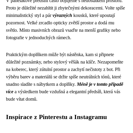
V panelákové předsíni často bojujeme s nedostatkem prostoru.
Proto je důležité nezahltit ji zbytečnými dekoracemi. Volte spíše
minimalistický styl a pár
výrazných
kousků, které upoutají
pozornost. Velké zrcadlo opticky zvětší prostor a dodá mu
světlo. Místo masivních obrazů vsaďte na menší grafiky nebo
fotografie v jednoduchých rámech.
Praktickým doplňkem může být nástěnka, kam si připnete
důležité poznámky, nebo stylový věšák na klíče. Nezapomeňte
na koberec, který zútulní prostor a zachytí nečistoty z bot. Při
výběru barev a materiálů se držte spíše neutrálních tónů, které
snadno sladíte s nábytkem a doplňky.
Méně je v tomto případě
více
a výsledkem bude vzdušná a elegantní předsíň, která vás
bude vítat domů.
Inspirace z Pinterestu a Instagramu