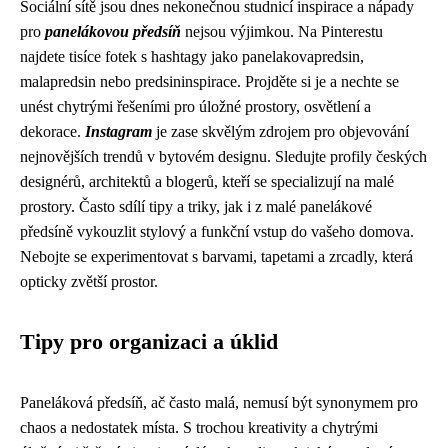
Sociální sítě jsou dnes nekonečnou studnicí inspirace a nápady
pro
panelákovou předsíň
nejsou výjimkou. Na Pinterestu
najdete tisíce fotek s hashtagy jako panelakovapredsin,
malapredsin nebo predsininspirace. Projděte si je a nechte se
unést chytrými řešeními pro úložné prostory, osvětlení a
dekorace.
Instagram
je zase skvělým zdrojem pro objevování
nejnovějších trendů v bytovém designu. Sledujte profily českých
designérů, architektů a blogerů, kteří se specializují na malé
prostory. Často sdílí tipy a triky, jak i z malé panelákové
předsíně vykouzlit stylový a funkční vstup do vašeho domova.
Nebojte se experimentovat s barvami, tapetami a zrcadly, která
opticky zvětší prostor.
Tipy pro organizaci a úklid
Paneláková předsíň, ač často malá, nemusí být synonymem pro
chaos a nedostatek místa. S trochou kreativity a chytrými