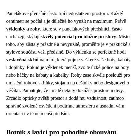
Panelákové předsíně často trpí nedostatkem prostoru. Každý
centimetr se počítá a je důležité ho využít na maximum. Právě
výklenky a rohy
, které se v panelákových předsíních často
nacházejí, skýtají
skvělý potenciál pro úložné prostory
. Místo
toho, aby zůstaly prázdné a nevyužité, proměňte je v praktické a
stylové součásti vaší předsíně. Do výklenku se perfektně hodí
vestavěná skříň
na míru, která pojme veškeré vaše boty, kabáty
i doplňky. Pokud je výklenek menší, zvolte úzké police na boty
nebo háčky na kabáty a kabelky. Rohy zase skvěle poslouží pro
umístění rohové skříňky, stojanu na deštníky nebo designového
věšáku. Pamatujte, že i malé detaily dokáží s prostorem divy.
Zrcadlo opticky zvětší prostor a dodá mu vzdušnost, zatímco
správně zvolené osvětlení podtrhne atmosféru a usnadní vám
orientaci i v té nejmenší předsíni.
Botník s lavicí pro pohodlné obouvání