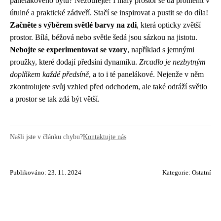
panelákového bytu? Nezoufejte! I malý prostor se dá proměnit v
útulné a praktické zádveří. Stačí se inspirovat a pustit se do díla!
Začněte s výběrem světlé barvy na zdi
, která opticky zvětší
prostor. Bílá, béžová nebo světle šedá jsou sázkou na jistotu.
Nebojte se experimentovat se vzory
, například s jemnými
proužky, které dodají předsíni dynamiku.
Zrcadlo je nezbytným
doplňkem každé předsíně
, a to i té panelákové. Nejenže v něm
zkontrolujete svůj vzhled před odchodem, ale také odráží světlo
a prostor se tak zdá být větší.
Našli jste v článku chybu?
Kontaktujte nás
Publikováno: 23. 11. 2024
Kategorie:
Ostatní