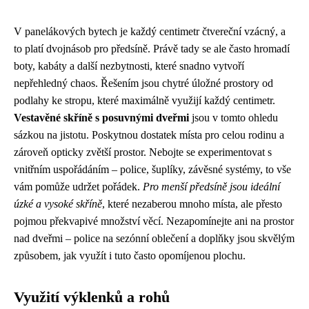
V panelákových bytech je každý centimetr čtvereční vzácný, a
to platí dvojnásob pro předsíně. Právě tady se ale často hromadí
boty, kabáty a další nezbytnosti, které snadno vytvoří
nepřehledný chaos. Řešením jsou chytré úložné prostory od
podlahy ke stropu, které maximálně využijí každý centimetr.
Vestavěné skříně s posuvnými dveřmi
jsou v tomto ohledu
sázkou na jistotu. Poskytnou dostatek místa pro celou rodinu a
zároveň opticky zvětší prostor. Nebojte se experimentovat s
vnitřním uspořádáním – police, šuplíky, závěsné systémy, to vše
vám pomůže udržet pořádek.
Pro menší předsíně jsou ideální
úzké a vysoké skříně
, které nezaberou mnoho místa, ale přesto
pojmou překvapivé množství věcí. Nezapomínejte ani na prostor
nad dveřmi – police na sezónní oblečení a doplňky jsou skvělým
způsobem, jak využít i tuto často opomíjenou plochu.
Využití výklenků a rohů