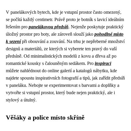
V panelákových bytech, kde je vstupní prostor často omezený,
se počítá každý centimetr. Právě proto je botník s lavicí ideálním
řešením pro
panelákovou předsíň
. Nejenže poskytuje praktický
úložný prostor pro boty, ale zároveň slouží jako
pohodlné místo
k sezení
při obouvání a zouvání. Na trhu je nepřeberné množství
designů a materiálů, ze kterých si vyberete ten pravý do vaší
předsíně. Od minimalistických modelů z kovu a dřeva až po
romantické kousky s čalouněným sedákem. Pro
inspiraci
můžete nahlédnout do online galerií a katalogů nábytku, kde
najdete spoustu inspirativních fotografií a tipů, jak zařídit předsíň
v paneláku. Nebojte se experimentovat s barvami a doplňky a
vytvořte si vstupní prostor, který bude nejen praktický, ale i
stylový a útulný.
Věšáky a police místo skříně