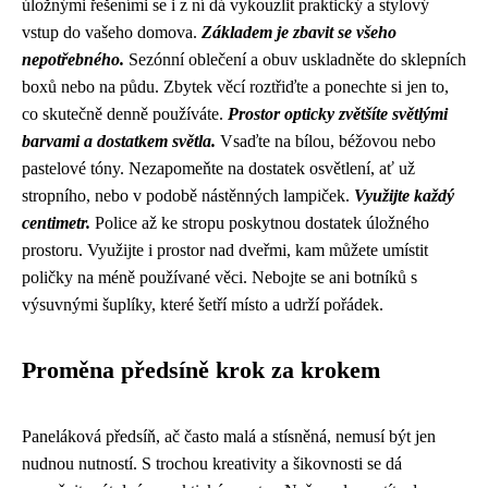
úložnými řešeními se i z ní dá vykouzlit praktický a stylový
vstup do vašeho domova.
Základem je zbavit se všeho
nepotřebného.
Sezónní oblečení a obuv uskladněte do sklepních
boxů nebo na půdu. Zbytek věcí roztřiďte a ponechte si jen to,
co skutečně denně používáte.
Prostor opticky zvětšíte světlými
barvami a dostatkem světla.
Vsaďte na bílou, béžovou nebo
pastelové tóny. Nezapomeňte na dostatek osvětlení, ať už
stropního, nebo v podobě nástěnných lampiček.
Využijte každý
centimetr.
Police až ke stropu poskytnou dostatek úložného
prostoru. Využijte i prostor nad dveřmi, kam můžete umístit
poličky na méně používané věci. Nebojte se ani botníků s
výsuvnými šuplíky, které šetří místo a udrží pořádek.
Proměna předsíně krok za krokem
Paneláková předsíň, ač často malá a stísněná, nemusí být jen
nudnou nutností. S trochou kreativity a šikovnosti se dá