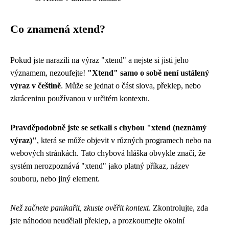
Co znamená xtend?
Pokud jste narazili na výraz "xtend" a nejste si jisti jeho
významem, nezoufejte!
"Xtend" samo o sobě není ustálený
výraz v češtině
. Může se jednat o část slova, překlep, nebo
zkráceninu používanou v určitém kontextu.
Pravděpodobně jste se setkali s chybou "xtend (neznámý
výraz)"
, která se může objevit v různých programech nebo na
webových stránkách. Tato chybová hláška obvykle značí, že
systém nerozpoznává "xtend" jako platný příkaz, název
souboru, nebo jiný element.
Než začnete panikařit, zkuste ověřit kontext
. Zkontrolujte, zda
jste náhodou neudělali překlep, a prozkoumejte okolní