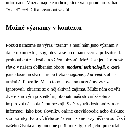
informace. Možná najdete indicie, které vám pomohou záhadu
"xtend" rozluštit a posunout se dál.
Možné významy v kontextu
Pokud narazíme na výraz "xtend" a není nám jeho význam v
daném kontextu jasný, otevírá se před námi skvělá příležitost k
prohloubení znalostí a rozšíření obzorů. Možná se jedná o
nové
slovo
v našem oblíbeném oboru,
moderní technologii
, o které
jsme dosud neslyšeli, nebo třeba o
zajímavý koncept
z oblasti
umění či filozofie. Místo toho, abychom neznámý výraz
ignorovali, zkusme se o něj aktivně zajímat. Může nám otevřít
dveře k novým poznatkům, obohatit naši slovní zásobu a
inspirovat nás k dalšímu rozvoji. Stačí využít dostupné zdroje
informací, jako jsou slovníky, online encyklopedie nebo diskuze
s odborníky. Kdo ví, třeba se "xtend" stane brzy běžnou součástí
našeho života a my budeme patřit mezi ty, kteří jeho potenciál