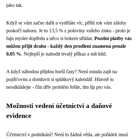
jako tak.
Když se vám začne dařit a vyděláte víc, příští rok vám zálohy
poskočí nahoru. Je to 13,5 % z poloviny vašeho zisku - proto je
fajn myslet dopředu a něco si bokem střádat.
Pozdní platby vás
můžou přijít draho - každý den prodlení znamená penále
0,05 %
. Nejlepší je nahodit trvalý příkaz a mít klid.
A když náhodou přijdou horší časy? Není ostuda zajít na
pojišťovnu a domluvit si splátkový kalendář. Hlavně to
neodkládejte - čím dřív problém řešíte, tím líp pro vás.
Možnosti vedení účetnictví a daňové
evidence
Účetnictví v podnikání? Není to žádná věda, ale pořádek musí