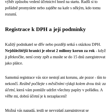
výběr způsobu vedení účetnictví hned na startu. Radši si to
pořádně promyslete nebo zajděte na kafe s někým, kdo tomu
rozumí.
Registrace k DPH a její podmínky
Každý podnikatel se dřív nebo později setká s otázkou DPH.
Nejdůležitější hranicí je obrat 2 miliony korun za rok
- když
ji překročíte, není cesty zpět a musíte se do 15 dnů zaregistrovat
jako plátce.
Samotná registrace vás sice nestojí ani korunu, ale pozor - tím to
nekončí.
Reálně počítejte s měsíčními výdaji kolem dvou tisíc za
účetní
, která vám pomůže udržet všechny papíry v pořádku. A
věřte mi, dobrá účetní je k nezaplacení!
Možná vás napadá, jestli se nevyplatí zaregistrovat se