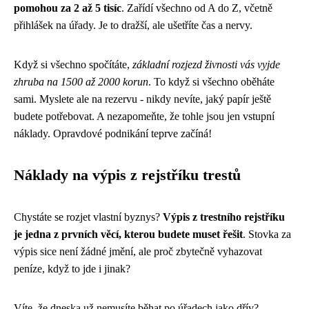
pomohou za 2 až 5 tisíc
. Zařídí všechno od A do Z, včetně
přihlášek na úřady. Je to dražší, ale ušetříte čas a nervy.
Když si všechno spočítáte,
základní rozjezd živnosti vás vyjde
zhruba na 1500 až 2000 korun
. To když si všechno oběháte
sami. Myslete ale na rezervu - nikdy nevíte, jaký papír ještě
budete potřebovat. A nezapomeňte, že tohle jsou jen vstupní
náklady. Opravdové podnikání teprve začíná!
Náklady na výpis z rejstříku trestů
Chystáte se rozjet vlastní byznys?
Výpis z trestního rejstříku
je jedna z prvních věcí, kterou budete muset řešit
. Stovka za
výpis sice není žádné jmění, ale proč zbytečně vyhazovat
peníze, když to jde i jinak?
Víte, že dneska už nemusíte běhat po úřadech jako dřív?