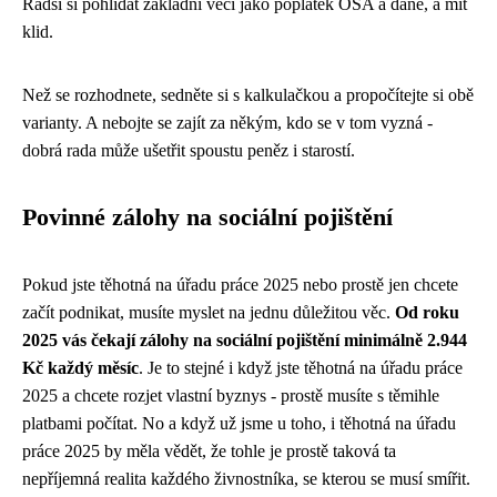
Radši si pohlídat základní věci jako poplatek OSA a daně, a mít
klid.
Než se rozhodnete, sedněte si s kalkulačkou a propočítejte si obě
varianty. A nebojte se zajít za někým, kdo se v tom vyzná -
dobrá rada může ušetřit spoustu peněz i starostí.
Povinné zálohy na sociální pojištění
Pokud jste
těhotná na úřadu práce 2025
nebo prostě jen chcete
začít podnikat, musíte myslet na jednu důležitou věc.
Od roku
2025 vás čekají zálohy na sociální pojištění minimálně 2.944
Kč každý měsíc
. Je to stejné i když jste těhotná na úřadu práce
2025 a chcete rozjet vlastní byznys - prostě musíte s těmihle
platbami počítat. No a když už jsme u toho, i těhotná na úřadu
práce 2025 by měla vědět, že tohle je prostě taková ta
nepříjemná realita každého živnostníka, se kterou se musí smířit.