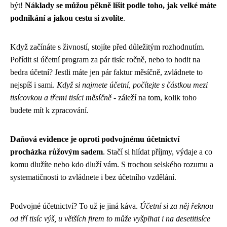
být!
Náklady se můžou pěkně lišit podle toho, jak velké máte
podnikání a jakou cestu si zvolíte
.
Když začínáte s živností, stojíte před důležitým rozhodnutím.
Pořídit si účetní program za pár tisíc ročně, nebo to hodit na
bedra účetní? Jestli máte jen pár faktur měsíčně, zvládnete to
nejspíš i sami.
Když si najmete účetní, počítejte s částkou mezi
tisícovkou a třemi tisíci měsíčně
- záleží na tom, kolik toho
budete mít k zpracování.
Daňová evidence je oproti podvojnému účetnictví
procházka růžovým sadem
. Stačí si hlídat příjmy, výdaje a co
komu dlužíte nebo kdo dluží vám. S trochou selského rozumu a
systematičnosti to zvládnete i bez účetního vzdělání.
Podvojné účetnictví? To už je jiná káva.
Účetní si za něj řeknou
od tří tisíc výš, u větších firem to může vyšplhat i na desetitisíce