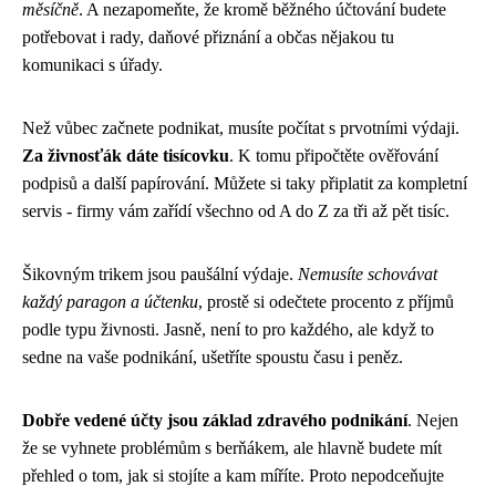
měsíčně
. A nezapomeňte, že kromě běžného účtování budete
potřebovat i rady, daňové přiznání a občas nějakou tu
komunikaci s úřady.
Než vůbec začnete podnikat, musíte počítat s prvotními výdaji.
Za živnosťák dáte tisícovku
. K tomu připočtěte ověřování
podpisů a další papírování. Můžete si taky připlatit za kompletní
servis - firmy vám zařídí všechno od A do Z za tři až pět tisíc.
Šikovným trikem jsou paušální výdaje.
Nemusíte schovávat
každý paragon a účtenku
, prostě si odečtete procento z příjmů
podle typu živnosti. Jasně, není to pro každého, ale když to
sedne na vaše podnikání, ušetříte spoustu času i peněz.
Dobře vedené účty jsou základ zdravého podnikání
. Nejen
že se vyhnete problémům s berňákem, ale hlavně budete mít
přehled o tom, jak si stojíte a kam míříte. Proto nepodceňujte