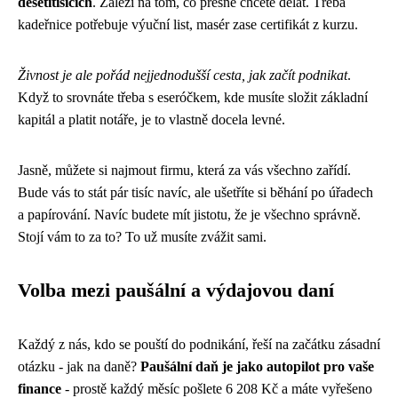
desetitisících
. Záleží na tom, co přesně chcete dělat. Třeba
kadeřnice potřebuje výuční list, masér zase certifikát z kurzu.
Živnost je ale pořád nejjednodušší cesta, jak začít podnikat
.
Když to srovnáte třeba s eseróčkem, kde musíte složit základní
kapitál a platit notáře, je to vlastně docela levné.
Jasně, můžete si najmout firmu, která za vás všechno zařídí.
Bude vás to stát pár tisíc navíc, ale ušetříte si běhání po úřadech
a papírování. Navíc budete mít jistotu, že je všechno správně.
Stojí vám to za to? To už musíte zvážit sami.
Volba mezi paušální a výdajovou daní
Každý z nás, kdo se pouští do podnikání, řeší na začátku zásadní
otázku - jak na daně?
Paušální daň je jako autopilot pro vaše
finance
- prostě každý měsíc pošlete 6 208 Kč a máte vyřešeno