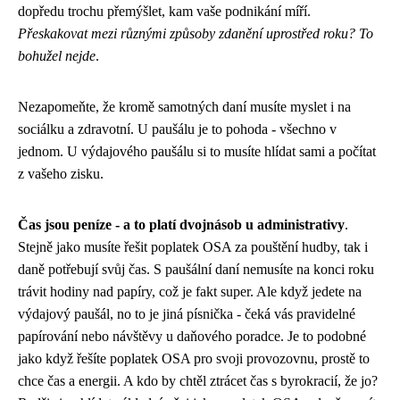
dopředu trochu přemýšlet, kam vaše podnikání míří.
Přeskakovat mezi různými způsoby zdanění uprostřed roku? To
bohužel nejde
.
Nezapomeňte, že kromě samotných daní musíte myslet i na
sociálku a zdravotní. U paušálu je to pohoda - všechno v
jednom. U výdajového paušálu si to musíte hlídat sami a počítat
z vašeho zisku.
Čas jsou peníze - a to platí dvojnásob u administrativy
.
Stejně jako musíte řešit
poplatek OSA
za pouštění hudby, tak i
daně potřebují svůj čas. S paušální daní nemusíte na konci roku
trávit hodiny nad papíry, což je fakt super. Ale když jedete na
výdajový paušál, no to je jiná písnička - čeká vás pravidelné
papírování nebo návštěvy u daňového poradce. Je to podobné
jako když řešíte poplatek OSA pro svoji provozovnu, prostě to
chce čas a energii. A kdo by chtěl ztrácet čas s byrokracií, že jo?