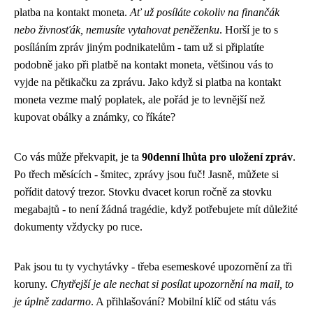
platba na kontakt moneta.
Ať už posíláte cokoliv na finančák
nebo živnosťák, nemusíte vytahovat peněženku
. Horší je to s
posíláním zpráv jiným podnikatelům - tam už si připlatíte
podobně jako při platbě na kontakt moneta, většinou vás to
vyjde na pětikačku za zprávu. Jako když si
platba na kontakt
moneta
vezme malý poplatek, ale pořád je to levnější než
kupovat obálky a známky, co říkáte?
Co vás může překvapit, je ta
90denní lhůta pro uložení zpráv
.
Po třech měsících - šmitec, zprávy jsou fuč! Jasně, můžete si
pořídit datový trezor. Stovku dvacet korun ročně za stovku
megabajtů - to není žádná tragédie, když potřebujete mít důležité
dokumenty vždycky po ruce.
Pak jsou tu ty vychytávky - třeba esemeskové upozornění za tři
koruny.
Chytřejší je ale nechat si posílat upozornění na mail, to
je úplně zadarmo
. A přihlašování? Mobilní klíč od státu vás