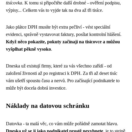
tisícovka
. K tomu si připočtěte další drobné - ověření podpisu,
výpisy... Celkem vás to vyjde tak na dva až tři tisíce.
Jako plátce DPH musíte být extra pečliví - vést speciální
evidenci, správně vystavovat faktury, posílat kontrolní hlášení.
Když něco pokazíte, pokuty začínají na tisícovce a můžou
vyšplhat pěkně vysoko
.
Dneska už existují firmy, které za vás všechno zařídí - od
založení živnosti až po registraci k DPH. Za tři až deset tisíc
vám ušetří spoustu času a nervů. Pro začínající podnikatele to
může být docela dobrá investice.
Náklady na datovou schránku
Datovka - ta malá věc, co vám může pořádně zamotat hlavu.
Dneska už se jí jako podnikatel prostě nevyhnete
, je to stejně