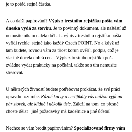
je to pořád stejná částka.
A co další papírování?
Výpis z trestního rejstříku pošta vám
dneska vydá za stovku
. Je to povinný dokument, ale naštěstí už
nemusíte nikam daleko běhat -
výpis z trestního rejstříku pošta
vyřídí rychle
, stejně jako každý Czech POINT. No a když už
tam budete, rovnou vám za třicet korun ověří i podpis, což je
vlastně docela dobrá cena. Výpis z trestního rejstříku pošta
zvládne vydat prakticky na počkání, takže se s tím nemusíte
stresovat.
U některých živností budete potřebovat prokázat, že své práci
opravdu rozumíte.
Různé kurzy a certifikáty vás můžou vyjít na
pár stovek, ale klidně i několik tisíc
. Záleží na tom, co přesně
chcete dělat - jiné požadavky má kadeřnice a jiné účetní.
Nechce se vám brodit papírováním?
Specializované firmy vám