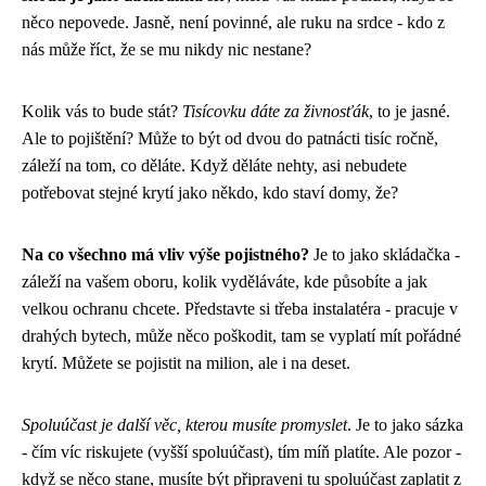
něco nepovede. Jasně, není povinné, ale ruku na srdce - kdo z
nás může říct, že se mu nikdy nic nestane?
Kolik vás to bude stát?
Tisícovku dáte za živnosťák
, to je jasné.
Ale to pojištění? Může to být od dvou do patnácti tisíc ročně,
záleží na tom, co děláte. Když děláte nehty, asi nebudete
potřebovat stejné krytí jako někdo, kdo staví domy, že?
Na co všechno má vliv výše pojistného?
Je to jako skládačka -
záleží na vašem oboru, kolik vyděláváte, kde působíte a jak
velkou ochranu chcete. Představte si třeba instalatéra - pracuje v
drahých bytech, může něco poškodit, tam se vyplatí mít pořádné
krytí. Můžete se pojistit na milion, ale i na deset.
Spoluúčast je další věc, kterou musíte promyslet
. Je to jako sázka
- čím víc riskujete (vyšší spoluúčast), tím míň platíte. Ale pozor -
když se něco stane, musíte být připraveni tu spoluúčast zaplatit z