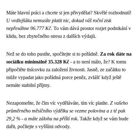
Máte hlavní práci a chcete si jen přivydělat? Skvělé rozhodnutí!
U vedlejšáku nemusíte platit nic, dokud váš roční zisk
nepřesáhne 96.777 Kč
. To vám dává prostor rozjet podnikání v
klidu, bez zbytečného stresu z dalších výdajů.
Než se do toho pustíte, spočítejte si to pořádně.
Za rok dáte na
sociálku minimálně 35.328 Kč
- a to není málo, že? K tomu
připočtěte tisícovku za založení živnosti. Jasně, ze začátku to
může vypadat jako pořádná porce peněz, zvlášť když ještě
nemáte stabilní příjmy.
Nezapomeňte, že čím víc vyděláváte, tím víc platíte.
Z vašeho
průměrného měsíčního výdělku se vezme polovina a z té pak
29,2 % - a máte zálohu na příští rok
. Takže když se vám bude
dařit, počítejte s vyššími odvody.