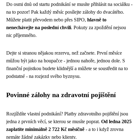
Do osmi dnů od startu podnikání se musíte přihlásit na sociálku -
na to pozor! Pak každý měsíc posílejte zálohy do dvacátého.
Můžete platit převodem nebo přes SIPO,
hlavně to
nenechávejte na poslední chvíli
. Pokuty za zpoždění nejsou
nic příjemného.
Dejte si stranou nějakou rezervu, než začnete. První měsíce
můžou být jako na houpačce - jednou nahoře, jednou dole. S
finanční pojistkou budete klidnější a můžete se soustředit na to
podstatné - na rozjezd svého byznysu.
Povinné zálohy na zdravotní pojištění
Rozjíždíte vlastní podnikání? Platby zdravotního pojištění jsou
jedna z prvních věcí, se kterou se musíte poprat.
Od ledna 2025
zaplatíte minimálně 2 722 Kč měsíčně
- a to i když zrovna
nemáte žádné zakázky nebo klienty.