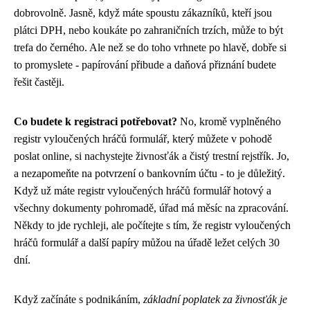
dobrovolně. Jasně, když máte spoustu zákazníků, kteří jsou
plátci DPH, nebo koukáte po zahraničních trzích, může to být
trefa do černého. Ale než se do toho vrhnete po hlavě, dobře si
to promyslete - papírování přibude a daňová přiznání budete
řešit častěji.
Co budete k registraci potřebovat?
No, kromě vyplněného
registr vyloučených hráčů formulář
, který můžete v pohodě
poslat online, si nachystejte živnosťák a čistý trestní rejstřík. Jo,
a nezapomeňte na potvrzení o bankovním účtu - to je důležitý.
Když už máte registr vyloučených hráčů formulář hotový a
všechny dokumenty pohromadě, úřad má měsíc na zpracování.
Někdy to jde rychleji, ale počítejte s tím, že registr vyloučených
hráčů formulář a další papíry můžou na úřadě ležet celých 30
dní.
Když začínáte s podnikáním,
základní poplatek za živnosťák je