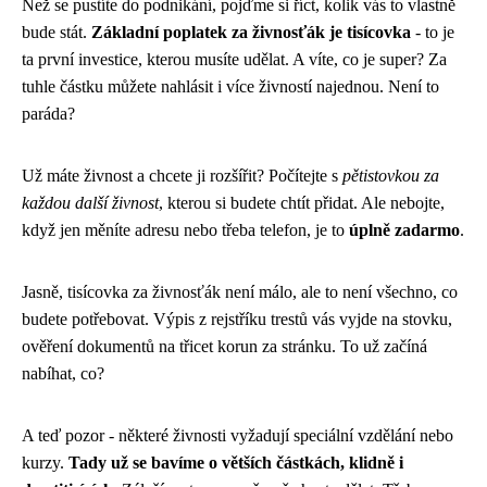
Než se pustíte do podnikání, pojďme si říct, kolik vás to vlastně
bude stát.
Základní poplatek za živnosťák je tisícovka
- to je
ta první investice, kterou musíte udělat. A víte, co je super? Za
tuhle částku můžete nahlásit i více živností najednou. Není to
paráda?
Už máte živnost a chcete ji rozšířit? Počítejte s
pětistovkou za
každou další živnost
, kterou si budete chtít přidat. Ale nebojte,
když jen měníte adresu nebo třeba telefon, je to
úplně zadarmo
.
Jasně, tisícovka za živnosťák není málo, ale to není všechno, co
budete potřebovat. Výpis z rejstříku trestů vás vyjde na stovku,
ověření dokumentů na třicet korun za stránku. To už začíná
nabíhat, co?
A teď pozor - některé živnosti vyžadují speciální vzdělání nebo
kurzy.
Tady už se bavíme o větších částkách, klidně i