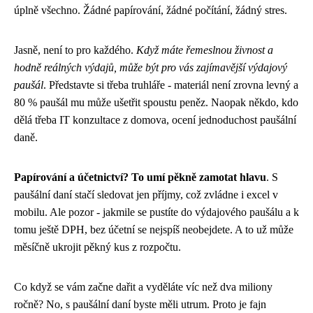
úplně všechno. Žádné papírování, žádné počítání, žádný stres.
Jasně, není to pro každého.
Když máte řemeslnou živnost a
hodně reálných výdajů, může být pro vás zajímavější výdajový
paušál
. Představte si třeba truhláře - materiál není zrovna levný a
80 % paušál mu může ušetřit spoustu peněz. Naopak někdo, kdo
dělá třeba IT konzultace z domova, ocení jednoduchost paušální
daně.
Papírování a účetnictví? To umí pěkně zamotat hlavu
. S
paušální daní stačí sledovat jen příjmy, což zvládne i excel v
mobilu. Ale pozor - jakmile se pustíte do výdajového paušálu a k
tomu ještě DPH, bez účetní se nejspíš neobejdete. A to už může
měsíčně ukrojit pěkný kus z rozpočtu.
Co když se vám začne dařit a vyděláte víc než dva miliony
ročně? No, s paušální daní byste měli utrum. Proto je fajn