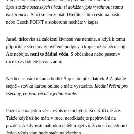
Spousta živnostenských úřadů si dokáže výpis vytáhnout sama
elektronicky
. Stačí se jen zeptat. Ušetříte si tím cestu na poštu
nebo Czech POINT a stokorunu necháte v kapse.
Jasně, tisícovka za založení živnosti vás nemine, a když k tomu
připočítáte všechny ty ověřené podpisy a kopie, už to něco stojí.
Ale nebojte,
není to žádná věda
. S občankou nebo pasem v
ruce to zvládnete levou zadní.
Nechce se vám nikam chodit? Šup s tím přes datovku! Zaplatíte
stejně - stovku kartou online a máte vystaráno.
Ideální řešení pro
všechny, co jsou věčně v jednom kole
.
Pozor ale na jednu věc - výpis nesmí být starší než tři měsíce.
Takže když už ho máte v ruce, neodkládejte papírování na
později. A kdybyste náhodou chtěli rozjet víc živností najednou?
Jeden výpis vám bude stačit na všechno.