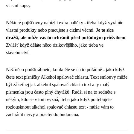
vlastní kapsy.
Některé pojišťovny nabízí i extra balíčky - třeba když vyrábíte
vlastní produkty nebo pracujete s cizími věcmi.
Je to sice
dražší, ale může vás to ochránit před pořádným průšvihem
.
Zvlášť když děláte něco rizikovějšího, jako třeba ve
stavebnictví.
Než něco podškrábnete, koukněte se na to pořádně - jako když
čtete text písničky Alkehol spalovač chlastu. Text smlouvy může
být zákeřnej jak
alkehol spalovač chlastu text
a ty malý
písmenka jsou často plný chytáků. Radši si na to sedněte s
někým, kdo se v tom vyzná, třeba jako když potřebujete
rozlousknout alkehol spalovač chlastu text - může vám to
zachránit nervy a prachy do budoucna.