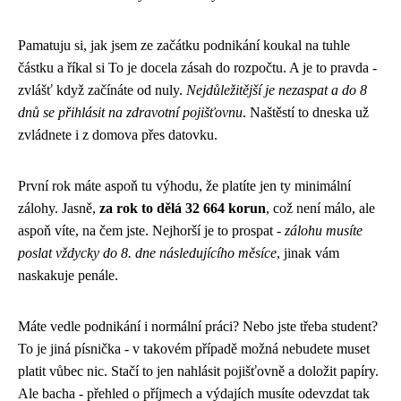
Pamatuju si, jak jsem ze začátku podnikání koukal na tuhle
částku a říkal si To je docela zásah do rozpočtu. A je to pravda -
zvlášť když začínáte od nuly.
Nejdůležitější je nezaspat a do 8
dnů se přihlásit na zdravotní pojišťovnu
. Naštěstí to dneska už
zvládnete i z domova přes datovku.
První rok máte aspoň tu výhodu, že platíte jen ty minimální
zálohy. Jasně,
za rok to dělá 32 664 korun
, což není málo, ale
aspoň víte, na čem jste. Nejhorší je to prospat -
zálohu musíte
poslat vždycky do 8. dne následujícího měsíce
, jinak vám
naskakuje penále.
Máte vedle podnikání i normální práci? Nebo jste třeba student?
To je jiná písnička - v takovém případě možná nebudete muset
platit vůbec nic. Stačí to jen nahlásit pojišťovně a doložit papíry.
Ale bacha - přehled o příjmech a výdajích musíte odevzdat tak