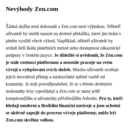
Nevýhody Zen.com
Žádná služba není dokonalá a Zen.com není výjimkou. Někteří
uživatelé by mohli narazit na drobné překážky, které jim brání v
plném využití všech výhod. Například, někteří uživatelé by
uvítali širší škálu platebních metod nebo dostupnost zákaznické
podpory v českém jazyce.
Je důležité si uvědomit, že Zen.com
je stále rostoucí platformou a neustále pracuje na svém
vývoji a vylepšování svých služeb.
Mnoho uživatelů oceňuje
jejich inovativní přístup a naslouchání zpětné vazbě od
komunity.
Je tedy pravděpodobné, že se s těmito drobnými
nedostatky brzy vypořádají a Zen.com se stane ještě
komplexnějším a uživatelsky přívětivějším řešením.
Pro ty, kteří
hledají moderní a flexibilní finanční nástroje a jsou ochotni
se aktivně zapojit do procesu vývoje platformy, může být
Zen.com skvělou volbou.