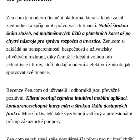
Zen.com je moderní finanční platforma, která si klade za cíl
zjednodušit a zpříjemnit správu vašich financí.
Nabízí širokou
škálu služeb, od multiměnových účtů a platebních karet až po
chytré nástroje pro správu rozpočtu a investice.
Zen.com si
zakládá na transparentnosti, bezpečnosti a uživatelsky
přívětivém rozhraní, díky čemuž je ideální volbou pro
jednotlivce i firmy, kteří hledají moderní a efektivní způsob, jak
spravovat své finance.
Recenze Zen.com od uživatelů i odborníků jsou převážně
pozitivní.
Klienti oceňují zejména intuitivní mobilní aplikaci,
konkurenceschopné kurzy měn a širokou škálu dostupných
funkcí.
Mnozí uživatelé také vyzdvihují vstřícný a profesionální
přístup zákaznické podpory.
Zen.com se tak stává stále populárnější volbou pro ty, kteří chtějí