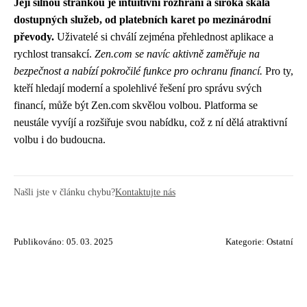
Její silnou stránkou je intuitivní rozhraní a široká škála
dostupných služeb, od platebních karet po mezinárodní
převody.
Uživatelé si chválí zejména přehlednost aplikace a
rychlost transakcí.
Zen.com se navíc aktivně zaměřuje na
bezpečnost a nabízí pokročilé funkce pro ochranu financí.
Pro ty,
kteří hledají moderní a spolehlivé řešení pro správu svých
financí, může být Zen.com skvělou volbou. Platforma se
neustále vyvíjí a rozšiřuje svou nabídku, což z ní dělá atraktivní
volbu i do budoucna.
Našli jste v článku chybu?
Kontaktujte nás
Publikováno: 05. 03. 2025
Kategorie:
Ostatní