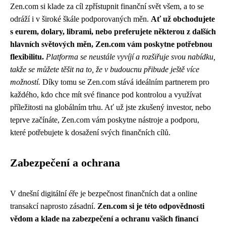
Zen.com si klade za cíl zpřístupnit finanční svět všem, a to se
odráží i v široké škále podporovaných měn.
Ať už obchodujete
s eurem, dolary, librami, nebo preferujete některou z dalších
hlavních světových měn, Zen.com vám poskytne potřebnou
flexibilitu.
Platforma se neustále vyvíjí a rozšiřuje svou nabídku,
takže se můžete těšit na to, že v budoucnu přibude ještě více
možností.
Díky tomu se Zen.com stává ideálním partnerem pro
každého, kdo chce mít své finance pod kontrolou a využívat
příležitosti na globálním trhu. Ať už jste zkušený investor, nebo
teprve začínáte, Zen.com vám poskytne nástroje a podporu,
které potřebujete k dosažení svých finančních cílů.
Zabezpečení a ochrana
V dnešní digitální éře je bezpečnost finančních dat a online
transakcí naprosto zásadní.
Zen.com si je této odpovědnosti
vědom a klade na zabezpečení a ochranu vašich financí