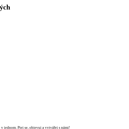
ných
v jednom. Ptej se, objevuj a vytvářej s námi!