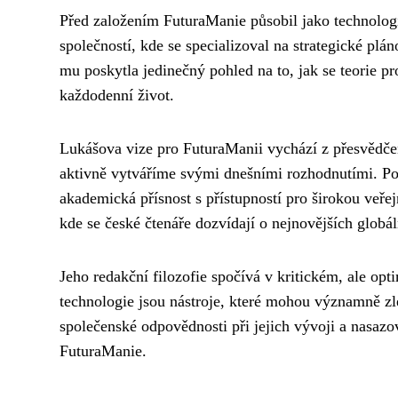
Před založením FuturaManie působil jako technolo
společností, kde se specializoval na strategické plá
mu poskytla jedinečný pohled na to, jak se teorie pr
každodenní život.
Lukášova vize pro FuturaManii vychází z přesvědčení
aktivně vytváříme svými dnešními rozhodnutími. Pod
akademická přísnost s přístupností pro širokou veře
kde se české čtenáře dozvídají o nejnovějších globá
Jeho redakční filozofie spočívá v kritickém, ale op
technologie jsou nástroje, které mohou významně zle
společenské odpovědnosti při jejich vývoji a nasazo
FuturaManie.