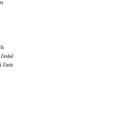
um
ch
 české
 činit