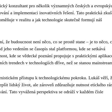
gický konzultant pro několik významných českých a evropský
nování a implementaci inovativních řešení. Tato praktická zku
oměňuje v realitu a jak technologie skutečně formují náš
, že budoucnost není něco, co se prostě stane – je to něco, 
 jeho vedením se časopis stal platformou, kde se setkává
jnost, kde se vědecké poznání propojuje s praktickými aplikac
lních trendech v technologiích dříve, než se stanou mainstre
timistickém přístupu k technologickému pokroku. Lukáš věří, 
pšit lidský život, ale zároveň zdůrazňuje nutnost etického rá
vání. Tato vyvážená perspektiva se odráží v každém čísle