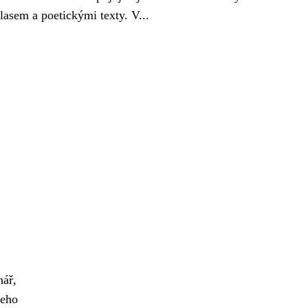
lasem a poetickými texty. V...
nář,
Jeho