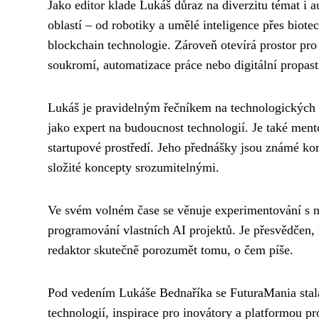
Jako editor klade Lukáš důraz na diverzitu témat i
oblastí – od robotiky a umělé inteligence přes biotec
blockchain technologie. Zároveň otevírá prostor pro
soukromí, automatizace práce nebo digitální propast
Lukáš je pravidelným řečníkem na technologických 
jako expert na budoucnost technologií. Je také me
startupové prostředí. Jeho přednášky jsou známé ko
složité koncepty srozumitelnými.
Ve svém volném čase se věnuje experimentování s no
programování vlastních AI projektů. Je přesvědčen
redaktor skutečně porozumět tomu, o čem píše.
Pod vedením Lukáše Bednaříka se FuturaMania stala
technologií, inspirace pro inovátory a platformou pro