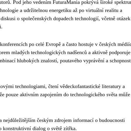
 autorů. Pod jeho vedením FuturaMania pokrývá široké spektr
hnologie a udržitelnou energetiku až po virtuální realitu a
 diskusi o společenských dopadech technologií, včetně otázek
i.
konferencích po celé Evropě a často hostuje v českých médií
ntorem mladých technologických nadšenců a aktivně podporuje
mbinací hlubokých znalostí, poutavého vyprávění a schopnosti
vými technologiami, čtení vědeckofantastické literatury a
, že pouze aktivním zapojením do technologického světa může
 nejdůležitějším českým zdrojem informací o budoucnosti
 konstruktivní dialog o světě zítřka.