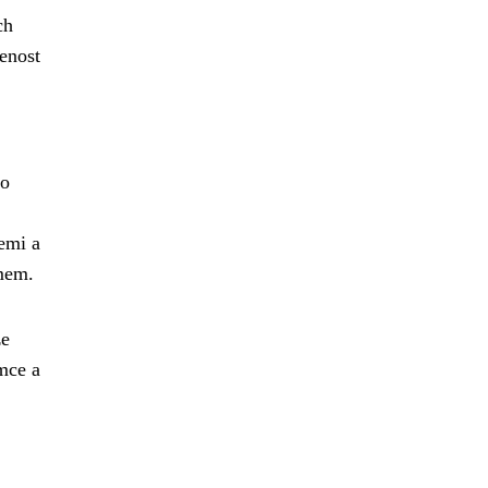
ch
šenost
co
emi a
amem.
že
mce a