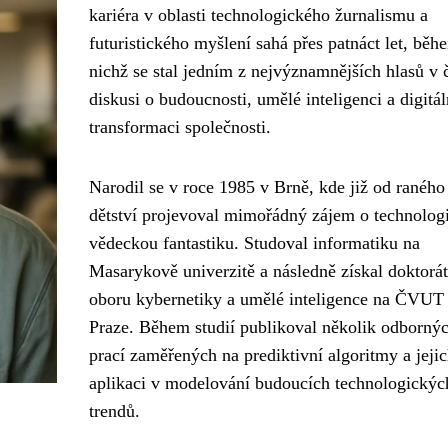
kariéra v oblasti technologického žurnalismu a
futuristického myšlení sahá přes patnáct let, běh
nichž se stal jedním z nejvýznamnějších hlasů v 
diskusi o budoucnosti, umělé inteligenci a digitál
transformaci společnosti.
Narodil se v roce 1985 v Brně, kde již od raného
dětství projevoval mimořádný zájem o technologi
vědeckou fantastiku. Studoval informatiku na
Masarykově univerzitě a následně získal doktorát
oboru kybernetiky a umělé inteligence na ČVUT
Praze. Během studií publikoval několik odborný
prací zaměřených na prediktivní algoritmy a jeji
aplikaci v modelování budoucích technologickýc
trendů.