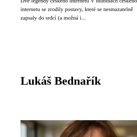
Dvě legendy českého internetu V hlubinách českého
internetu se zrodily postavy, které se nesmazatelně
zapsaly do srdcí (a možná i...
Lukáš Bednařík