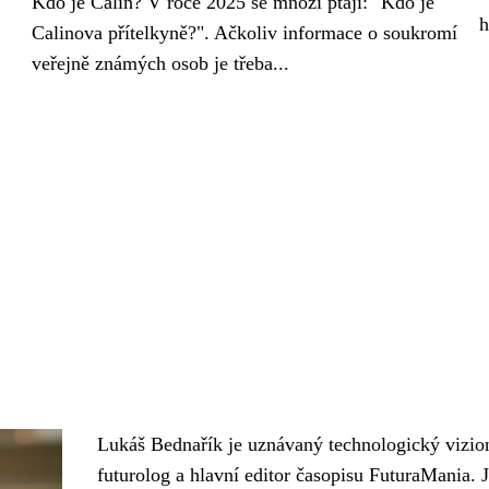
Kdo je Calin? V roce 2025 se mnozí ptají: "Kdo je
h
Calinova přítelkyně?". Ačkoliv informace o soukromí
veřejně známých osob je třeba...
Lukáš Bednařík je uznávaný technologický vizio
futurolog a hlavní editor časopisu FuturaMania. 