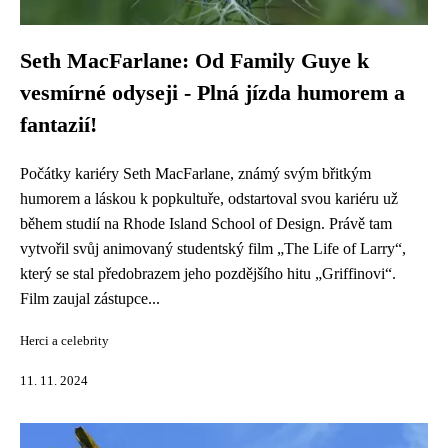
Seth MacFarlane: Od Family Guye k
vesmírné odyseji - Plná jízda humorem a
fantazií!
Počátky kariéry Seth MacFarlane, známý svým břitkým
humorem a láskou k popkultuře, odstartoval svou kariéru už
během studií na Rhode Island School of Design. Právě tam
vytvořil svůj animovaný studentský film „The Life of Larry“,
který se stal předobrazem jeho pozdějšího hitu „Griffinovi“.
Film zaujal zástupce...
Herci a celebrity
11. 11. 2024