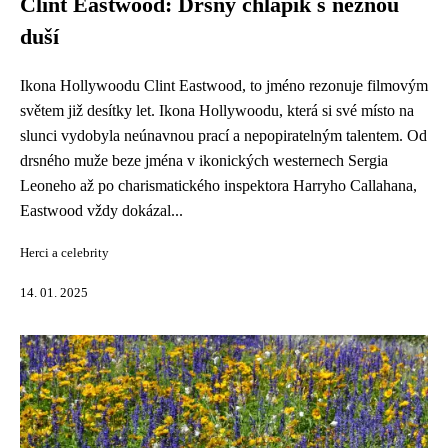
Clint Eastwood: Drsný chlapík s něžnou
duší
Ikona Hollywoodu Clint Eastwood, to jméno rezonuje filmovým
světem již desítky let. Ikona Hollywoodu, která si své místo na
slunci vydobyla neúnavnou prací a nepopiratelným talentem. Od
drsného muže beze jména v ikonických westernech Sergia
Leoneho až po charismatického inspektora Harryho Callahana,
Eastwood vždy dokázal...
Herci a celebrity
14. 01. 2025